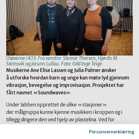
Utøverne i K13. Fra venstre: Steinar Thorsen, Hjørdis M.
Steinsvik og Jorunn Lullau. Foto: Odd Inge Teige
Musikerne Ane Elise Lassen og Julia Palmer ønsker
å utforske hvordan barn og unge kan møte lyd gjennom
vibrasjon, bevegelse og improvisasjon. Prosjektet har
fått navnet «Soundwaves»
.
Under labben opprettet de ulike «stasjoner»
der målgruppa kunne kjenne musikken i kroppen og i
tillegg dirigere den ved hjelp av plastelina. Ved for
eksempel å dra materien langt ut, fikk du en lang tone
Personvernerklæring
tilbake fra bassisten.