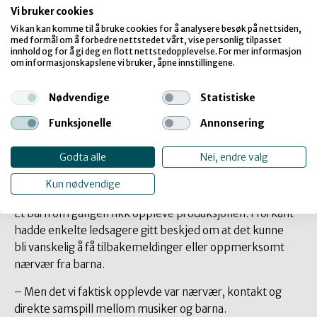
Vi bruker cookies
– Vi fikk verdifull erfaring da vi jobbet med
Vi kan kan komme til å bruke cookies for å analysere besøk på nettsiden,
et testpublikum med tunge
med formål om å forbedre nettstedet vårt, vise personlig tilpasset
funksjonsvariasjoner, sier Lorentzen.
innhold og for å gi deg en flott nettstedopplevelse. For mer informasjon
om informasjonskapslene vi bruker, åpne innstillingene.
Nødvendige
Statistiske
Funksjonelle
Annonsering
Det var høy gåsehud-faktor under hele den første
laben.
Godta alle
Nei, endre valg
Elin Kanck Lorentzen
Kun nødvendige
Et barn om gangen fikk oppleve produksjonen. I forkant
hadde enkelte ledsagere gitt beskjed om at det kunne
bli vanskelig å få tilbakemeldinger eller oppmerksomt
nærvær fra barna.
– Men det vi faktisk opplevde var nærvær, kontakt og
direkte samspill mellom musiker og barna.