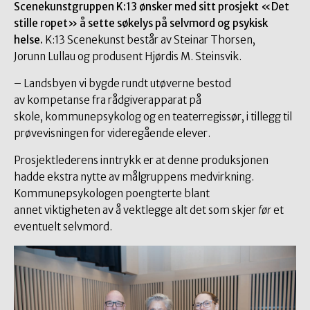
Scenekunstgruppen K:13 ønsker med sitt prosjekt «Det
stille ropet» å sette søkelys på selvmord og psykisk
helse.
K:13 Scenekunst består av Steinar Thorsen,
Jorunn Lullau og produsent Hjørdis M. Steinsvik.
– Landsbyen vi bygde rundt utøverne bestod
av kompetanse fra rådgiverapparat på
skole, kommunepsykolog og en teaterregissør, i tillegg til
prøvevisningen for videregående elever.
Prosjektlederens inntrykk er at denne produksjonen
hadde ekstra nytte av målgruppens medvirkning.
Kommunepsykologen poengterte blant
annet viktigheten av å vektlegge alt det som skjer
før
et
eventuelt selvmord.