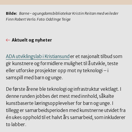
Bilde:
Barne- og ungdomsbibliotekar Kristin Reitan med veileder
Finn Robert Verlo. Foto: Odd Inge Teige
Aktuelt og nyheter
ADA utviklingslab i Kristiansund
er et nasjonalt tilbud som
gir kunstnere og formidlere mulighet til å utvikle, teste
eller utforske prosjekter opp mot ny teknologi – i
samspill med barn og unge.
De første årene ble teknologi og infrastruktur vektlagt. I
denne runden jobbes det mest med innhold, såkalte
kunstbaserte læringsopplevelser for barn og unge. I
tillegg er samarbeidsperioden med kunstnerne utvidet fra
én ukes opphold til et halvt års samarbeid, som inkluderer
to labber.