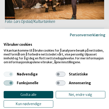
Foto: Lars Opstad/Kulturtanken
Personvernerklæring
Fakta
Vi bruker cookies
Vi kan kan komme til å bruke cookies for å analysere besøk på nettsiden,
med formål om å forbedre nettstedet vårt, vise personlig tilpasset
innhold og for å gi deg en flott nettstedopplevelse. For mer informasjon
om informasjonskapslene vi bruker, åpne innstillingene.
Familiefestivalen Barnas verdsdagar blei
arrangerte av dåverande Rikskonsertane første
Nødvendige
Statistiske
gong i 1999, som ein del av Oslo World Music
Festival (no Oslo World). Sidan den gong har
Funksjonelle
Annonsering
familiefestivalen vore eit fast punkt på
programmet. I Mangfoldsåret 2008 blei det
Godta alle
Nei, endre valg
opna opp for at Barnas verdsdagar skulle
Kun nødvendige
arrangerast òg i andre delar av landet, og no blir