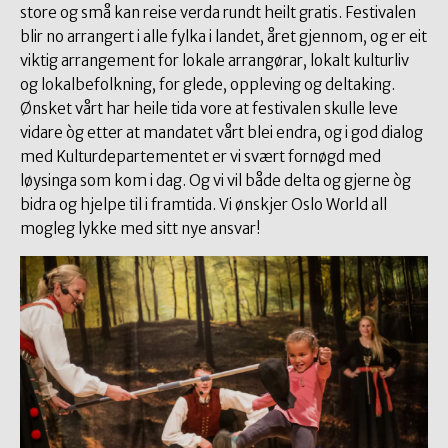
store og små kan reise verda rundt heilt gratis. Festivalen
blir no arrangert i alle fylka i landet, året gjennom, og er eit
viktig arrangement for lokale arrangørar, lokalt kulturliv
og lokalbefolkning, for glede, oppleving og deltaking.
Ønsket vårt har heile tida vore at festivalen skulle leve
vidare òg etter at mandatet vårt blei endra, og i god dialog
med Kulturdepartementet er vi svært fornøgd med
løysinga som kom i dag. Og vi vil både delta og gjerne òg
bidra og hjelpe til i framtida. Vi ønskjer Oslo World all
mogleg lykke med sitt nye ansvar!