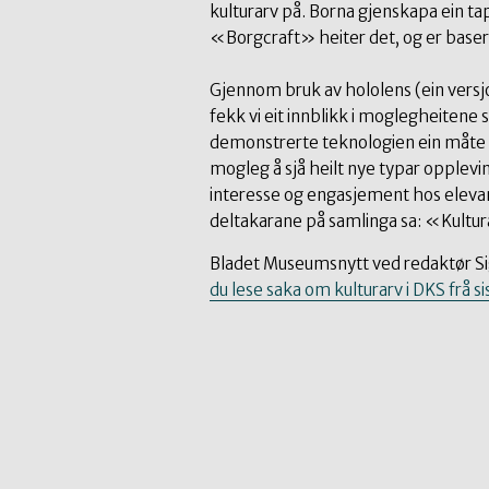
kulturarv på. Borna gjenskapa ein ta
«Borgcraft» heiter det, og er baser
Gjennom bruk av hololens (ein versjon
fekk vi eit innblikk i moglegheitene s
demonstrerte teknologien ein måte å 
mogleg å sjå heilt nye typar oppleving
interesse og engasjement hos elevane
deltakarane på samlinga sa: «Kultur
Bladet Museumsnytt ved redaktør Sig
du lese saka om kulturarv i DKS frå si