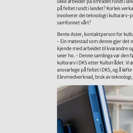
ulike arbeider på området rundt i lan
på feltet rundt i landet? Korleis ver
involverer dei teknologi i kulturarv
samfunnet vårt?
Bente Aster, kontaktperson for kultu
- Ein møtestad som denne gjer det mo
kjende med arbeidet til kvarandre og
seier ho. - Denne samlinga var den f
kulturarv i DKS etter Kulturrådet. V
ansvarlege på feltet i DKS, og å løf
Elevmedverknad, bruk av teknologi,