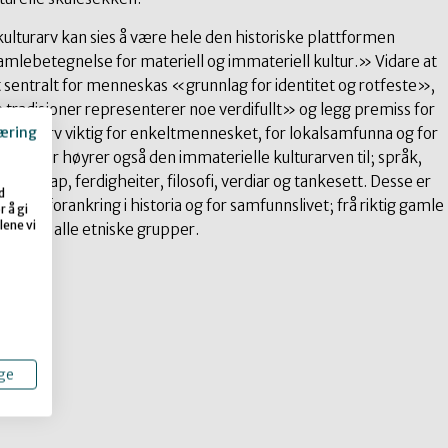
«kulturarv kan sies å være hele den historiske plattformen
amlebetegnelse for materiell og immateriell kultur.» Vidare at
t sentralt for menneskas «grunnlag for identitet og rotfeste»,
 tradisjoner representerer noe verdifullt» og legg premiss for
æring
er kulturarv viktig for enkeltmennesket, for lokalsamfunna og for
». Her høyrer også den immaterielle kulturarven til; språk,
kunnskap, ferdigheiter, filosofi, verdiar og tankesett. Desse er
d
tet, forankring i historia og for samfunnslivet; frå riktig gamle
 å gi
lene vi
 lag og frå alle etniske grupper.
ge