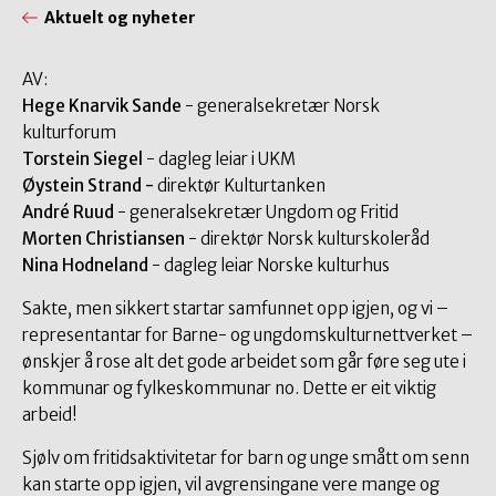
Aktuelt og nyheter
AV:
Hege Knarvik Sande
- generalsekretær Norsk
kulturforum
Torstein Siegel
- dagleg leiar i UKM
Øystein Strand -
direktør Kulturtanken
André Ruud
- generalsekretær Ungdom og Fritid
Morten Christiansen
- direktør Norsk kulturskoleråd
Nina Hodneland
- dagleg leiar Norske kulturhus
Sakte, men sikkert startar samfunnet opp igjen, og vi –
representantar for Barne- og ungdomskulturnettverket –
ønskjer å rose alt det gode arbeidet som går føre seg ute i
kommunar og fylkeskommunar no. Dette er eit viktig
arbeid!
Sjølv om fritidsaktivitetar for barn og unge smått om senn
kan starte opp igjen, vil avgrensingane vere mange og