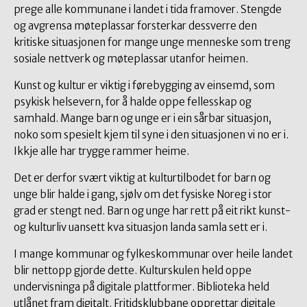
prege alle kommunane i landet i tida framover. Stengde
og avgrensa møteplassar forsterkar dessverre den
kritiske situasjonen for mange unge menneske som treng
sosiale nettverk og møteplassar utanfor heimen.
Kunst og kultur er viktig i førebygging av einsemd, som
psykisk helsevern, for å halde oppe fellesskap og
samhald. Mange barn og unge er i ein sårbar situasjon,
noko som spesielt kjem til syne i den situasjonen vi no er i.
Ikkje alle har trygge rammer heime.
Det er derfor svært viktig at kulturtilbodet for barn og
unge blir halde i gang, sjølv om det fysiske Noreg i stor
grad er stengt ned. Barn og unge har rett på eit rikt kunst-
og kulturliv uansett kva situasjon landa samla sett er i.
I mange kommunar og fylkeskommunar over heile landet
blir nettopp gjorde dette. Kulturskulen held oppe
undervisninga på digitale plattformer. Biblioteka held
utlånet fram digitalt. Fritidsklubbane opprettar digitale