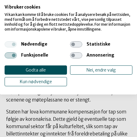
Vi bruker cookies
Ver framoverlent og
Vi kan kan komme til å bruke cookies for å analysere besøk på nettsiden,
med formål om å forbedre nettstedet vårt, vise personlig tilpasset
innhold og for å gi deg en flott nettstedopplevelse. For mer informasjon
innovative i denne tida
om informasjonskapslene vi bruker, åpne innstillingene.
som no er over oss!
Nødvendige
Statistiske
Funksjonelle
Annonsering
Kommunal sektor er legg til rette og tenestetilbydar av ei
rekkje kunst- og kulturtilbod for den lokale
Godta alle
Nei, endre valg
kultursektoren. Det er vårt felles ansvar å bidra til at dei
som manglar nettverk og samhald i heimen, som kjenner
Kun nødvendige
på einsemd og mentale og psykiske utfordringar, har
møteplassar å gå til sjølv om dei fysiske klubbane,
scenene og møteplassane no er stengt.
Staten har lova kommunane kompensasjon for tap som
følgje av koronakrisa. Dette gjeld òg eventuelle tap som
kommunal sektor får på kulturfeltet, slik som tap av
billettinntekter og inntekter frå foreldrebetaling på ulike