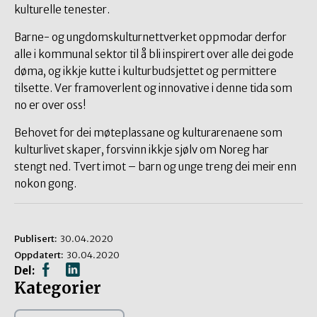
kulturelle tenester.
Barne- og ungdomskulturnettverket oppmodar derfor
alle i kommunal sektor til å bli inspirert over alle dei gode
døma, og ikkje kutte i kulturbudsjettet og permittere
tilsette. Ver framoverlent og innovative i denne tida som
no er over oss!
Behovet for dei møteplassane og kulturarenaene som
kulturlivet skaper, forsvinn ikkje sjølv om Noreg har
stengt ned. Tvert imot – barn og unge treng dei meir enn
nokon gong.
Publisert:
30.04.2020
Oppdatert:
30.04.2020
Del:
Kategorier