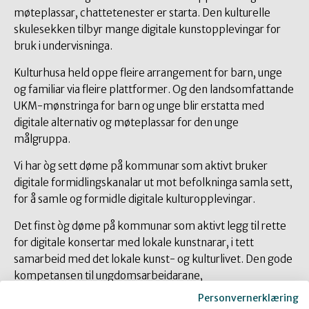
møteplassar, chattetenester er starta. Den kulturelle
skulesekken tilbyr mange digitale kunstopplevingar for
bruk i undervisninga.
Kulturhusa held oppe fleire arrangement for barn, unge
og familiar via fleire plattformer. Og den landsomfattande
UKM-mønstringa for barn og unge blir erstatta med
digitale alternativ og møteplassar for den unge
målgruppa.
Vi har òg sett døme på kommunar som aktivt bruker
digitale formidlingskanalar ut mot befolkninga samla sett,
for å samle og formidle digitale kulturopplevingar.
Det finst òg døme på kommunar som aktivt legg til rette
for digitale konsertar med lokale kunstnarar, i tett
samarbeid med det lokale kunst- og kulturlivet. Den gode
kompetansen til ungdomsarbeidarane,
utdanningssektoren og kultur- og fritidssektoren blir sett i
Personvernerklæring
spel for å halde kunst- og kulturlivet i gang.