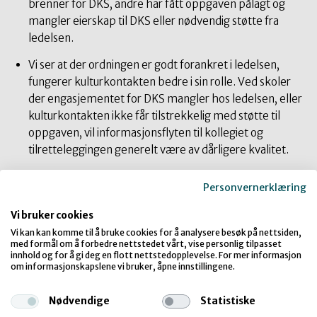
brenner for DKS, andre har fått oppgaven pålagt og
mangler eierskap til DKS eller nødvendig støtte fra
ledelsen.
Vi ser at der ordningen er godt forankret i ledelsen,
fungerer kulturkontakten bedre i sin rolle. Ved skoler
der engasjementet for DKS mangler hos ledelsen, eller
kulturkontakten ikke får tilstrekkelig med støtte til
oppgaven, vil informasjonsflyten til kollegiet og
tilretteleggingen generelt være av dårligere kvalitet.
Der kulturkontakten ikke sitter i ledelsen ville det
Personvernerklæring
styrke ordningen om kulturkontakten sin rolle ble en
funksjon i skolen slik samlingsstyrer er det, med
Vi bruker cookies
kompensert tid gjennom nedslag i timer eller ekstra
Vi kan kan komme til å bruke cookies for å analysere besøk på nettsiden,
betalt.
med formål om å forbedre nettstedet vårt, vise personlig tilpasset
innhold og for å gi deg en flott nettstedopplevelse. For mer informasjon
om informasjonskapslene vi bruker, åpne innstillingene.
Nødvendige
Statistiske