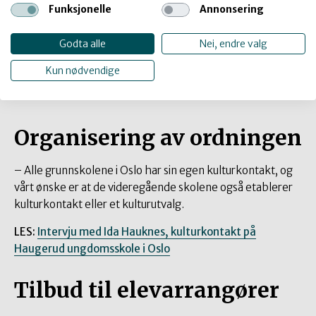
Vi ser at der ordningen er godt forankret i
Funksjonelle
Annonsering
ledelsen, fungerer kulturkontakten bedre i
sin rolle.
Godta alle
Nei, endre valg
Kristin Falck
Kun nødvendige
Organisering av ordningen
– Alle grunnskolene i Oslo har sin egen kulturkontakt, og
vårt ønske er at de videregående skolene også etablerer
kulturkontakt eller et kulturutvalg.
LES:
Intervju med Ida Hauknes, kulturkontakt på
Haugerud ungdomsskole i Oslo
Tilbud til elevarrangører