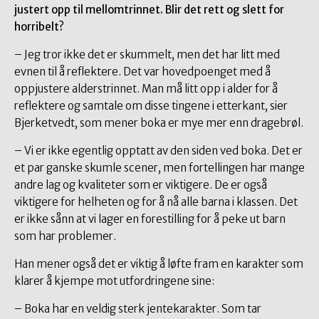
justert opp til mellomtrinnet. Blir det rett og slett for
horribelt?
– Jeg tror ikke det er skummelt, men det har litt med
evnen til å reflektere. Det var hovedpoenget med å
oppjustere alderstrinnet. Man må litt opp i alder for å
reflektere og samtale om disse tingene i etterkant, sier
Bjerketvedt, som mener boka er mye mer enn dragebrøl.
– Vi er ikke egentlig opptatt av den siden ved boka. Det er
et par ganske skumle scener, men fortellingen har mange
andre lag og kvaliteter som er viktigere. De er også
viktigere for helheten og for å nå alle barna i klassen. Det
er ikke sånn at vi lager en forestilling for å peke ut barn
som har problemer.
Han mener også det er viktig å løfte fram en karakter som
klarer å kjempe mot utfordringene sine:
– Boka har en veldig sterk jentekarakter. Som tar