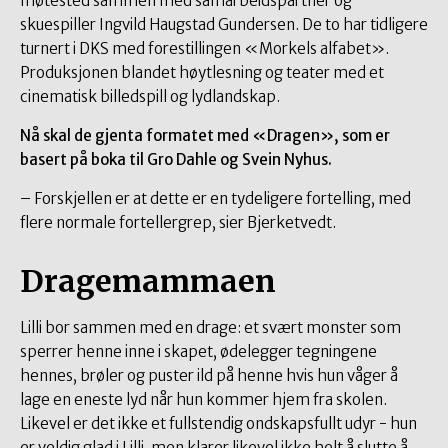
møtested sammen med samarbeidspartner og
skuespiller Ingvild Haugstad Gundersen. De to har tidligere
turnert i DKS med forestillingen «Morkels alfabet».
Produksjonen blandet høytlesning og teater med et
cinematisk billedspill og lydlandskap.
Nå skal de gjenta formatet med «Dragen», som er
basert på boka til Gro Dahle og Svein Nyhus.
– Forskjellen er at dette er en tydeligere fortelling, med
flere normale fortellergrep, sier Bjerketvedt.
Dragemammaen
Lilli bor sammen med en drage: et svært monster som
sperrer henne inne i skapet, ødelegger tegningene
hennes, brøler og puster ild på henne hvis hun våger å
lage en eneste lyd når hun kommer hjem fra skolen.
Likevel er det ikke et fullstendig ondskapsfullt udyr - hun
er veldig glad i Lilli, men klarer likevel ikke helt å slutte å