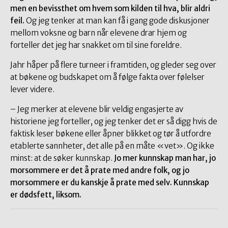
men en bevissthet om hvem som kilden til hva, blir aldri
feil.
Og jeg tenker at man kan få i gang gode diskusjoner
mellom voksne og barn når elevene drar hjem og
forteller det jeg har snakket om til sine foreldre.
Jahr håper på flere turneer i framtiden, og gleder seg over
at bøkene og budskapet om å følge fakta over følelser
lever videre.
– Jeg merker at elevene blir veldig engasjerte av
historiene jeg forteller, og jeg tenker det er så digg hvis de
faktisk leser bøkene eller åpner blikket og tør å utfordre
etablerte sannheter, det alle på en måte «vet». Og ikke
minst: at de søker kunnskap.
Jo mer kunnskap man har, jo
morsommere er det å prate med andre folk, og jo
morsommere er du kanskje å prate med selv. Kunnskap
er dødsfett, liksom.