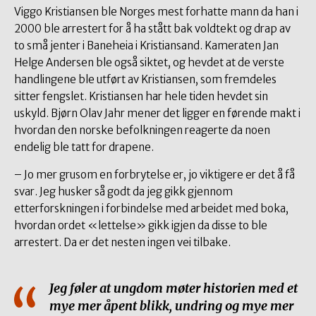
Viggo Kristiansen ble Norges mest forhatte mann da han i
2000 ble arrestert for å ha stått bak voldtekt og drap av
to små jenter i Baneheia i Kristiansand. Kameraten Jan
Helge Andersen ble også siktet, og hevdet at de verste
handlingene ble utført av Kristiansen, som fremdeles
sitter fengslet. Kristiansen har hele tiden hevdet sin
uskyld. Bjørn Olav Jahr mener det ligger en førende makt i
hvordan den norske befolkningen reagerte da noen
endelig ble tatt for drapene.
– Jo mer grusom en forbrytelse er, jo viktigere er det å få
svar. Jeg husker så godt da jeg gikk gjennom
etterforskningen i forbindelse med arbeidet med boka,
hvordan ordet «lettelse» gikk igjen da disse to ble
arrestert. Da er det nesten ingen vei tilbake.
Jeg føler at ungdom møter historien med et
mye mer åpent blikk, undring og mye mer