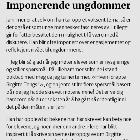
Imponerende ungdommer
Jahr mener at selv om han tar opp et voksent tema, så er
det også et som unge mennesker fascineres av. I tillegg
gir forfatterbesøket dem mulighet til å være med å
diskutere. Han blir ofte imponert over engasjementet og
refleksjonsnivået til ungdommene.
– Jeg blir så glad når jeg møter elever som er nysgjerrige
og stiller spørsmål. På Lillehammer stilte de i stand
bokbad med meg da jeg turnerte med «Hvem drepte
Birgitte Tengs?», og en jente stilte flere spørsmål basert
på noe jeg hadde skrevet i notene mine! Det er veldig
hardcore når du er seksten år å ha gått så ordentlig inn i
det på den måten, sier Jahr.
Han har opplevd at bøkene han har skrevet kan bety noe
for elevene, og noen mer enn andre. Flere har blitt
inspirert til å skrive sin semesteroppgave om Birgitte-