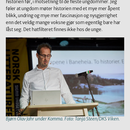
historien før, i motsetning til de fleste ungdommer. Jeg
føler at ungdom møter historien med et mye mer åpent
blikk, undring og mye mer fascinasjon og nysgjerrighet
enn det veldig mange voksne gjør som egentlig bare har
låst seg. Det hatfilteret finnes ikke hos de unge.
Bjørn Olav Jahr under Komma. Foto: Tanja Steen/DKS Viken.