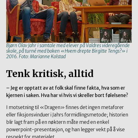
Bjørn Olav Jahr i samtale med elever på Valdres videregående
skole, på turné med boken «Hvem drepte Birgitte Tengs?» i
2016. Foto: Marianne Kolstad
Tenk kritisk, alltid
– Jeg er opptatt av at folk skal finne fakta, hva som er
kjernen i saken. Hva har vi hvis vi skreller bort følelsene?
I motsetning til «Dragen» finnes det ingen metaforer
eller fiksjonsvinduer i Jahrs formidlingsmetode; historien
blir lagt fram på en nøktern måte med en enkel
powerpoint-presentasjon, og han legger vekt på å vise
respekt for materialet.