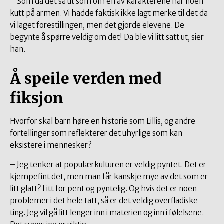
– Som da det så ut som om en av karakterene har noen
kutt på armen. Vi hadde faktisk ikke lagt merke til det da
vi laget forestillingen, men det gjorde elevene. De
begynte å spørre veldig om det! Da ble vi litt satt ut, sier
han.
Å speile verden med
fiksjon
Hvorfor skal barn høre en historie som Lillis, og andre
fortellinger som reflekterer det uhyrlige som kan
eksistere i mennesker?
– Jeg tenker at populærkulturen er veldig pyntet. Det er
kjempefint det, men man får kanskje mye av det som er
litt glatt? Litt for pent og pyntelig. Og hvis det er noen
problemer i det hele tatt, så er det veldig overfladiske
ting. Jeg vil gå litt lenger inn i materien og inn i følelsene.