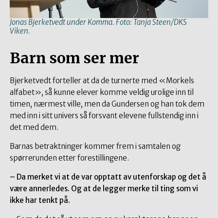
Jonas Bjerketvedt under Komma. Foto: Tanja Steen/DKS
Viken.
Barn som ser mer
Bjerketvedt forteller at da de turnerte med «Morkels
alfabet», så kunne elever komme veldig urolige inn til
timen, nærmest ville, men da Gundersen og han tok dem
med inn i sitt univers så forsvant elevene fullstendig inn i
det med dem.
Barnas betraktninger kommer frem i samtalen og
spørrerunden etter forestillingene.
– Da merket vi at de var opptatt av utenforskap og det å
være annerledes. Og at de legger merke til ting som vi
ikke har tenkt på.