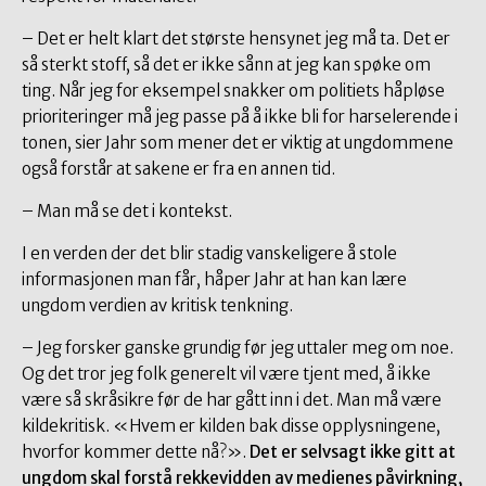
– Det er helt klart det største hensynet jeg må ta. Det er
så sterkt stoff, så det er ikke sånn at jeg kan spøke om
ting. Når jeg for eksempel snakker om politiets håpløse
prioriteringer må jeg passe på å ikke bli for harselerende i
tonen, sier Jahr som mener det er viktig at ungdommene
også forstår at sakene er fra en annen tid.
– Man må se det i kontekst.
I en verden der det blir stadig vanskeligere å stole
informasjonen man får, håper Jahr at han kan lære
ungdom verdien av kritisk tenkning.
– Jeg forsker ganske grundig før jeg uttaler meg om noe.
Og det tror jeg folk generelt vil være tjent med, å ikke
være så skråsikre før de har gått inn i det. Man må være
kildekritisk. «Hvem er kilden bak disse opplysningene,
hvorfor kommer dette nå?».
Det er selvsagt ikke gitt at
ungdom skal forstå rekkevidden av medienes påvirkning,