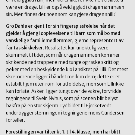
være en drage. Lilli er også veldig glad i dragemammaen
sin. Men finnes det noen som kan gjøre dragen snill?
Gro Dahle er kjent for sin fingerspissfølelse når det
gjelder å gjengi opplevelsene til barn som må bo med
vanskelige familiemedlemmer, gjerne representert av
fantasiskikkelser
. Resultatet kan unektelig være
skummelt til tider, som når dragemammaen kommer
skrikende ned trappene med tunge og raske skritt og
peker med en beskyldende klo i ansiktet på Lilli. Det mest
skremmende ligger i båndet mellom dem; dette er et
ustabilt hjem uten rom for utfoldelse, men som Lilli ikke
kan forlate. Asken ligger tungt over de vakre, forvridde
tegningene til Svein Nyhus, som på scenen blir belyst
bakfra på en stor skjerm. Lydbildet til Bjerketvedt
underbygger stemningen i tegningene mens Gundersen
forteller.
Forestillingen var tiltenkt 1. til 4. klasse, men har blitt