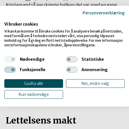
Kristiansand så jeg skjønte hvilken det var med en gang.
Og jeg syntes også den var veldig spennende.
Personvernerklæring
"Drapene i Baneheia. To historier. En sannhet." tar for seg
Vi bruker cookies
en grusom del av norsk kriminalhistorie, og stiller kritiske
Vi kan kan komme til å bruke cookies for å analysere besøk på nettsiden,
med formål om å forbedre nettstedet vårt, vise personlig tilpasset
spørsmål om mordsaken som de fleste (som kan huske
innhold og for å gi deg en flott nettstedopplevelse. For mer informasjon
den) skulle ønske var over for lenge siden.
Boken satte i
om informasjonskapslene vi bruker, åpne innstillingene.
gang en stor debatt
da den ble gitt ut i 2017. Siden har Jahr
tatt med seg historiene og spørsmålene ut til elever på
Nødvendige
Statistiske
videregående skole.
Funksjonelle
Annonsering
– Jeg er først og fremst drevet av nysgjerrighet. En av de
to dømte, Viggo Kristiansen, har alltid sagt han er
Godta alle
Nei, endre valg
uskyldig, og det finnes ingen tekniske bevis. Da lurer jeg
Kun nødvendige
på hvordan «alle» kan være så sikre på at han er
skyldig?
Lettelsens makt