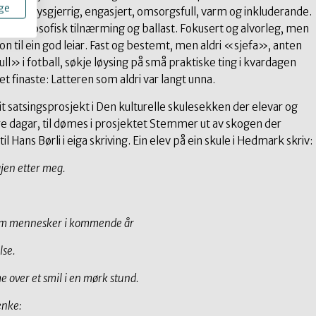
ge
on var nysgjerrig, engasjert, omsorgsfull, varm og inkluderande.
 ei filosofisk tilnærming og ballast. Fokusert og alvorleg, men
on til ein god leiar. Fast og bestemt, men aldri «sjefa», anten
» i fotball, søkje løysing på små praktiske ting i kvardagen
t finaste: Latteren som aldri var langt unna.
eit satsingsprosjekt i Den kulturelle skulesekken der elevar og
re dagar, til dømes i prosjektet Stemmer ut av skogen der
til Hans Børli i eiga skriving. Ein elev på ein skule i Hedmark skriv:
igjen etter meg.
om mennesker i kommende år
lse.
e over et smil i en mørk stund.
enke: