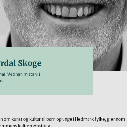
rdal Skoge
l. Med han mista vi i
n.
man om kunst og kultur til barn og unge i Hedmark fylke, gjennom
dommens kulturmønstring.