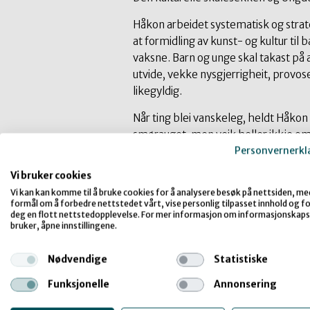
Håkon arbeidet systematisk og strate
at formidling av kunst- og kultur til b
vaksne. Barn og unge skal takast på 
utvide, vekke nysgjerrigheit, provos
likegyldig.
Når ting blei vanskeleg, heldt Håkon s
smørauget, men veik heller ikkje om
Personvernerkl
uredd stemme om kulturpolitikk og 
Turnéorganisasjonen spesielt. Sjølv f
Vi bruker cookies
Vi kan kan komme til å bruke cookies for å analysere besøk på nettsiden, me
Håkon har som dagleg leiar i Turnéorg
formål om å forbedre nettstedet vårt, vise personlig tilpasset innhold og for
maken til tidlegare, noko som også se
deg en flott nettstedopplevelse. For mer informasjon om informasjonskaps
bruker, åpne innstillingene.
skolesekken blei han i desember 2
GODTFOLK! Sånn inviterte Håkon til 
Nødvendige
Statistiske
til å lytte til kva andre meinte, og var
Funksjonelle
Annonsering
utan å miste oversikt og heilskap. Håk
inspirerande leiar med det brennand