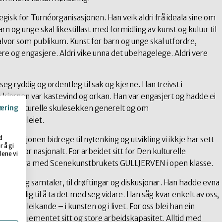
gisk for Turnéorganisasjonen. Han veik aldri frå ideala sine om
arn og unge skal likestillast med formidling av kunst og kultur til
alvor som publikum. Kunst for barn og unge skal utfordre,
ere og engasjere. Aldri vike unna det ubehagelege. Aldri vere
eg ryddig og ordentleg til sak og kjerne. Han treivst i
 kjernen var kastevind og orkan. Han var engasjert og hadde ei
æring
Den kulturelle skulesekken generelt og om
rå sjukeleiet.
d
anisasjonen bidrege til nytenking og utvikling vi ikkje har sett
 å gi
tte spor nasjonalt. For arbeidet sitt for Den kulturelle
lene vi
019 heidra med Scenekunstbrukets GULLJERVEN i open klasse.
møte og samtaler, til drøftingar og diskusjonar. Han hadde evna
 alltid villig til å ta det med seg vidare. Han såg kvar enkelt av oss,
on var leikande – i kunsten og i livet. For oss blei han ein
e engasjementet sitt og store arbeidskapasitet. Alltid med