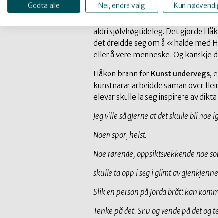
Godta alle
Nei, endre valg
Kun nødvendi
visjonar og opning for nye idear. Håk
Jordnær og strukturert, men også med
aldri sjølvhøgtideleg. Det gjorde Håk
det dreidde seg om å «halde med Hull
eller å vere menneske. Og kanskje de
Håkon brann for
Kunst undervegs
, 
kunstnarar arbeidde saman over flei
elevar skulle la seg inspirere av dikta 
Jeg ville så gjerne at det skulle bli noe 
Noen spor, helst.
Noe rørende, oppsiktsvekkende noe s
skulle ta opp i seg i glimt av gjenkjenne
Slik en person på jorda brått kan komm
Tenke på det. Snu og vende på det og t