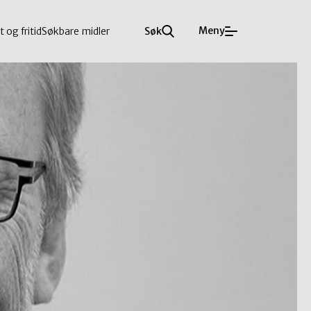
Meny
t og fritid
Søkbare midler
Søk