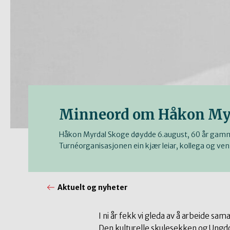
Minneord om Håkon My
Håkon Myrdal Skoge døydde 6.august, 60 år gamma
Turnéorganisasjonen ein kjær leiar, kollega og ven
Aktuelt og nyheter
I ni år fekk vi gleda av å arbeide sa
Den kulturelle skulesekken og Ung