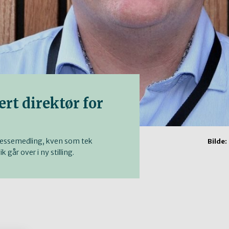
rt direktør for
pressemedling, kven som tek
Bilde:
 går over i ny stilling.