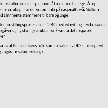
mskulturmeldinga gjennom å bidra med faglege råd og
 som er viktige for departementa på nasjonalt nivå. Mellom
ed å innhente stemmene til barn og unge.
tor omstillingsprosess sidan 2016 med eit nytt og utvida mandat
pgåver og ny styringsstruktur for å vareta det nasjonale
ken.
rsla at Kulturtankens rolle som forvaltar av DKS-ordninga vil
og ungdomskulturmeldinga.