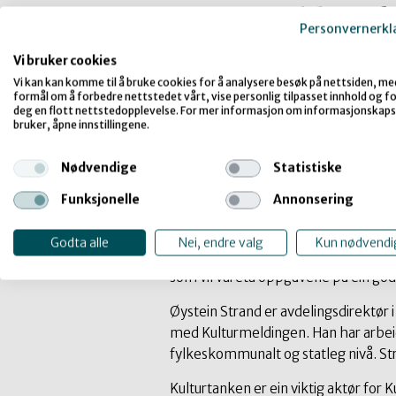
Pressemelding f
Personvernerkl
Avdelingsdirektør i Kulturdepartemen
Vi bruker cookies
Kulturtanken – Den kulturelle skule
Vi kan kan komme til å bruke cookies for å analysere besøk på nettsiden, me
formål om å forbedre nettstedet vårt, vise personlig tilpasset innhold og for
Holvik, går over til stillinga som re
deg en flott nettstedopplevelse. For mer informasjon om informasjonskaps
bruker, åpne innstillingene.
– Lin Marie Holvik har gjennomført
har bidrege til å styrkje kunnskapen 
Nødvendige
Statistiske
samarbeidsprosjekt for utvikling av or
Funksjonelle
Annonsering
skuleverket og vil ønskje henne lykke 
Grande.
Godta alle
Nei, endre valg
Kun nødvendi
– Med konstitueringa av Øystein Stran
som vil vareta oppgåvene på ein god
Øystein Strand er avdelingsdirektør 
med Kulturmeldingen. Han har arbe
fylkeskommunalt og statleg nivå. Stra
Kulturtanken er ein viktig aktør fo