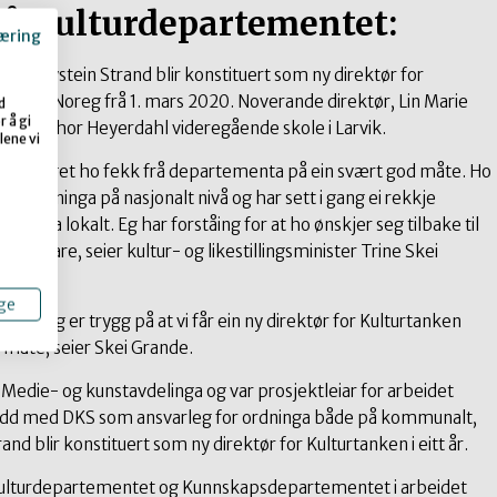
rå Kulturdepartementet:
æring
tet Øystein Strand blir konstituert som ny direktør for
sekken Noreg frå 1. mars 2020. Noverande direktør, Lin Marie
d
 å gi
ktor ved Thor Heyerdahl videregående skole i Larvik.
lene vi
 oppdraget ho fekk frå departementa på ein svært god måte. Ho
om ordninga på nasjonalt nivå og har sett i gang ei rekkje
dninga lokalt. Eg har forståing for at ho ønskjer seg tilbake til
til vidare, seier kultur- og likestillingsminister Trine Skei
ge
d er eg er trygg på at vi får ein ny direktør for Kulturtanken
 måte, seier Skei Grande.
i Medie- og kunstavdelinga og var prosjektleiar for arbeidet
idd med DKS som ansvarleg for ordninga både på kommunalt,
nd blir konstituert som ny direktør for Kulturtanken i eitt år.
r Kulturdepartementet og Kunnskapsdepartementet i arbeidet