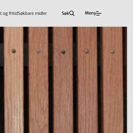
Meny
t og fritid
Søkbare midler
Søk