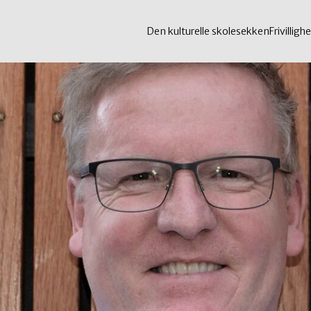
Den kulturelle skolesekken
Frivillighe