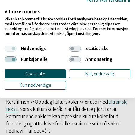
Personvernerklæring
Norges Musikkorps Forbund
NMF har utviklet tilbudet
FeriePULSE
, her legger vi til rette
Vi bruker cookies
for at barn med og uten korpsbakgrunn får anledning til å
Vi kan kan komme til å bruke cookies for å analysere besøk på nettsiden,
med formål om å forbedre nettstedet vårt, vise personlig tilpasset
møtes i musikken.
innhold og for å gi deg en flott nettstedopplevelse. For mer informasjon
om informasjonskapslene vi bruker, åpne innstillingene.
Andre nyttige lenker fra Norges Musikkorps Forbund:
Nødvendige
Statistiske
Brosjyrer
Funksjonelle
Annonsering
Filmer
Veileder om barrierefri fritid i korps
Godta alle
Nei, endre valg
Kun nødvendige
Norsk kulturskoleråd
Kortfilmen «Oppdag kulturskolen» er ute med
ukrainsk
tekst
. Norsk kulturskoleråd har fått dette gjort for at
kommunene enklere kan gjøre sine kulturskoletilbud
forståelig og attraktive for alle ukrainere som nå søker
nødhavn i landet vårt.