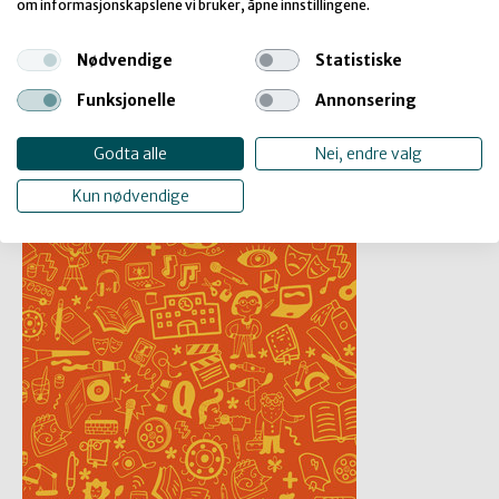
om informasjonskapslene vi bruker, åpne innstillingene.
Altså analyse og bevissthet om: Til hvem, hvorfor, hva,
hvordan, hvor, av hvem, avslutter Ørjasæter.
Nødvendige
Statistiske
Funksjonelle
Annonsering
Godta alle
Nei, endre valg
Kun nødvendige