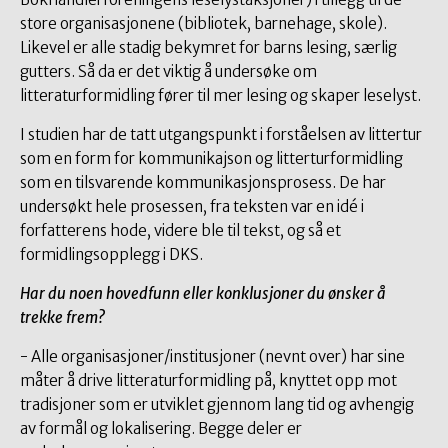
store organisasjonene (bibliotek, barnehage, skole).
Likevel er alle stadig bekymret for barns lesing, særlig
gutters. Så da er det viktig å undersøke om
litteraturformidling fører til mer lesing og skaper leselyst.
I studien har de tatt utgangspunkt i forståelsen av littertur
som en form for kommunikajson og litterturformidling
som en tilsvarende kommunikasjonsprosess. De har
undersøkt hele prosessen, fra teksten var en idé i
forfatterens hode, videre ble til tekst, og så et
formidlingsopplegg i DKS.
Har du noen hovedfunn eller konklusjoner du ønsker å
trekke frem?
- Alle organisasjoner/institusjoner (nevnt over) har sine
måter å drive litteraturformidling på, knyttet opp mot
tradisjoner som er utviklet gjennom lang tid og avhengig
av formål og lokalisering. Begge deler er