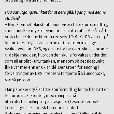
studien og hva de har funnet ut.
Hva var utgangspunktet for at dere gikk i gang med denne
studien?
- Norsk barnebokinstitutt underviser i litteraturformidling,
men fant ikke mye relevant pensumlitteratur. Altså måtte
vi utarbeide denne litteraturen selv. I 2015/2016 var det på
kulturfeltet mye diskusjon om litteraturformidlingens
svake posisjon i DKS, og en uro for hva som skulle komme
til å skje med den, hvordan den skulle forvaltes under det
som nå er blitt Kulturtanken, men som på det tidspunkt
ikke var mer enn en uklar idé. Den uroen for endring i
forvaltningen av DKS, mente vi fortjente å bli undersøkt,
sier Ørjasæter.
Hun påpeker også at litteraturformidling lenge har hatt en
kulturpolitisk prioritet, med mange små
litteraturformidlingsorganisasjoner (Leser søker bok,
Foreningen !Les, Norsk barnebokinstitutt,
Bokhandlerforeningens leselystaksjoner) i tillegg til de