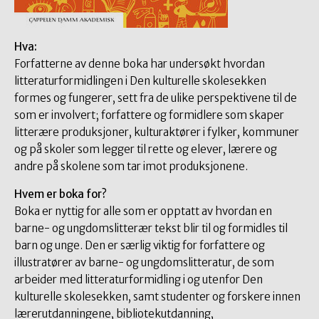
Hva:
Forfatterne av denne boka har undersøkt hvordan
litteraturformidlingen i Den kulturelle skolesekken
formes og fungerer, sett fra de ulike perspektivene til de
som er involvert; forfattere og formidlere som skaper
litterære produksjoner, kulturaktører i fylker, kommuner
og på skoler som legger til rette og elever, lærere og
andre på skolene som tar imot produksjonene.
Hvem er boka for?
Boka er nyttig for alle som er opptatt av hvordan en
barne- og ungdomslitterær tekst blir til og formidles til
barn og unge. Den er særlig viktig for forfattere og
illustratører av barne- og ungdomslitteratur, de som
arbeider med litteraturformidling i og utenfor Den
kulturelle skolesekken, samt studenter og forskere innen
lærerutdanningene, bibliotekutdanning,