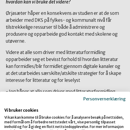
hvordan kan vi bruke det videre?
Ørjasæter håper en konsekvens av studien er at de som
arbeider med DKS på fylkes- og kommunalt nivå får
tilstrekkelige ressurser til både å administrere og
produsere og opparbeide god kontakt med skolene og
utøverne.
Videre at alle som driver med litteraturformidling
opparbeider seg et bevisst forhold til hvordan litteratur
kan formidles/blir formidlet gjennom digitale kanaler og
at det utarbeides særskilte/atskilte strategier for å skape
interesse for litteratur og for leselyst
- Jeg håper at alle som driver med litteraturformidling,
som utøvere eller arrangører eller mottakere av
Personvernerklæring
litteraturformidlingsprogram, har et bevisst forhold til
Vi bruker cookies
hvorfor formidlingen skal foregå, hva som er målet, hvem
Vi kan kan komme til å bruke cookies for å analysere besøk på nettsiden,
den er rettet mot, hvordan den legges opp slik at målet i
med formål om å forbedre nettstedet vårt, vise personlig tilpasset
best mulig grad blir nådd under de gitte omstendigheter.
innhold og for å gi deg en flott nettstedopplevelse. For mer informasjon