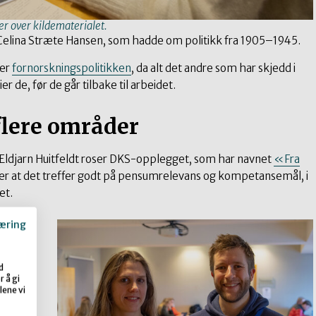
er over kildematerialet.
 Celina Stræte Hansen, som hadde om politikk fra 1905–1945.
 er
fornorskningspolitikken
, da alt det andre som har skjedd i
er de, før de går tilbake til arbeidet.
 flere områder
Eldjarn Huitfeldt roser DKS-opplegget, som har navnet
«Fra
er at det treffer godt på pensumrelevans og kompetansemål, i
et.
e å
æring
ære
pektiv
d
merker
 å gi
lene vi
 ut av