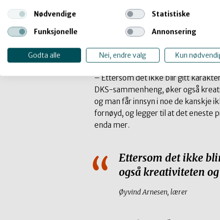
flinke fagfolk. Det smitter også ove
Nødvendige
Statistiske
elevene,
sier Arnesen.
Funksjonelle
Annonsering
Han føler ofte at elevene blir mer
nysgjerrige og frigjorte når de komm
Godta alle
Nei, endre valg
Kun nødvendi
av klasserommet.
– Ettersom det ikke blir gitt karakter
DKS-sammenheng, øker også kreativit
og man får innsyn i noe de kanskje ikk
fornøyd, og legger til at det enest
enda mer.
Ettersom det ikke bl
også kreativiteten og 
Øyvind Arnesen, lærer