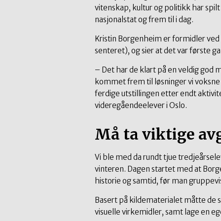
vitenskap, kultur og politikk har spi
nasjonalstat og frem til i dag.
Kristin Borgenheim er formidler ved
senteret), og sier at det var første
– Det har de klart på en veldig god m
kommet frem til løsninger vi voksne
ferdige utstillingen etter endt aktiv
videregåendeelever i Oslo.
Må ta viktige av
Vi ble med da rundt tjue tredjeårsel
vinteren. Dagen startet med at Bor
historie og samtid, før man gruppev
Basert på kildematerialet måtte de sel
visuelle virkemidler, samt lage en e