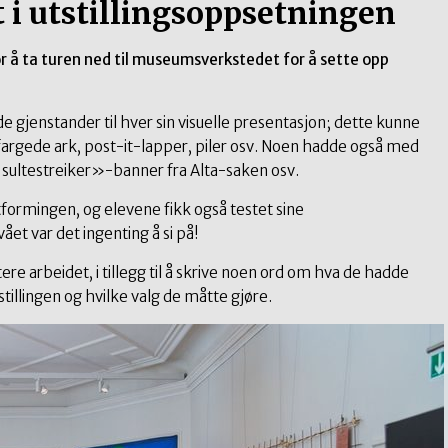
t i utstillingsoppsetningen
or å ta turen ned til museumsverkstedet for å sette opp
 gjenstander til hver sin visuelle presentasjon; dette kunne
 fargede ark, post-it-lapper, piler osv. Noen hadde også med
 sultestreiker»-banner fra Alta-saken osv.
formingen, og elevene fikk også testet sine
et var det ingenting å si på!
re arbeidet, i tillegg til å skrive noen ord om hva de hadde
tstillingen og hvilke valg de måtte gjøre.