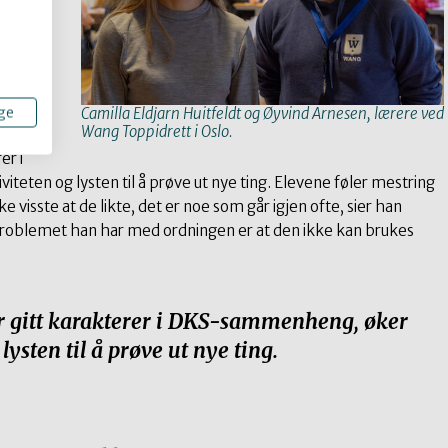
r på
er ut
ge
Camilla Eldjarn Huitfeldt og Øyvind Arnesen, lærere ved
Wang Toppidrett i Oslo.
er i
eten og lysten til å prøve ut nye ting. Elevene føler mestring
e visste at de likte, det er noe som går igjen ofte, sier han
e problemet han har med ordningen er at den ikke kan brukes
ir gitt karakterer i DKS-sammenheng, øker
lysten til å prøve ut nye ting.