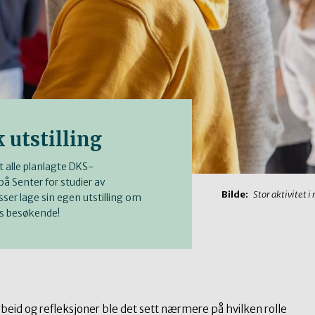
 utstilling
t alle planlagte DKS-
på Senter for studier av
Bilde:
Stor aktivitet
sser lage sin egen utstilling om
ts besøkende!
rbeid og refleksjoner ble det sett nærmere på hvilken rolle