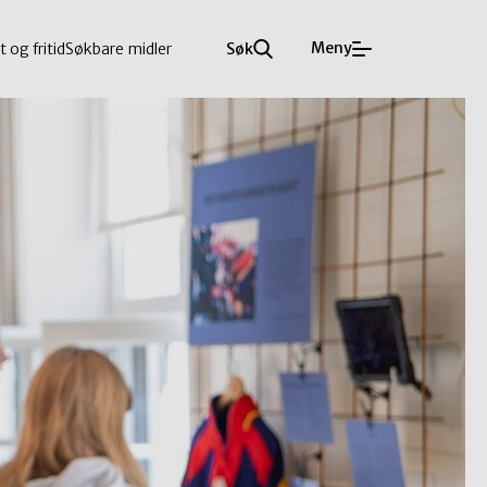
Meny
t og fritid
Søkbare midler
Søk