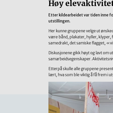
Høy elevaktivite
Etter kildearbeidet var tiden inne f
utstillingen.
Her kunne gruppene velge ut ønskede
være bånd, plakater, hyller, klyper,
samedrakt, det samiske flagget, «vi
Diskusjonene gikk høyt og lavt om ut
samarbeidsegenskaper. Aktivitetsnivå
Etterpå skulle alle gruppene presente
lært, hva som ble viktig å få frem i u