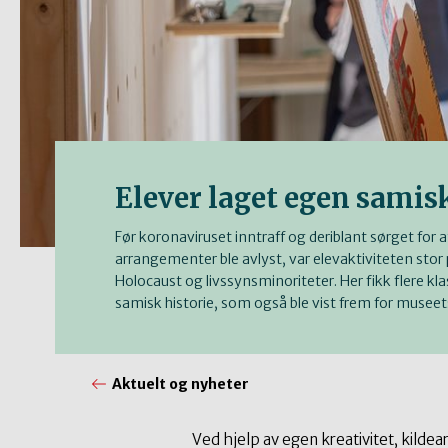
Elever laget egen samisk
Før koronaviruset inntraff og deriblant sørget for a
arrangementer ble avlyst, var elevaktiviteten stor 
Holocaust og livssynsminoriteter. Her fikk flere kla
samisk historie, som også ble vist frem for musee
Aktuelt og nyheter
Ved hjelp av egen kreativitet, kildea