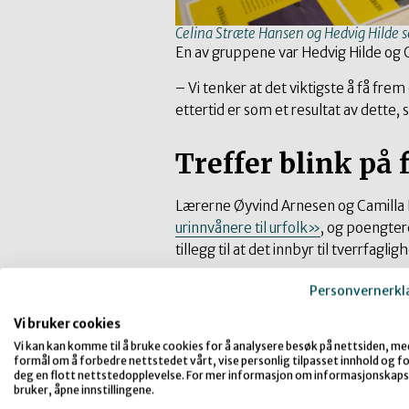
Celina Stræte Hansen og Hedvig Hilde s
En av gruppene var Hedvig Hilde og
– Vi tenker at det viktigste å få frem
ettertid er som et resultat av dette, si
Treffer blink på
Lærerne Øyvind Arnesen og Camilla 
urinnvånere til urfolk»
, og poengter
tillegg til at det innbyr til tverrfagligh
– Fra en lærers ståsted er det letter
Personvernerkl
være med på aktiviteter som kan v
Vi bruker cookies
relevante, og som gir et annet pers
Vi kan kan komme til å bruke cookies for å analysere besøk på nettsiden, me
enn det som står i læreboken. Man 
formål om å forbedre nettstedet vårt, vise personlig tilpasset innhold og for
også at dette opplegget er veldig
deg en flott nettstedopplevelse. For mer informasjon om informasjonskaps
bruker, åpne innstillingene.
gjennomarbeidet, og er blitt testet