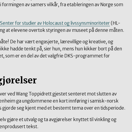
lt i formingen av samers vilkår, fra etableringen av Norge som
Senter for studier av Holocaust og livssynsminoriteter
(HL-
 gang at elevene overtok styringen av museet på denne måten.
åte! De har vært engasjerte, lærevillige og kreative, og
 ikke hadde tenkt på, sier hun, mens hun kikker bort på den
itet, som er en del av det valgfrie DKS-programmet for
gjørelser
ever ved Wang Toppidrett gjestet senteret mot slutten av
genheim ga ungdommene en kort innføring i samisk-norsk
is gjorde seg kjent med et bestemt tema over en tidsperiode.
v gjøre et utvalg og ta avgjørelser knyttet til vinkling og
genprodusert tekst.