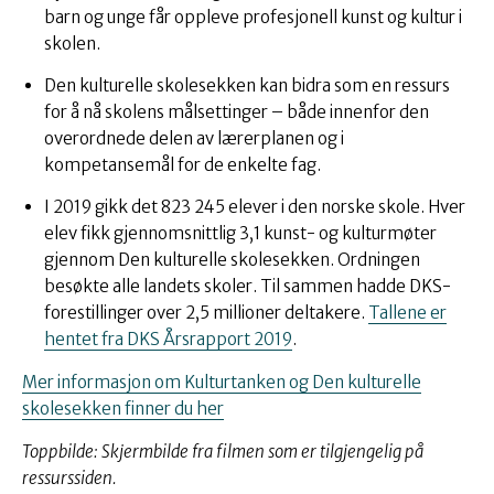
barn og unge får oppleve profesjonell kunst og kultur i
skolen.
Den kulturelle skolesekken kan bidra som en ressurs
for å nå skolens målsettinger – både innenfor den
overordnede delen av lærerplanen og i
kompetansemål for de enkelte fag.
I 2019 gikk det 823 245 elever i den norske skole. Hver
elev fikk gjennomsnittlig 3,1 kunst- og kulturmøter
gjennom Den kulturelle skolesekken. Ordningen
besøkte alle landets skoler. Til sammen hadde DKS-
forestillinger over 2,5 millioner deltakere.
Tallene er
hentet fra DKS Årsrapport 2019
.
Mer informasjon om Kulturtanken og Den kulturelle
skolesekken finner du her
Toppbilde: Skjermbilde fra filmen som er tilgjengelig på
ressurssiden.