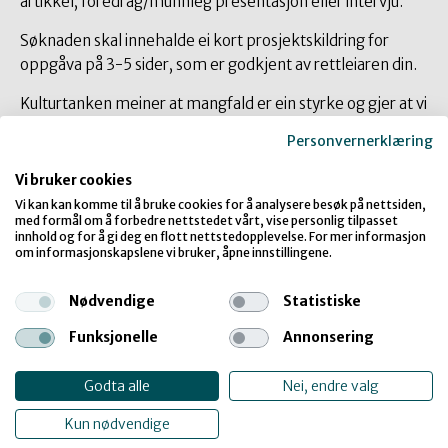
artikkel, foredrag/munnleg presentasjon eller intervju.
Søknaden skal innehalde ei kort prosjektskildring for
oppgåva på 3-5 sider, som er godkjent av rettleiaren din.
Kulturtanken meiner at mangfald er ein styrke og gjer at vi
løyser oppgåvene våre endå betre. Derfor ønskjer vi oss
Personvernerklæring
stipendsøkjarar med ulike kompetansar,
fagkombinasjonar, livserfaringar og forskingsperspektiv.
Vi bruker cookies
Vi kan kan komme til å bruke cookies for å analysere besøk på nettsiden,
Presiser gjerne i søknaden kva masteroppgåva di kan
med formål om å forbedre nettstedet vårt, vise personlig tilpasset
innhold og for å gi deg en flott nettstedopplevelse. For mer informasjon
bidra med i eit mangfaldsperspektiv.
om informasjonskapslene vi bruker, åpne innstillingene.
Søknaden blir merka «Masterstipend» og blir send på
e-post til
post@kulturtanken.no
.
Nødvendige
Statistiske
Funksjonelle
Annonsering
Har du spørsmål?
Ta gjerne kontakt med seniorrådgivar Solveig Korum:
Godta alle
Nei, endre valg
sk@kulturtanken.no
Kun nødvendige
Søknadsfristar