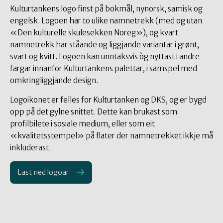
Kulturtankens logo finst på bokmål, nynorsk, samisk og
engelsk. Logoen har to ulike namnetrekk (med og utan
«Den kulturelle skulesekken Noreg»), og kvart
namnetrekk har ståande og liggjande variantar i grønt,
svart og kvitt. Logoen kan unntaksvis òg nyttast i andre
fargar innanfor Kulturtankens palettar, i samspel med
omkringliggjande design.
Logoikonet er felles for Kulturtanken og DKS, og er bygd
opp på det gylne snittet. Dette kan brukast som
profilbilete i sosiale medium, eller som eit
«kvalitetsstempel» på flater der namnetrekket ikkje må
inkluderast.
Last ned logoar