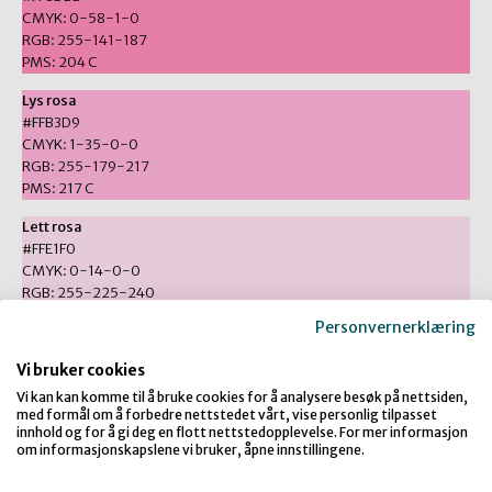
CMYK: 0-58-1-0
RGB: 255-141-187
PMS: 204 C
Lys rosa
#FFB3D9
CMYK: 1-35-0-0
RGB: 255-179-217
PMS: 217 C
Lett rosa
#FFE1F0
CMYK: 0-14-0-0
RGB: 255-225-240
PMS: 9320 C
Personvernerklæring
Klar oransje
Vi bruker cookies
#F9A148
CMYK: 0-45-90-0
Vi kan kan komme til å bruke cookies for å analysere besøk på nettsiden,
med formål om å forbedre nettstedet vårt, vise personlig tilpasset
RGB: 249-161-72
innhold og for å gi deg en flott nettstedopplevelse. For mer informasjon
PMS: 137 C
om informasjonskapslene vi bruker, åpne innstillingene.
Lys oransje