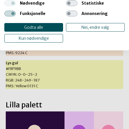
#FAB36B
Nødvendige
Statistiske
CMYK: 0-30-60-0
Funksjonelle
Annonsering
RGB: 250-179-107
PMS: 156 C
Godta alle
Nei, endre valg
Lett oransje
#FCE7D4
Kun nødvendige
CMYK: 0-11-18-0
RGB: 252-231-212
PMS: 9224 C
Lys gul
#F8F9BB
CMYK: 0-0-25-2
RGB: 248-249-187
PMS: Yellow 0131 C
Lilla palett