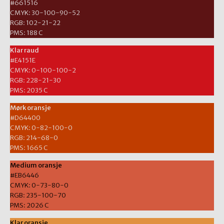
#661516
CMYK: 30-100-90-52
RGB: 102-21-22
PMS: 188 C
Klar raud
#E4151E
CMYK: 0-100-100-2
RGB: 228-21-30
PMS: 2035 C
Mørk oransje
#D64400
CMYK: 0-82-100-0
RGB: 214-68-0
PMS: 1665 C
Medium oransje
#EB6446
CMYK: 0-73-80-0
RGB: 235-100-70
PMS: 2026 C
Klar oransje