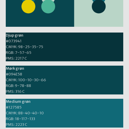
Djup grøn
#073941
CMYK: 98-25-35-75
RGB: 7-57-65
PMS: 2217 C
Mørk grøn
#094E58
CMYK: 100-10-30-66
RGB: 9-78-88
PMS: 316 C
Medium grøn
#127585
CMYK: 88-40-40-10
RGB: 18-117-133
PMS: 2223 C