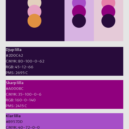
Djup lilla
#2D0C42
CMYK: 80-100-0-62
RGB: 45-12-66
PMS: 2695 C
Skarp lilla
#A0008C
CMYK: 35-100-0-6
RGB: 160-0-140
PMS: 2415 C
Klar lilla
#B957DD
CMYK: 40-72-0-0