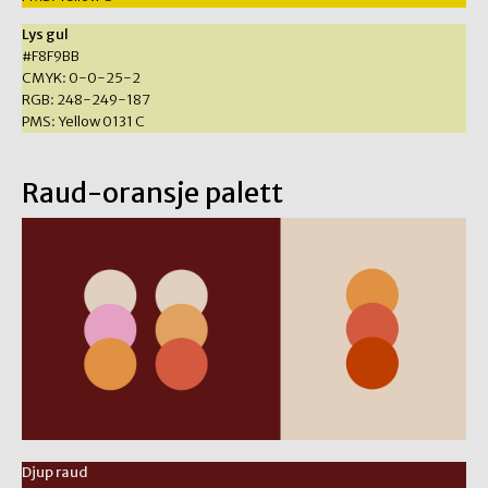
Lys gul
#F8F9BB
CMYK: 0-0-25-2
RGB: 248-249-187
PMS: Yellow 0131 C
Raud-oransje palett
Djup raud