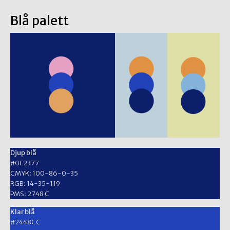
Blå palett
Djup blå
#0E2377
CMYK: 100-86-0-35
RGB: 14-35-119
PMS: 2748 C
Klar blå
#2448CC