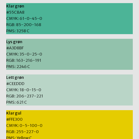
Klar grøn
#55C8A8
CMYK: 61-0-45-0
RGB: 85-200-168
PMS: 3258 C
Lys grøn
#A3D8BF
CMYK: 35-0-25-0
RGB: 163-216-191
PMS: 2246 C
Lett grøn
#CEEDDD
CMYK: 18-0-15-0
RGB: 206-237-221
PMS: 621 C
Klar gul
#FFE300
CMYK: 0-5-100-0
RGB: 255-227-0
PMS: Yellow C