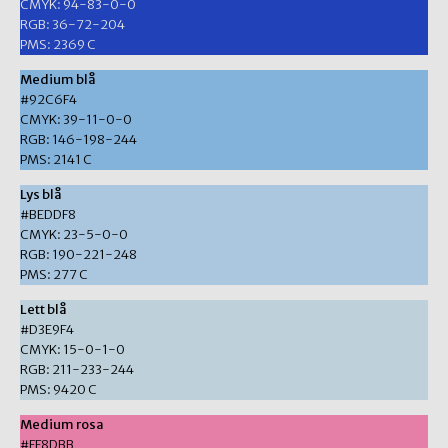
CMYK: 94-83-0-0
RGB: 36-72-204
PMS: 2369 C
Medium blå
#92C6F4
CMYK: 39-11-0-0
RGB: 146-198-244
PMS: 2141 C
Lys blå
#BEDDF8
CMYK: 23-5-0-0
RGB: 190-221-248
PMS: 277 C
Lett blå
#D3E9F4
CMYK: 15-0-1-0
RGB: 211-233-244
PMS: 9420 C
Medium rosa
#FF8DBB