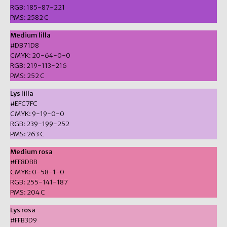
RGB: 185-87-221
PMS: 2582 C
Medium lilla
#DB71D8
CMYK: 20-64-0-0
RGB: 219-113-216
PMS: 252 C
Lys lilla
#EFC7FC
CMYK: 9-19-0-0
RGB: 239-199-252
PMS: 263 C
Medium rosa
#FF8DBB
CMYK: 0-58-1-0
RGB: 255-141-187
PMS: 204 C
Lys rosa
#FFB3D9