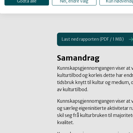
Godta alle
Nei, endre valg
Kun nødvendi
Last ned rapporten (PDF / 1 MB)
Samandrag
Kunnskapsgjennomgangen viser at vi
kulturtilbod og korleis dette har end
tidsbruk knytt til kultur og mediu
av kulturtilbod.
Kunnskapsgjennomgangen viser at vi
og særleg eigeninitierte aktivitetar
skil seg frå kulturbruken til majori
kvalitet.