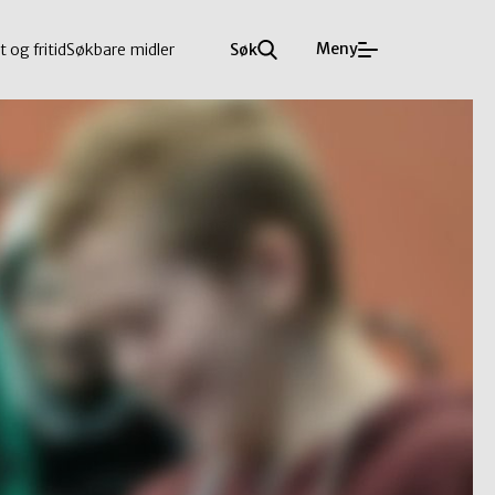
Meny
t og fritid
Søkbare midler
Søk