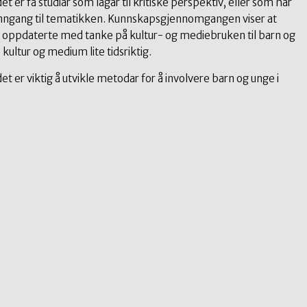
er få studiar som lagar til kritiske perspektiv, eller som har
 inngang til tematikken. Kunnskapsgjennomgangen viser at
er oppdaterte med tanke på kultur- og mediebruken til barn og
ultur og medium lite tidsriktig.
er viktig å utvikle metodar for å involvere barn og unge i