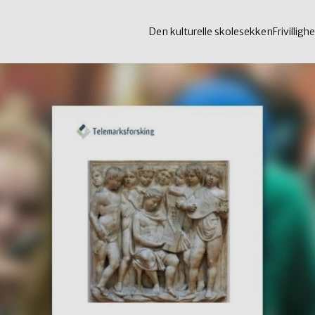
Den kulturelle skolesekken
Frivillighe