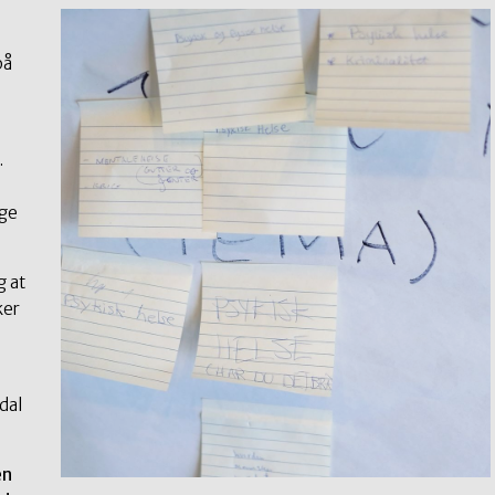
på
.
nge
g at
ker
dal
en