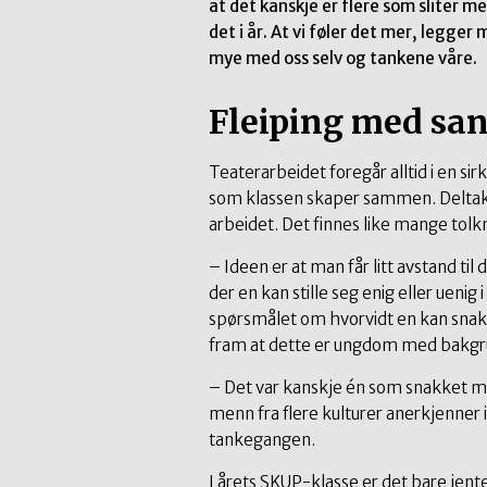
at det kanskje er flere som sliter m
det i år. At vi føler det mer, legger
mye med oss selv og tankene våre.
Fleiping med sa
Teaterarbeidet foregår alltid i en sir
som klassen skaper sammen. Deltake
arbeidet. Det finnes like mange tolkn
– Ideen er at man får litt avstand til
der en kan stille seg enig eller ueni
spørsmålet om hvorvidt en kan snak
fram at dette er ungdom med bakgr
– Det var kanskje én som snakket m
menn fra flere kulturer anerkjenner
tankegangen.
I årets SKUP-klasse er det bare jen