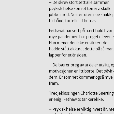
– De skrev stort sett alle sammen
psykisk helse som et tema vi skulle
jobbe med. Nesten uten noe snakk 
forhånd, forteller Thomas.
Fethawit har sett på nært hold hvor
mye pandemien har preget elevene
Hun mener det ikke er sikkert det
hadde stått akkurat dette på så ma
lapper for et år siden.
– De bærer preg av at de er utslitt, o
motivasjonen er litt borte. Det påvir
dem. Ensomhet kommer også mye
fram
.
Tredjeklassingen Charlotte Snerting
er enig i Fethawits tankerekke:
– Psykisk helse er viktig hvert år. M