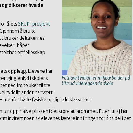
n og dikterer hva de
for årets
SKUP-prosjekt
. Gjennom å bruke
ivt bruker deltakernes
evelser, håper
stolthet og fellesskap
rets opplegg. Elevene har
Fethawit Hakin er miljøarbeider på
ren gir gjenlyd i skolens
Ulsrud videregående skole
t ned fra to uker til tre
evel tydelig at det har vært
 utenfor både fysiske og digitale klasserom.
som tar opp halve plassen i det store aularommet. Etter lunsj har
m invitert noen av elevenes lærere inn i ringen for å ta del i det