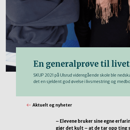
En generalprøve til livet
SKUP 2021 på Ulsrud videregående skole ble nedskal
det en sjeldent god øvelse i livsmestring og medb
Aktuelt og nyheter
– Elevene bruker sine egne erfari
gjør det kult – at de tar opp tin