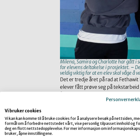
Milena, Samira og Charlotte har gått i 
for elevens deltakelse i prosjektet.
–
De
veldig viktig for at en elev skal våge å 
Det er tredje året på rad at Fethawi
elever fått prøve seg på tekstarbeid 
år ville hun prøve noe helt nytt.
Personvernerkl
– Vi har forsøkt å tenke litt anner
Vi bruker cookies
at de tenker så mye over det de skal 
Vi kan kan komme til å bruke cookies for å analysere besøk på nettsiden, me
formål om å forbedre nettstedet vårt, vise personlig tilpasset innhold og for
Fethawit har bakgrunn fra kulturlive
deg en flott nettstedopplevelse. For mer informasjon om informasjonskaps
skolen etter å ha sett hvordan han a
bruker, åpne innstillingene.