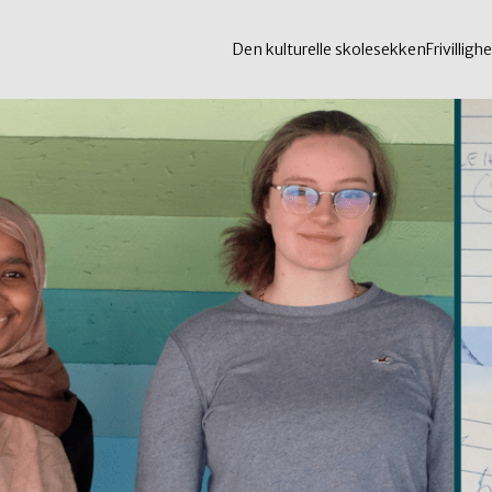
Den kulturelle skolesekken
Frivillighe