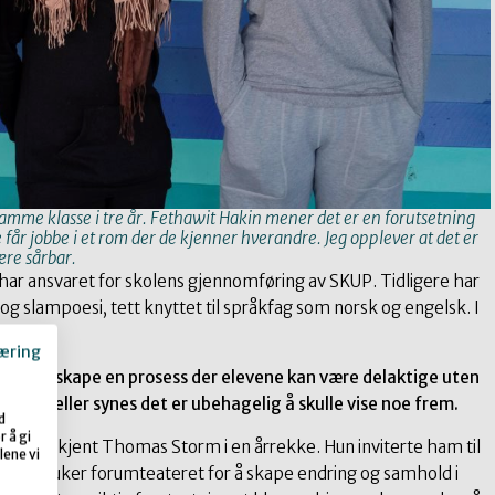
samme klasse i tre år. Fethawit Hakin mener det er en forutsetning
 får jobbe i et rom der de kjenner hverandre. Jeg opplever at det er
være sårbar.
t har ansvaret for skolens gjennomføring av SKUP. Tidligere har
og slampoesi, tett knyttet til språkfag som norsk og engelsk. I
æring
ledes, og skape en prosess der elevene kan være delaktige uten
gjøre, eller synes det er ubehagelig å skulle vise noe frem.
d
 å gi
t og har kjent Thomas Storm i en årrekke. Hun inviterte ham til
lene vi
ktivt bruker forumteateret for å skape endring og samhold i