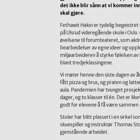
det ikke blir sånn at vi kommer in
skal gjøre.
Fethawit Hakin er tydelig begeistret 
på Ulsrud videregående skole i Oslo
øvelsene til forumteateret, som akt
bearbeidelser av egne ideer og oppl
miljøarbeideren å styrke følelsen av 
blant tredjeklassingene.
Vi møter henne den siste dagen av å
fått pizza og brus, og praten og latte
aula. Pandemien har tvunget prosjekte
dager, og to klasser til én. Det er lik
godt for elevene å få være sammen –
Stoler har blitt plassert i en sirkel 
skuespiller og instruktør Thomas Stor
gjenstående arbeidet.