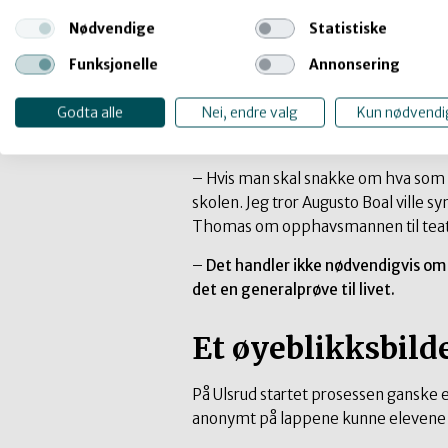
ulike deltakergrupper. Ifølge Fethawi
godt som de gjør.
Nødvendige
Statistiske
Funksjonelle
Annonsering
– Ikke alle har hatt Ulsrud som først
mange elever bytter klasse, programf
Godta alle
Nei, endre valg
Kun nødvendi
barne- og ungdomsarbeiderfag med 
sammen med hva forumteateret vil
– Hvis man skal snakke om hva som e
skolen. Jeg tror Augusto Boal ville s
Thomas om opphavsmannen til tea
–
Det handler ikke nødvendigvis om 
det en generalprøve til livet.
Et øyeblikksbild
På Ulsrud startet prosessen ganske 
anonymt på lappene kunne elevene s