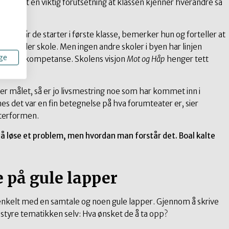
t er det en viktig forutsetning at klassen kjenner hverandre så
evalg når de starter i første klasse, bemerker hun og forteller at
ag, eller skole. Men ingen andre skoler i byen har linjen
ge
studiekompetanse. Skolens visjon
Mot og Håp
henger tett
 oppnå:
r målet, så er jo livsmestring noe som har kommet inn i
ynes det var en fin betegnelse på hva forumteater er, sier
terformen.
å løse et problem, men hvordan man forstår det. Boal kalte
e på gule lapper
enkelt med en samtale og noen gule lapper. Gjennom å skrive
tyre tematikken selv: Hva ønsket de å ta opp?