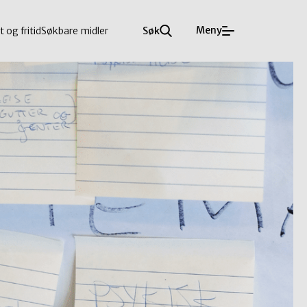
Meny
t og fritid
Søkbare midler
Søk