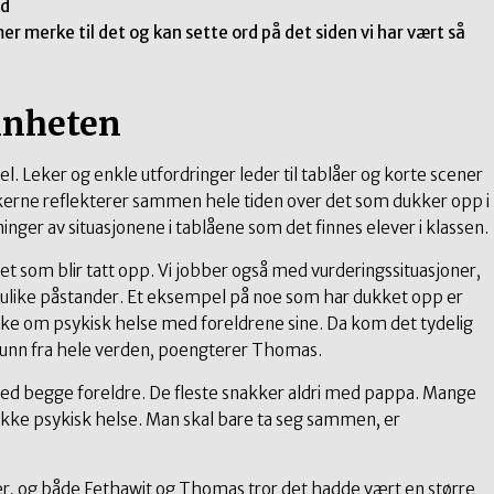
ed
 mer merke til det og kan sette ord på det siden vi har vært så
nnheten
kel. Leker og enkle utfordringer leder til tablåer og korte scener
rne reflekterer sammen hele tiden over det som dukker opp i
inger av situasjonene i tablåene som det finnes elever i klassen.
 det som blir tatt opp. Vi jobber også med vurderingssituasjoner,
g i ulike påstander. Et eksempel på noe som har dukket opp er
ke om psykisk helse med foreldrene sine. Da kom det tydelig
unn fra hele verden, poengterer Thomas.
ed begge foreldre. De fleste snakker aldri med pappa. Mange
 ikke psykisk helse. Man skal bare ta seg sammen, er
ter, og både Fethawit og Thomas tror det hadde vært en større