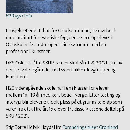
H20 vgs i Oslo
Prosjektet er et tilbud fra Oslo kommune, i samarbeid
med Institutt for estetiske fag, der lærere og elever i
Osloskolen får møte og arbeide sammen med en
profesjonell kunstner.
DKS Oslo har åtte SKUP-skoler skoleåret 2020/21. Tre av
dem er videregående med svært ulike elevgrupper og
kunstnere.
H20 videregående skole har fem klasser for elever
mellom 16–19 år med kort botid i Norge. Etter testing og
intervju blir elevene tildelt plass på et grunnskoleløp som
varer fra ett til tre år. 15 elever fra disse klassene deltok på
SKUP 2021.
Stig Børre Holvik Høydal fra
Forandringshuset Grønland