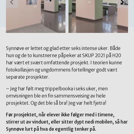
Synnøve er lettet og glad etter seks intense uker. Både
hun og de to kunstnerne påpeker at SKUP 2021 på H20
har vært et svært omfattende prosjekt. I teorien kunne
fotokollasjen og ungdommens fortellinger godt vært
separate prosjekter.
– Jeg har følt meg trippelbooka i seks uker, men
omvisningen ble en fin sammensveising av hele
prosjektet. Og det ble så bra! Jeg var helt fjetra!
Før prosjektet, når elever ikke følger med i timene,
stirrer ut av vinduet, eller sitter dypt nedi mobilen, så har
Synnøve lurt på hva de egentlig tenker på.