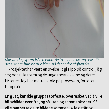
Marwa (17) syr en tråd mellom de to bildene av seg selv. På
det ene har hun norske klær. på det andre afghanske.
– Prosjektet har vært en øvelse i å gi slipp på kontroll, å gi
seg hen til kunsten og de unge menneskene og deres
historier. Jeg har måttet stole på prosessen, forteller
fotografen.
En gutt, kanskje gruppas tøffeste, overrasket ved å ville
bli avbildet ovenfra, og så liten og sammenkrøpet. Så
ville han sette de to bildene sammen. «Jeg står og