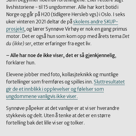
livshistoriene - til 15 ungdommer. Alle har kort botid i
Norge og går på H20 (tidligere Hersleb vgs) i Oslo. I seks
uker vinteren 2021 deltar de på
skolens andre SKUP-
prosjekt
, og lærer Synnøve Virhøy er nok en gang primus
motor. Det er også hun som kom opp med årets tema
Det
du (ikke) ser
, etter erfaringer fra eget liv.
– Alle har noe de ikke viser, det er så gjenkjennelig
,
forklarer hun.
Elevene jobber med foto, kollasjteknikk og muntlige
fortellinger som fremføres og spilles inn.
Sluttresultatet
gir de et innblikk i opplevelser og følelser som
ungdommene vanligvis ikke viser.
Synnøve påpeker at det vanlige er at vi ser hverandre
stykkevis og delt. Uten å tenke at det er en større
fortelling bak det lille vi ser og tolker.