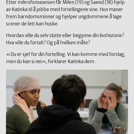
Etter mikrofonseansen får Milen (19) og Saeed (18) hjelp
av Katinka til å jobbe med fortellingene sine. Hun maner
frem barndomsminner og hjelper ungdommene å lage
scener de lett kan huske.
Hvordan ville du selv slutte eller begynne din livshistorie?
Hva ville du fortalt? Og på hvilken måte?
«Du er sjef for din fortelling. Vi kan komme med forslag,
men du kan si nei», forklarer Katinka dem.