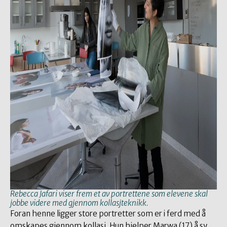
Rebecca Jafari viser frem et av portrettene som elevene skal
jobbe videre med gjennom kollasjteknikk.
Foran henne ligger store portretter som er i ferd med å
omskapes gjennom kollasj. Hun hjelper Marwa (17) å sy