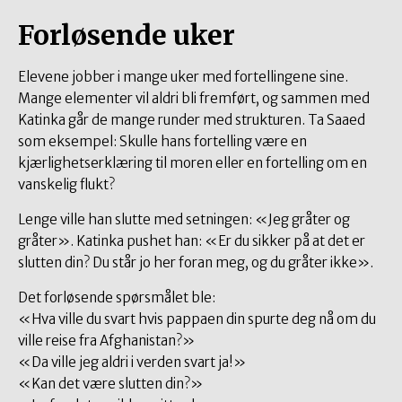
Forløsende uker
Elevene jobber i mange uker med fortellingene sine.
Mange elementer vil aldri bli fremført, og sammen med
Katinka går de mange runder med strukturen. Ta Saaed
som eksempel: Skulle hans fortelling være en
kjærlighetserklæring til moren eller en fortelling om en
vanskelig flukt?
Lenge ville han slutte med setningen: «Jeg gråter og
gråter». Katinka pushet han: «Er du sikker på at det er
slutten din? Du står jo her foran meg, og du gråter ikke».
Det forløsende spørsmålet ble:
«Hva ville du svart hvis pappaen din spurte deg nå om du
ville reise fra Afghanistan?»
«Da ville jeg aldri i verden svart ja!»
«Kan det være slutten din?»