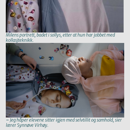
Milens portrett, badet i sollys, etter at hun har jobbet med
kollasjteknikk.
–
Jeg håper elevene sitter igjen med selvtillit og samhold, sier
lærer Synnøve Virhøy.