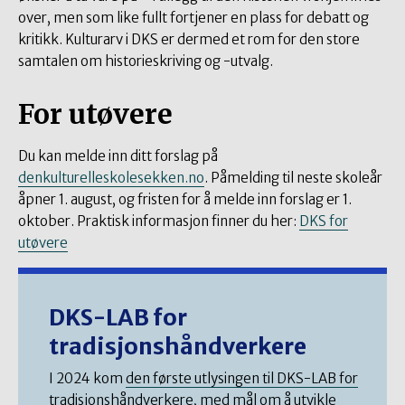
over, men som like fullt fortjener en plass for debatt og
kritikk. Kulturarv i DKS er dermed et rom for den store
samtalen om historieskriving og -utvalg.
For utøvere
Du kan melde inn ditt forslag på
denkulturelleskolesekken.no
. Påmelding til neste skoleår
åpner 1. august, og fristen for å melde inn forslag er 1.
oktober. Praktisk informasjon finner du her:
DKS for
utøvere
DKS-LAB for
tradisjonshåndverkere
I 2024 kom
den første utlysingen til DKS-LAB for
tradisjonshåndverkere
, med mål om å utvikle