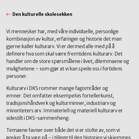
Den kulturelle skolesekken
Vi mennesker har, med våre individuelle, personlige
kombinasjon av kultur, erfaringer og historie det man
gjerne kaller kulturarv. Vi er dermed alle med på å
definere hva som skal være fremtidens kulturarv. Det
handler om de store spørsmålene i livet, dilemmaene og
mulighetene – som gjør at vi kan speile oss i fortidens
personer.
Kulturarv i DKS rommer mange fagområder og
emner. Det omfatter eksempelvis fortellerkunst,
tradisjonshåndverk og kulturminner, industriarv og
minoriteters arv. Immateriell og materiell kulturarv er
sidestilt i DKS-sammenheng.
Temaene favner over både det vi er stolte av, som vi
ønsker å ta vare på – i tillegg til den historien vi skjemmes