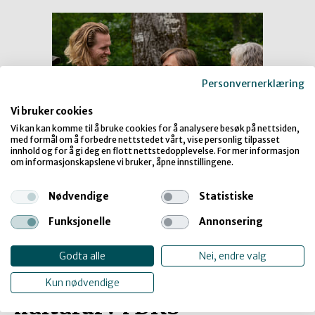
Personvernerklæring
Vi bruker cookies
Vi kan kan komme til å bruke cookies for å analysere besøk på nettsiden,
med formål om å forbedre nettstedet vårt, vise personlig tilpasset
innhold og for å gi deg en flott nettstedopplevelse. For mer informasjon
om informasjonskapslene vi bruker, åpne innstillingene.
DKS-LAB for
tradisjonshåndverk vekker
Nødvendige
Statistiske
nysgjerrigheten
Funksjonelle
Annonsering
Godta alle
Nei, endre valg
SPOR – arena for
Kun nødvendige
kulturarv i DKS