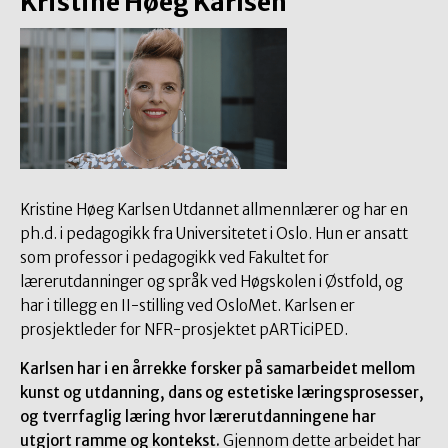
Kristine Høeg Karlsen
Kristine Høeg Karlsen Utdannet allmennlærer og har en
ph.d. i pedagogikk fra Universitetet i Oslo. Hun er ansatt
som professor i pedagogikk ved Fakultet for
lærerutdanninger og språk ved Høgskolen i Østfold, og
har i tillegg en II-stilling ved OsloMet. Karlsen er
prosjektleder for NFR-prosjektet pARTiciPED.
Karlsen har i en årrekke forsker på samarbeidet mellom
kunst og utdanning, dans og estetiske læringsprosesser,
og tverrfaglig læring hvor lærerutdanningene har
utgjort ramme og kontekst.
Gjennom dette arbeidet har