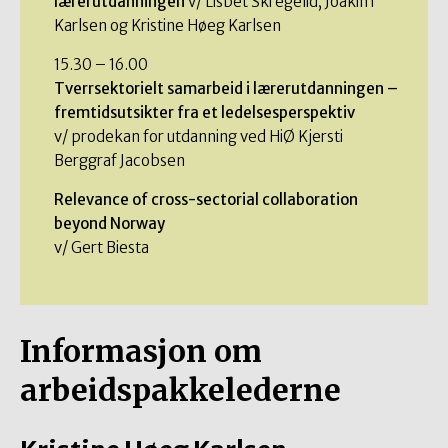
lærerutdanningen
v/ Lisbet Skregelid, Joakim
Karlsen og Kristine Høeg Karlsen
15.30 – 16.00
Tverrsektorielt samarbeid i lærerutdanningen –
fremtidsutsikter fra et ledelsesperspektiv
v/ prodekan for utdanning ved HiØ Kjersti
Berggraf Jacobsen
Relevance of cross-sectorial collaboration
beyond Norway
v/ Gert Biesta
Informasjon om
arbeidspakkelederne