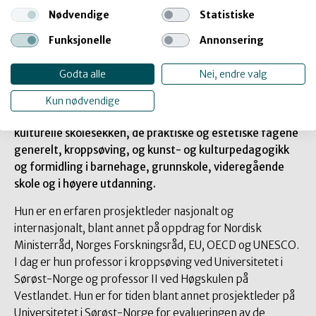
Nødvendige
Statistiske
Funksjonelle
Annonsering
Godta alle
Nei, endre valg
Jorunn Spord Borgen er en erfaren kultur- og
utdanningsforsker og lærerutdanner.
Hennes ekspertise
Kun nødvendige
er studier av forholdet mellom politikk og praksis i Den
kulturelle skolesekken, de praktiske og estetiske fagene
generelt, kroppsøving, og kunst- og kulturpedagogikk
og formidling i barnehage, grunnskole, videregående
skole og i høyere utdanning.
Hun er en erfaren prosjektleder nasjonalt og
internasjonalt, blant annet på oppdrag for Nordisk
Ministerråd, Norges Forskningsråd, EU, OECD og UNESCO.
I dag er hun professor i kroppsøving ved Universitetet i
Sørøst-Norge og professor II ved Høgskulen på
Vestlandet. Hun er for tiden blant annet prosjektleder på
Universitetet i Sørøst-Norge for evalueringen av de