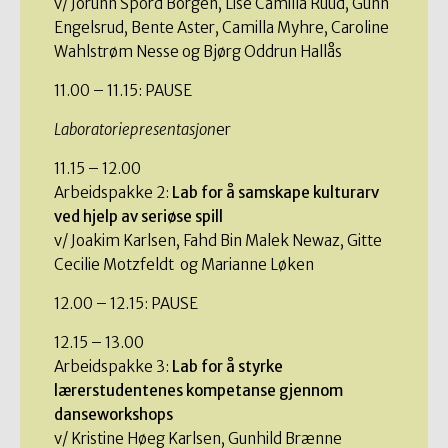
v/ Jorunn Spord Borgen, Lise Camilla Ruud, Gunn
Engelsrud, Bente Aster, Camilla Myhre, Caroline
Wahlstrøm Nesse og Bjørg Oddrun Hallås
11.00 – 11.15: PAUSE
Laboratoriepresentasjon
er
11.15 – 12.00
Arbeidspakke 2:
Lab for å samskape kulturarv
ved hjelp av seriøse spill
v/ Joakim Karlsen, Fahd Bin Malek Newaz, Gitte
Cecilie Motzfeldt og Marianne Løken
12.00 – 12.15: PAUSE
12.15 – 13.00
Arbeidspakke 3:
Lab for å styrke
lærerstudentenes kompetanse gjennom
danseworkshops
v/ Kristine Høeg Karlsen, Gunhild Brænne