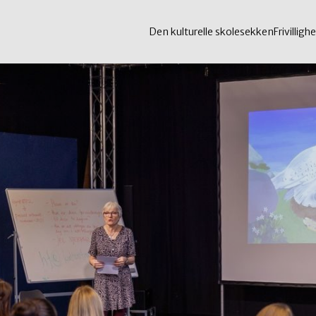
Den kulturelle skolesekken
Frivillighe