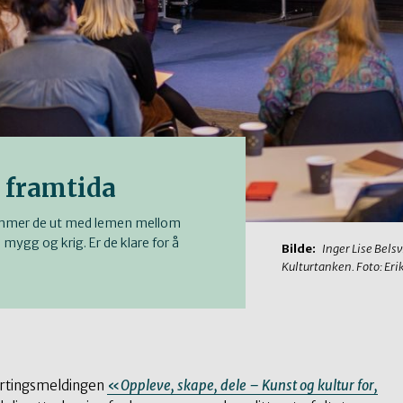
r framtida
r kommer de ut med lemen mellom
mygg og krig. Er de klare for å
Bilde:
Inger Lise Bels
Kulturtanken. Foto: Er
tortingsmeldingen
«
Oppleve, skape, dele – Kunst og kultur for,