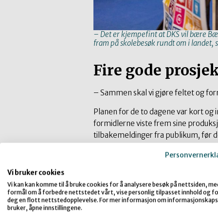
– Det er kjempefint at DKS vil bære Bær
fram på skolebesøk rundt om i landet, 
Fire gode prosjek
– Sammen skal vi gjøre feltet og for
Planen for de to dagene var kort og i
formidlerne viste frem sine produksj
tilbakemeldinger fra publikum, før 
grupper med ressurspersoner og p
Personvernerkl
skulle de utvikle produksjoner som 
forfatternes formidlingspotensiale og
Vi bruker cookies
bærekraftsmålene.
Vi kan kan komme til å bruke cookies for å analysere besøk på nettsiden, me
formål om å forbedre nettstedet vårt, vise personlig tilpasset innhold og for
Det endelige målet er å komme med 
deg en flott nettstedopplevelse. For mer informasjon om informasjonskaps
bruker, åpne innstillingene.
skolesekkens program i skoleåret 2