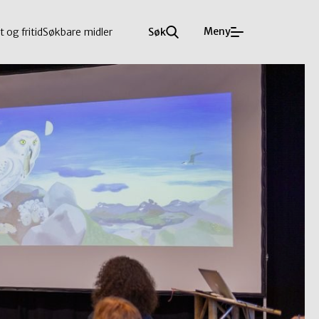
Meny
t og fritid
Søkbare midler
Søk