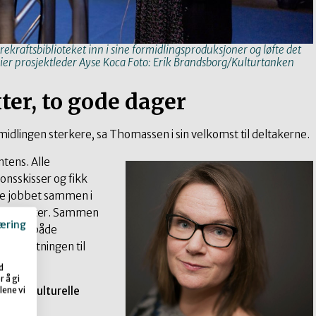
ekraftsbiblioteket inn i sine formidlingsproduksjoner og løfte det
sier prosjektleder Ayse Koca Foto: Erik Brandsborg/Kulturtanken
ter, to gode dager
midlingen sterkere, sa Thomassen i sin velkomst til deltakerne.
ntens. Alle
onsskisser og fikk
de jobbet sammen i
rodusenter. Sammen
æring
styrker både
 tilknytningen til
d
 å gi
i den kulturelle
lene vi
022/23.