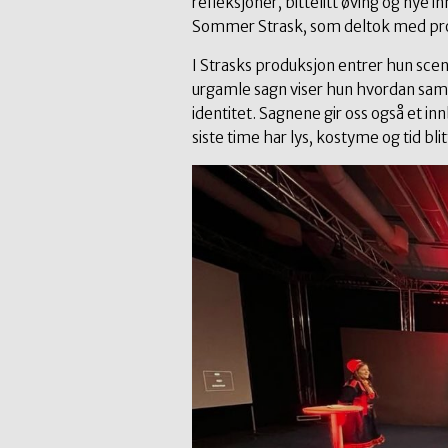
refleksjoner, bittelitt øving og nye in
Sommer Strask, som deltok med pr
I Strasks produksjon entrer hun sce
urgamle sagn viser hun hvordan sam
identitet. Sagnene gir oss også et in
siste time har lys, kostyme og tid bli