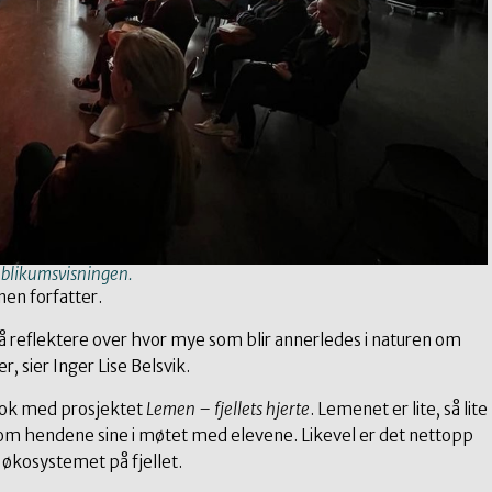
ublikumsvisningen.
nnen forfatter.
til å reflektere over hvor mye som blir annerledes i naturen om
, sier Inger Lise Belsvik.
eltok med prosjektet
Lemen – fjellets hjerte
. Lemenet er lite, så lite
m hendene sine i møtet med elevene. Likevel er det nettopp
økosystemet på fjellet.