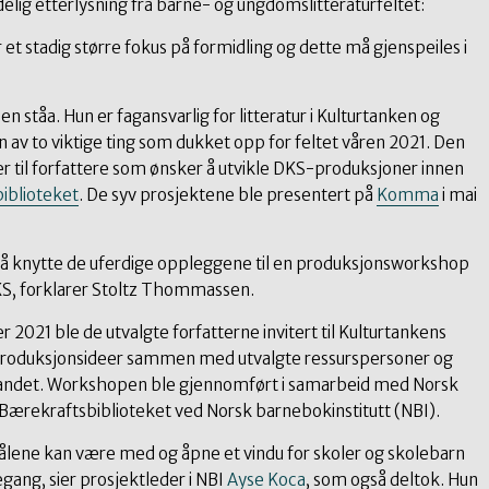
elig etterlysning fra barne- og ungdomslitteraturfeltet:
 et stadig større fokus på formidling og dette må gjenspeiles i
n ståa. Hun er fagansvarlig for litteratur i Kulturtanken og
n av to viktige ting som dukket opp for feltet våren 2021. Den
er til forfattere som ønsker å utvikle DKS-produksjoner innen
iblioteket
. De syv prosjektene ble presentert på
Komma
i mai
 til å knytte de uferdige oppleggene til en produksjonsworkshop
DKS, forklarer Stoltz Thommassen.
r 2021 ble de utvalgte forfatterne invitert til Kulturtankens
e produksjonsideer sammen med utvalgte ressurspersoner og
 landet. Workshopen ble gjennomført i samarbeid med Norsk
Bærekraftsbiblioteket ved Norsk barnebokinstitutt (NBI).
målene kan være med og åpne et vindu for skoler og skolebarn
egang, sier prosjektleder i NBI
Ayse Koca
, som også deltok. Hun