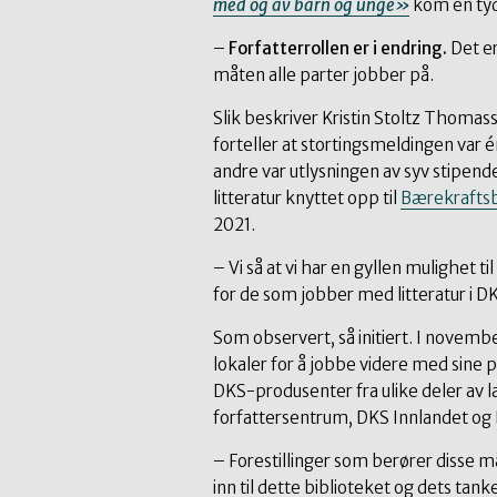
med og av barn og unge»
kom en tyd
–
Forfatterrollen er i endring.
Det er
måten alle parter jobber på.
Slik beskriver Kristin Stoltz Thomasse
forteller at stortingsmeldingen var é
andre var utlysningen av syv stipend
litteratur knyttet opp til
Bærekraftsb
2021.
– Vi så at vi har en gyllen mulighet
for de som jobber med litteratur i 
Som observert, så initiert. I novembe
lokaler for å jobbe videre med sin
DKS-produsenter fra ulike deler av
forfattersentrum, DKS Innlandet og 
– Forestillinger som berører disse 
inn til dette biblioteket og dets tank