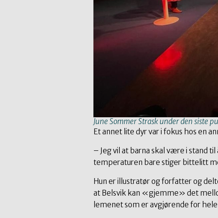
June Sommer Strask under den siste p
Et annet lite dyr var i fokus hos en a
– Jeg vil at barna skal være i stand 
temperaturen bare stiger bittelitt mer
Hun er illustratør og forfatter og d
at Belsvik kan «gjemme» det mello
lemenet som er avgjørende for hele 