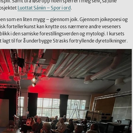
nspill. Samt til å løse opp noen sperrer i meg selv, sa June
osjektet
Luottat Sániin – Spor i ord
.
nen som en liten mygg – gjennom joik. Gjennom joikepoesi og
isk fortellerkunst kan knytte oss nærmere andre veseners
nblikk i den samiske forestillingsverden og mytologi. I kursets
tt lagt til for å underbygge Strasks fortryllende dyretolkninger.