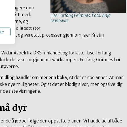
n er viktigere enn
innforstått med.
Lise Forfang Grimnes. Foto: Anja
Ivanowitz
re utøverne, og
ar noe alle satt stor
ge
odt sett og ivaretatt prosessen gjennom, sier Kristin
 Widar Aspeli fra DKS Innlandet og forfatter Lise Forfang
eide deltakerne gjennom workshopen. Forfang Grimnes har
 utøverne.
ormidling handler om mer enn boka
, At det er noe annet. At man
orske nye muligheter. Og at det er blodig alvor, men også veldig
de siste visningene.
må dyr
ende å jobbe ifølge den oppsatte planen. Vi hadde tid til både