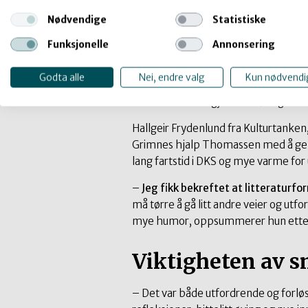
– Fokuset var hele tiden at prosesse
Nødvendige
Statistiske
produktet, og dette var noe alle var 
Funksjonelle
Annonsering
Likevel så vi stor framgang hos de fi
tilbakemeldingene tyder på at dette v
Godta alle
Nei, endre valg
Kun nødvendi
pris på og at de opplevde seg svært g
Thomassen om gjennomføringen.
Hallgeir Frydenlund fra Kulturtanken,
Grimnes hjalp Thomassen med å gel
lang fartstid i DKS og mye varme for
–
Jeg fikk bekreftet at litteraturf
må tørre å gå litt andre veier og utf
mye humor, oppsummerer hun etter 
Viktigheten av s
– Det var både utfordrende og forløs