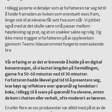
I tillegg justerte vi detaljer som at forfatteren tar seg tid til
å holde framsiden av boken som eventuelt vises fram,
lenge nok til at elevene får sett hva som står. Vi jobbet
også med at det skulle være små pauser mellom
høytlesning og prat, og at en snakker sakte og rolig. Og
ikke minst trygget vi forfatteren på at opplevelsen
gjennom Teams i klasserommet fungerte overraskende
bra.
Vår erfaring er at det er krevende å holde på en digital
konsentrasjon, så vi kuttet lengden på formidlingen,
gjerne fra 50-60 minutter ned til 30 minutter.
Forfatteren hadde likevel god tid til å presentere seg,
lese høyt og reflektere over spørsmål og hendelser i
boka, i tillegg til å svare på spørsmål fra elevene, enten
de kom i chatten eller verbalt, ofte moderert av læreren.
En eller flere av oss produsenter var alltid med på et av de