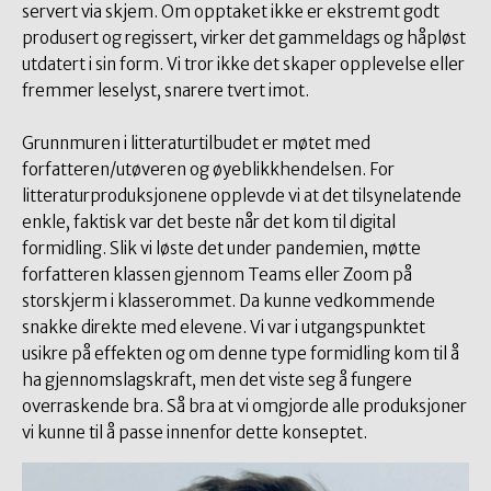
servert via skjem. Om opptaket ikke er ekstremt godt
produsert og regissert, virker det gammeldags og håpløst
utdatert i sin form. Vi tror ikke det skaper opplevelse eller
fremmer leselyst, snarere tvert imot.
Grunnmuren i litteraturtilbudet er møtet med
forfatteren/utøveren og øyeblikkhendelsen. For
litteraturproduksjonene opplevde vi at det tilsynelatende
enkle, faktisk var det beste når det kom til digital
formidling. Slik vi løste det under pandemien, møtte
forfatteren klassen gjennom Teams eller Zoom på
storskjerm i klasserommet. Da kunne vedkommende
snakke direkte med elevene. Vi var i utgangspunktet
usikre på effekten og om denne type formidling kom til å
ha gjennomslagskraft, men det viste seg å fungere
overraskende bra. Så bra at vi omgjorde alle produksjoner
vi kunne til å passe innenfor dette konseptet.