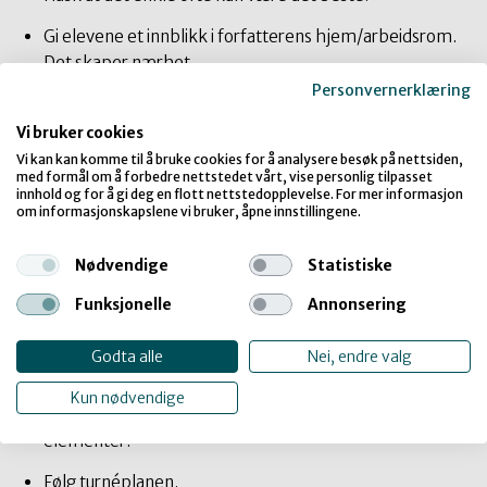
Gi elevene et innblikk i forfatterens hjem/arbeidsrom.
Det skaper nærhet.
Personvernerklæring
Minn forfatteren på å snakke rolig og tydelig.
Vi bruker cookies
La det være små pauser mellom høytlesning og prat.
Vi kan kan komme til å bruke cookies for å analysere besøk på nettsiden,
med formål om å forbedre nettstedet vårt, vise personlig tilpasset
Forfatteren bør bruke tid på å holde framsiden av
innhold og for å gi deg en flott nettstedopplevelse. For mer informasjon
boken (som eventuelt vises fram) lenge nok til at
om informasjonskapslene vi bruker, åpne innstillingene.
elevene ser hva som står.
Nødvendige
Statistiske
Forkort produksjonene - det er krevende å holde på
Funksjonelle
Annonsering
digital konsentrasjon.
Bruk tid på å trygge utøveren på at formidling kan
Godta alle
Nei, endre valg
fungere godt på Teams.
Kun nødvendige
Ha en prøvevisning for å luke bort uønskede
elementer.
Følg turnéplanen.