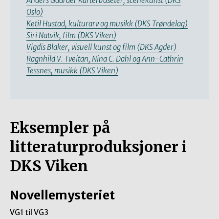
Anders Gaarder Karterudseter, scenekunst (DKS
Oslo)
Ketil Hustad, kulturarv og musikk (DKS Trøndelag)
Siri Natvik, film (DKS Viken)
Vigdis Blaker, visuell kunst og film (DKS Agder)
Ragnhild V. Tveitan, Nina C. Dahl og Ann-Cathrin
Tessnes, musikk (DKS Viken)
Eksempler på
litteraturproduksjoner i
DKS Viken
Novellemysteriet
VG1 til VG3