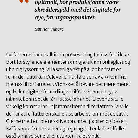
optimalt, bør produksjonen være
skreddersydd med det digitale for
øye, fra utgangspunktet.
Gunnar Vilberg
Forfatterne hadde alltid en prøvevisning for oss for å luke
bort forstyrende elementer som gjenskinn i brilleglass og
uheldig lyssetting. Vi la særlig vekt på å jobbe fram en
form der publikum/elevene fikk følelsen av å «komme
hjem» til forfatteren. Vi ønsket å bevare det nære møtet
og la den digitale formidlingen tilføre en annen type
intimitet enn det du får i klasserommet. Elevene skulle
virkelig komme inn i hjemmesfæren til forfattere. Vi ville
derfor at forfatteren skulle vise arbeidsrommet de satt i.
Gjerne med et rotete skrivebord med papirer og bøker,
kaffekopp, familiebilder og tegninger. I enkelte tilfeller
også omgivelsene eller utsikten fra et vindu.