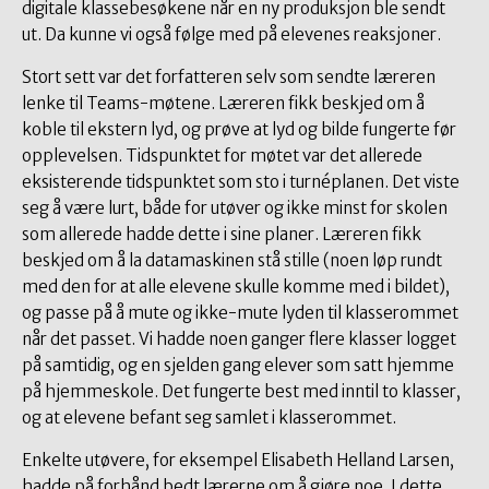
digitale klassebesøkene når en ny produksjon ble sendt
ut. Da kunne vi også følge med på elevenes reaksjoner.
Stort sett var det forfatteren selv som sendte læreren
lenke til Teams-møtene. Læreren fikk beskjed om å
koble til ekstern lyd, og prøve at lyd og bilde fungerte før
opplevelsen. Tidspunktet for møtet var det allerede
eksisterende tidspunktet som sto i turnéplanen. Det viste
seg å være lurt, både for utøver og ikke minst for skolen
som allerede hadde dette i sine planer. Læreren fikk
beskjed om å la datamaskinen stå stille (noen løp rundt
med den for at alle elevene skulle komme med i bildet),
og passe på å mute og ikke-mute lyden til klasserommet
når det passet. Vi hadde noen ganger flere klasser logget
på samtidig, og en sjelden gang elever som satt hjemme
på hjemmeskole. Det fungerte best med inntil to klasser,
og at elevene befant seg samlet i klasserommet.
Enkelte utøvere, for eksempel Elisabeth Helland Larsen,
hadde på forhånd bedt lærerne om å gjøre noe. I dette