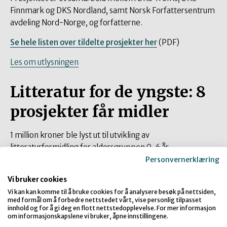
Finnmark og DKS Nordland, samt Norsk Forfattersentrum
avdeling Nord-Norge, og forfatterne.
Se hele listen over tildelte prosjekter her
(
PDF
)
Les om utlysningen
Litteratur for de yngste: 8
prosjekter får midler
1 million kroner ble lyst ut til utvikling av
litteraturformidling for aldersgruppen 0-6 år.
Personvernerklæring
Bak de 8 prosjektene som tildes midler står - foruten
forfattere – blant annet illustratører, fortellerkunstnere,
Vi bruker cookies
forfattere og billedkunstnere. Flere har bred erfaring fra
Vi kan kan komme til å bruke cookies for å analysere besøk på nettsiden,
med formål om å forbedre nettstedet vårt, vise personlig tilpasset
Den kulturelle skolesekken.
innhold og for å gi deg en flott nettstedopplevelse. For mer informasjon
om informasjonskapslene vi bruker, åpne innstillingene.