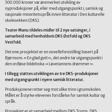
500.000 kroner var øremerket utvikling av
nyproduksjoner på, eller med utgangspunkt i, samisk og
nasjonale minoritetsspråk innen litteratur i Den kulturelle
skolesekken (DKS).
Teater Manu tildeles midler til 2 nye satsinger, i
samarbeid med henholdsvis DKS Østfold og DKS
Vestfold.
Det ene prosjektet er en novelleforestilling basert på
Bjørnsons «En glad gutt», det andre tar utgangspunkt i
den ordløse bildeboka «Løvetannens drømmer».
I tillegg støttes utviklingen av tre DKS-produksjoner
med utgangspunkt i nyere samisk litteratur.
Produksjonene retter seg mot ulike trinn i grunnskolen.
Målet er å styrke elevenes forståelse for samisk kultur og
språk.
Prosjektet er et samarbeid mellom DKS Troms, DKS