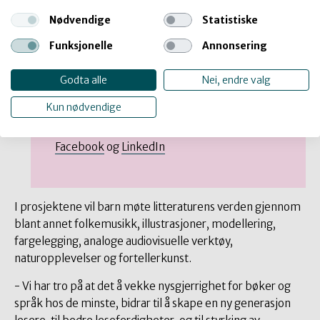
Nødvendige
Statistiske
Neste sjanse kommer høsten 2025!
Funksjonelle
Annonsering
Det kommer en ny utlysning av leselystmidler
for aldersgruppen 0-6 år høsten 2025.
Godta alle
Nei, endre valg
Følg med i våre kanaler for mer info:
Kun nødvendige
Kulturtankens nyhetsbrev
Aktuelt og nyheter
Facebook
og
LinkedIn
I prosjektene vil barn møte litteraturens verden gjennom
blant annet folkemusikk, illustrasjoner, modellering,
fargelegging, analoge audiovisuelle verktøy,
naturopplevelser og fortellerkunst.
- Vi har tro på at det å vekke nysgjerrighet for bøker og
språk hos de minste, bidrar til å skape en ny generasjon