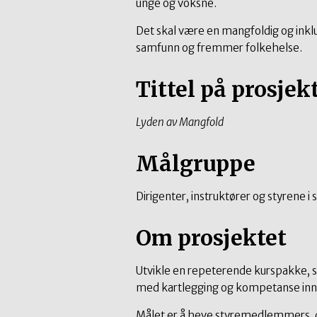
unge og voksne.
Det skal være en mangfoldig og inklu
samfunn og fremmer folkehelse.
Tittel på prosjek
Lyden av Mangfold
Målgruppe
Dirigenter, instruktører og styrene i
Om prosjektet
Utvikle en repeterende kurspakke, s
med kartlegging og kompetanse inne
Målet er å heve styremedlemmers, d