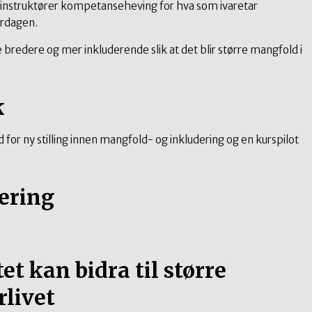
 instruktører kompetanseheving for hva som ivaretar
erdagen.
e bredere og mer inkluderende slik at det blir større mangfold i
k
or ny stilling innen mangfold- og inkludering og en kurspilot
ering
t kan bidra til større
rlivet