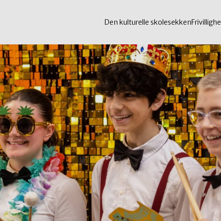
Den kulturelle skolesekken
Frivillighe