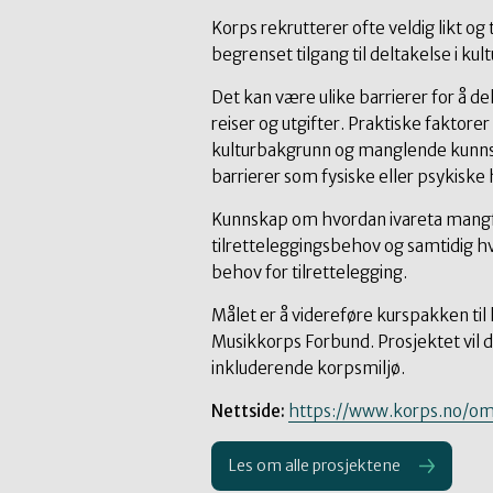
Korps rekrutterer ofte veldig likt og
begrenset tilgang til deltakelse i kult
Det kan være ulike barrierer for å d
reiser og utgifter. Praktiske faktore
kulturbakgrunn og manglende kunnsk
barrierer som fysiske eller psykiske
Kunnskap om hvordan ivareta mangfo
tilretteleggingsbehov og samtidig hv
behov for tilrettelegging.
Målet er å videreføre kurspakken til 
Musikkorps Forbund. Prosjektet vil 
inkluderende korpsmiljø.
Nettside:
https://www.korps.no/o
Les om alle prosjektene