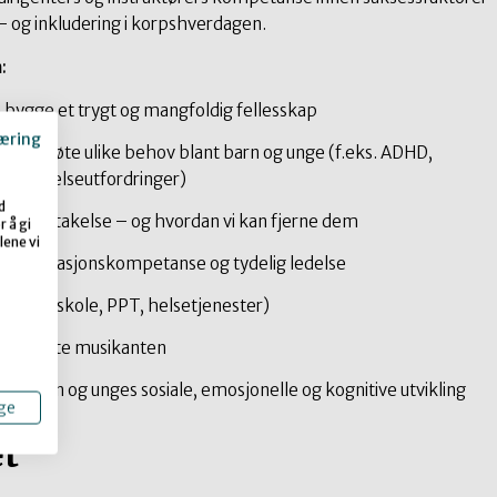
- og inkludering i korpshverdagen.
:
 bygge et trygt og mangfoldig fellesskap
æring
r for å møte ulike behov blant barn og unge (f.eks. ADHD,
kiske helseutfordringer)
d
rer deltakelse – og hvordan vi kan fjerne dem
 å gi
lene vi
åelse, relasjonskompetanse og tydelig ledelse
ystemer
(skole, PPT, helsetjenester)
den enkelte musikanten
e av barn og unges sosiale, emosjonelle og kognitive utvikling
ge
et