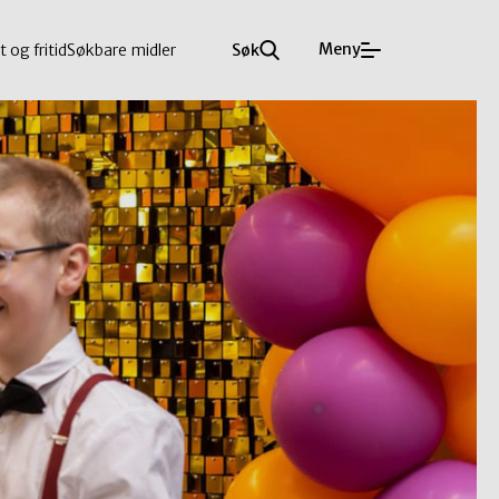
Meny
t og fritid
Søkbare midler
Søk