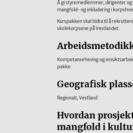
Å gi styremedlemmer, dirigenter og
mangfold- og inkludering i korpshv
Kurspakken skal bidra til å rekrutter
skolekorpsene på Vestlandet.
Arbeidsmetodik
Kompetanseheving og innsiktsarbeid f
pakke.
Geografisk plass
Regionalt, Vestland
Hvordan prosjekte
mangfold i kultu