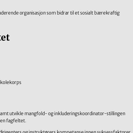
derende organisasjon som bidrar til et sosialt bærekraftig
tet
 skolekorps
amt utvikle mangfold- og inkluderingskoordinator-stillingen
n fagfeltet.
irigenters og instruktørers kompetanse innen suksessfaktorer