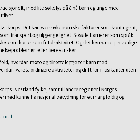
 tradisjonelt, med lite søkelys på å nå barn og unge med
urlivet.
elta i korps. Det kan være økonomiske faktorer som kontingent,
r som transport og tilgjengelighet. Sosiale barrierer som språk,
ap om korps som fritidsaktivitet. Og det kan være personlige
 helseproblemer, eller lærevansker.
ld, hvordan møte og tilrettelegge for barn med
ordan ivareta ordinære aktiviteter og drift for musikanter uten
korps i Vestland fylke, samt til andre regioner i Norges
dermed kunne ha nasjonal betydning for et mangfoldig og
m-nmf