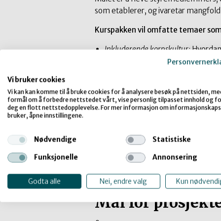
som etablerer, og ivaretar mangfold
Kurspakken vil omfatte temaer som
Inkluderende korpskultur
: Hvordan
Personvernerkl
Tilrettelegging i praksis
: Strategie
autismespekterforstyrrelser, psy
Vi bruker cookies
Vi kan kan komme til å bruke cookies for å analysere besøk på nettsiden, me
Hva står i veien?
Barrierer som hind
formål om å forbedre nettstedet vårt, vise personlig tilpasset innhold og for
deg en flott nettstedopplevelse. For mer informasjon om informasjonskaps
bruker, åpne innstillingene.
Trygg voksen i korpset
: Rolleforst
Samarbeid med foreldre og støttes
Nødvendige
Statistiske
Mestring for alle
: Å se og støtte 
Funksjonelle
Annonsering
Ungdomstid og utvikling
: Forståels
Godta alle
Nei, endre valg
Kun nødvendi
Mål for prosjekt