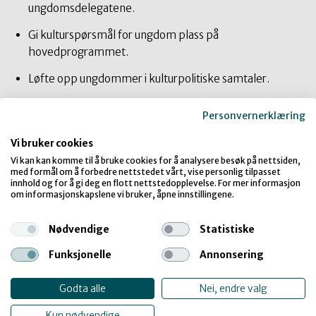
ungdomsdelegatene.
Gi kulturspørsmål for ungdom plass på
hovedprogrammet.
Løfte opp ungdommer i kulturpolitiske samtaler.
Arbeidsmetodikk
Personvernerklæring
Vi bruker cookies
Samarbeid med organisasjoner med erfaring innen
Vi kan kan komme til å bruke cookies for å analysere besøk på nettsiden,
ungdomsarbeid og mangfoldsprosjekter, særlig innen
med formål om å forbedre nettstedet vårt, vise personlig tilpasset
innhold og for å gi deg en flott nettstedopplevelse. For mer informasjon
kulturfeltet, som Det Europeiske Wergelandsenteret,
om informasjonskapslene vi bruker, åpne innstillingene.
NorskPEN og Talent Norge.
Nødvendige
Statistiske
Det legges opp til en inkluderende rekrutteringsprosess
som ivaretar ulike perspektiver, identiteter og
Funksjonelle
Annonsering
bakgrunner. Økonomisk støtte til reise og opphold gjør
det mulig for ungdom fra hele landet å delta, noe som
Godta alle
Nei, endre valg
bidrar til økt representativitet. Det legges til rette for
Kun nødvendige
deltakere med spesielle behov, med fokus på universell