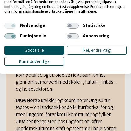
med formål om å forbedre nettstedet vårt, vise personlig tilpasset
landets kommuner, og en interesse- og
innhold og for å gi deg en flott nettstedopplevelse. For mer informasjon
om informasjonskapslene vi bruker, åpne innstillingene.
utviklingsorganisasjon som arbeider for å
fremme kvalitet i opplæringen innen kunst og
Nødvendige
Statistiske
kultur for barn, unge og voksne med
utgangspunkt i de kommunale kulturskolene.
Funksjonelle
Annonsering
Organisasjonen har finansiering blant annet over
Kunnskapsdepartementets budsjett.
Godta alle
Nei, endre valg
Opplæringsloven pålegger alle
kommuner i Norge å ha et kulturskoletilbud.
Kun nødvendige
Kulturskolen skal bidra til å styrke kulturell
kompetanse og utfoldelse i lokalsamfunnet
gjennom samarbeid med skole -, kultur-, fritids-
og helsesektoren.
UKM Norge
utvikler og koordinerer Ung Kultur
Møtes – en landsdekkende kulturfestival for og
med ungdom, forankret i kommuner og fylker.
UKM tenner gnisten hos ungdom og løfter
ungdomskulturens kraft og stemme i hele Norge