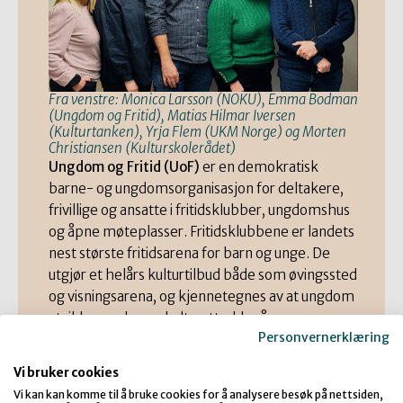
Fra venstre: Monica Larsson (NOKU), Emma Bodman
(Ungdom og Fritid), Matias Hilmar Iversen
(Kulturtanken), Yrja Flem (UKM Norge) og Morten
Christiansen (Kulturskolerådet)
Ungdom og Fritid (UoF)
er en demokratisk
barne- og ungdomsorganisasjon for deltakere,
frivillige og ansatte i fritidsklubber, ungdomshus
og åpne møteplasser. Fritidsklubbene er landets
nest største fritidsarena for barn og unge. De
utgjør et helårs kulturtilbud både som øvingssted
og visningsarena, og kjennetegnes av at ungdom
utvikler og skaper kulturuttrykk på egne
Personvernerklæring
premisser. UoF fordeler fondsmidler fra Kultur-
og likestillingsdepartementet.
Vi bruker cookies
Vi kan kan komme til å bruke cookies for å analysere besøk på nettsiden,
Kulturskolerådet
er en medlemsorganisasjon for