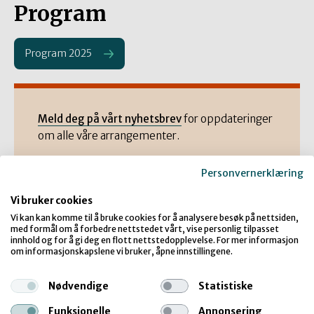
Program
Program 2025
Meld deg på vårt nyhetsbrev
for oppdateringer
om alle våre arrangementer.
Personvernerklæring
Vi bruker cookies
Vi kan kan komme til å bruke cookies for å analysere besøk på nettsiden,
Fakta
med formål om å forbedre nettstedet vårt, vise personlig tilpasset
innhold og for å gi deg en flott nettstedopplevelse. For mer informasjon
om informasjonskapslene vi bruker, åpne innstillingene.
Tid:
tirsdag, 21. oktober 2025
kl.
09:00
Nødvendige
Statistiske
Til:
Funksjonelle
Annonsering
torsdag, 23. oktober 2025
kl.
15:00