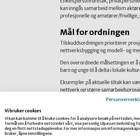
Enkeltpersonforetak, privatpersone
kan inngås samarbeid mellom aktøre
profesjonelle og amatører/frivillige,
Mål for ordningen
Tilskuddsordningen prioriterer prosj
nettverksbygging og modell- og met
Den overordnede målsettingen er å øk
barn og unge til å delta i lokale kultur
Eksempler på aktuelle tiltak kan væ
nettverk og større samarbeidsprosje
være knyttet til
sosioøkonomiske ulikh
Personvernerkl
og/eller kulturell identitet.
Vi bruker cookies
Søknader til denne ordningen bør inn
Vi kan kan komme til å bruke cookies for å analysere besøk på nettsiden, me
formål om å forbedre nettstedet vårt, vise personlig tilpasset innhold og for
søkes støtte til. Dersom målgruppen
deg en flott nettstedopplevelse. For mer informasjon om informasjonskaps
organisasjoner, må det presiseres hvo
bruker, åpne innstillingene.