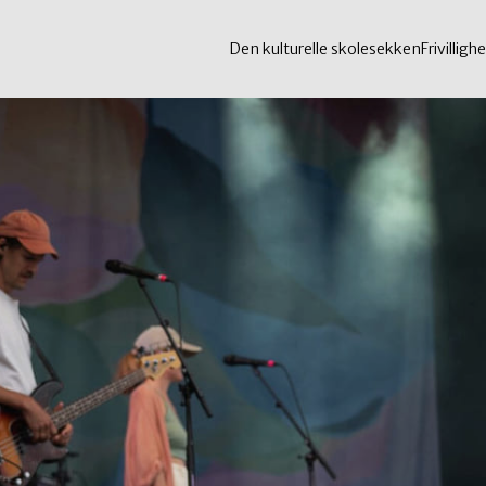
Den kulturelle skolesekken
Frivillighe