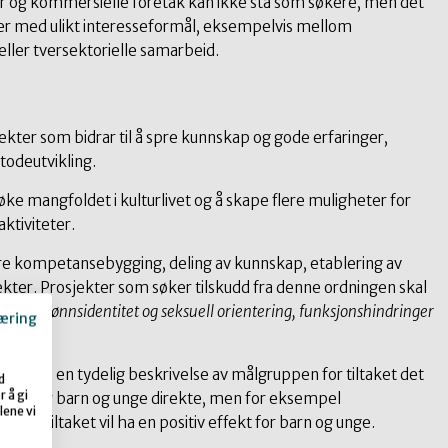
r og kommersielle foretak kan ikke stå som søkere, men det
r med ulikt interesseformål, eksempelvis mellom
 eller tversektorielle samarbeid.
ekter som bidrar til å spre kunnskap og gode erfaringer,
odeutvikling.
e mangfoldet i kulturlivet og å skape flere muligheter for
aktiviteter.
re kompetansebygging, deling av kunnskap, etablering av
kter. Prosjekter som søker tilskudd fra denne ordningen skal
eter, kjønnsidentitet og seksuell orientering, funksjonshindringer
æring
eholde en tydelig beskrivelse av målgruppen for tiltaket det
d
 å gi
 ikke er barn og unge direkte, men for eksempel
lene vi
rdan tiltaket vil ha en positiv effekt for barn og unge.