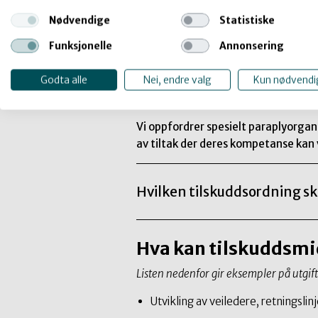
Videre må søknaden inneholde et deta
Nødvendige
Statistiske
bruk av lønnsmidler.
Funksjonelle
Annonsering
Veiledende søknadssum for denne or
Godta alle
Nei, endre valg
Kun nødvendi
Prosjektene som får tilsagn, vil få u
innen 1. mars 2027.
Vi oppfordrer spesielt paraplyorgan
av tiltak der deres kompetanse kan 
Hvilken tilskuddsordning sk
Hva kan tilskuddsmid
Listen nedenfor gir eksempler på utgift
Utvikling av veiledere, retningsli