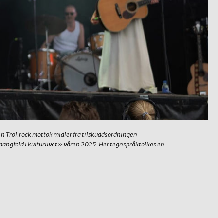
n Trollrock mottok midler fra tilskuddsordningen
mangfold i kulturlivet» våren 2025. Her tegnspråktolkes en