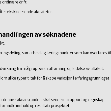
s ordinære drift.
åter ekskluderende aktiviteter.
behandlingen av søknadene
ekt.
aringsdeling, samarbeid og læringspunkter som kan overføres til
virkning fra målgruppene i utforming og ledelse av tiltaket.
om ulike typer tiltak for å skape variasjon i erfaringsgrunnlaget.
er i denne søknadsrunden, skal sende inn rapport og regnskap
formidle innhold og resultat i prosjektet.