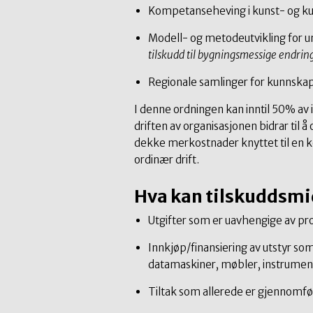
Kompetanseheving i kunst- og ku
Modell- og metodeutvikling for uni
tilskudd til bygningsmessige endrin
Regionale samlinger for kunnskap
I denne ordningen kan inntil 50% av 
driften av organisasjonen bidrar til
dekke merkostnader knyttet til en k
ordinær drift.
Hva kan tilskuddsmid
Utgifter som er uavhengige av pr
Innkjøp/finansiering av utstyr s
datamaskiner, møbler, instrument
Tiltak som allerede er gjennomfø