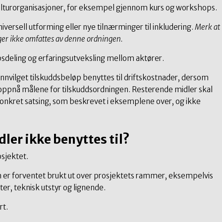
lturorganisasjoner, for eksempel gjennom kurs og workshops.
versell utforming eller nye tilnærminger til inkludering.
Merk at
ger ikke omfattes av denne ordningen.
sdeling og erfaringsutveksling mellom aktører.
innvilget tilskuddsbeløp benyttes til driftskostnader, dersom
 å oppnå målene for tilskuddsordningen. Resterende midler skal
onkret satsing, som beskrevet i eksemplene over, og ikke
ler ikke benyttes til?
osjektet.
om er forventet brukt ut over prosjektets rammer, eksempelvis
er, teknisk utstyr og lignende.
rt.