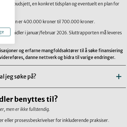
ljert budsjett, en konkret tidsplan og eventuelt en plan for
dningen er 400.000 kroner til 700.000 kroner.
ge
tbetalt midler i januar/februar 2026. Sluttrapporten må leveres
isasjoner og erfarne mangfoldsaktører til å søke finansiering
videreføres, danne nettverk og bidra til varige endringer.
al jeg søke på?
ler benyttes til?
er, men er ikke fullstendig.
njer eller prosessbeskrivelser for inkluderende praksiser.