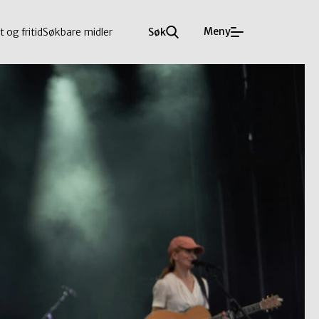
Meny
t og fritid
Søkbare midler
Søk