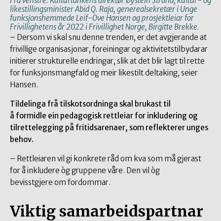
Frå venstre: Kulturtankens direktør Øystein Strand, kultur- og
likestillingsminister Abid Q. Raja, generealsekretær i Unge
funksjonshemmede Leif-Ove Hansen og prosjektleiar for
Frivillighetens år 2022 i Frivillighet Norge, Birgitte Brekke.
– Dersom vi skal snu denne trenden, er det avgjerande at
frivillige organisasjonar, foreiningar og aktivitetstilbydarar
initierer strukturelle endringar, slik at det blir lagt til rette
for funksjonsmangfald og meir likestilt deltaking, seier
Hansen.
Tildelinga frå tilskotsordninga skal brukast til
å formidle ein pedagogisk rettleiar for inkludering og
tilrettelegging på fritidsarenaer, som reflekterer unges
behov.
– Rettleiaren vil gi konkrete råd om kva som må gjerast
for å inkludere òg gruppene våre. Den vil òg
bevisstgjere om fordommar.
Viktig samarbeidspartnar