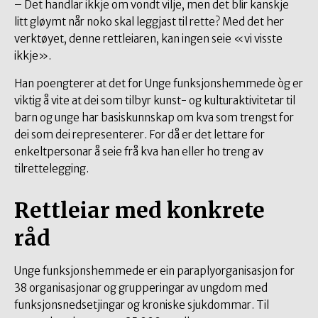
– Det handlar ikkje om vondt vilje, men det blir kanskje
litt gløymt når noko skal leggjast til rette? Med det her
verktøyet, denne rettleiaren, kan ingen seie «vi visste
ikkje».
Han poengterer at det for Unge funksjonshemmede òg er
viktig å vite at dei som tilbyr kunst- og kulturaktivitetar til
barn og unge har basiskunnskap om kva som trengst for
dei som dei representerer. For då er det lettare for
enkeltpersonar å seie frå kva han eller ho treng av
tilrettelegging.
Rettleiar med konkrete
råd
Unge funksjonshemmede er ein paraplyorganisasjon for
38 organisasjonar og grupperingar av ungdom med
funksjonsnedsetjingar og kroniske sjukdommar. Til