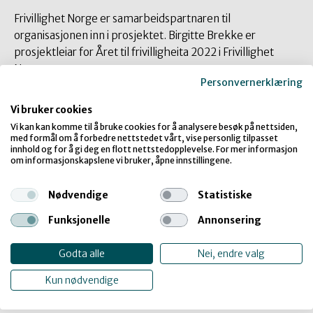
Frivillighet Norge er samarbeidspartnaren til
organisasjonen inn i prosjektet. Birgitte Brekke er
prosjektleiar for Året til frivilligheita 2022 i Frivillighet
Norge.
Personvernerklæring
Vi bruker cookies
Vi kan kan komme til å bruke cookies for å analysere besøk på nettsiden,
med formål om å forbedre nettstedet vårt, vise personlig tilpasset
innhold og for å gi deg en flott nettstedopplevelse. For mer informasjon
om informasjonskapslene vi bruker, åpne innstillingene.
Nødvendige
Statistiske
– Unge funksjonshemmede sitt
Funksjonelle
Annonsering
«Barrierefri fritid-prosjekt og
Frivillligheten sitt år er ein perfekt
match. Vi skal setje varige spor i
Godta alle
Nei, endre valg
mangfaldsarbeidet i frivillig sektor!
seier Birgitte Brekke, prosjektleiar for
Kun nødvendige
Året til frivilligheita 2022 i Frivillighet
Norge.