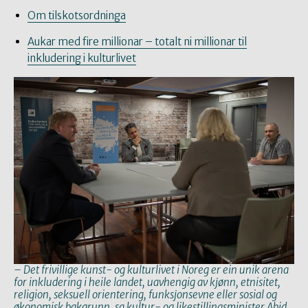
Om tilskotsordninga
Aukar med fire millionar – totalt ni millionar til
inkludering i kulturlivet
– Det frivillige kunst- og kulturlivet i Noreg er ein unik arena
for inkludering i heile landet, uavhengig av kjønn, etnisitet,
religion, seksuell orientering, funksjonsevne eller sosial og
økonomisk bakgrunn, sa kultur- og likestillingsminister Abid