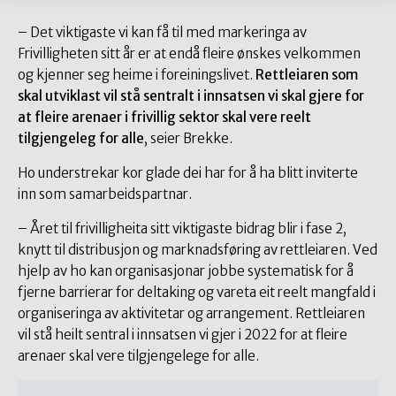
– Det viktigaste vi kan få til med markeringa av
Frivilligheten sitt år er at endå fleire ønskes velkommen
og kjenner seg heime i foreiningslivet.
Rettleiaren som
skal utviklast vil stå sentralt i innsatsen vi skal gjere for
at fleire arenaer i frivillig sektor skal vere reelt
tilgjengeleg for alle
, seier Brekke.
Ho understrekar kor glade dei har for å ha blitt inviterte
inn som samarbeidspartnar.
– Året til frivilligheita sitt viktigaste bidrag blir i fase 2,
knytt til distribusjon og marknadsføring av rettleiaren. Ved
hjelp av ho kan organisasjonar jobbe systematisk for å
fjerne barrierar for deltaking og vareta eit reelt mangfald i
organiseringa av aktivitetar og arrangement. Rettleiaren
vil stå heilt sentral i innsatsen vi gjer i 2022 for at fleire
arenaer skal vere tilgjengelege for alle.