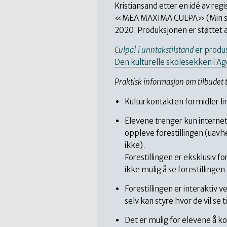
Kristiansand etter en idé av reg
«MEA MAXIMA CULPA» (Min store 
2020. Produksjonen er støttet av
Culpa! i unntakstilstand
er produs
Den kulturelle skolesekken i Ag
Praktisk informasjon om tilbudet t
Kulturkontakten formidler lin
Elevene trenger kun internett
oppleve forestillingen (uav
ikke).
Forestillingen er eksklusiv fo
ikke mulig å se forestillingen
Forestillingen er interaktiv
selv kan styre hvor de vil se t
Det er mulig for elevene å ko