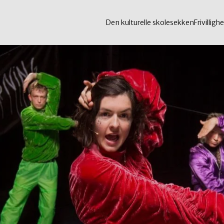
Den kulturelle skolesekken
Frivillighe