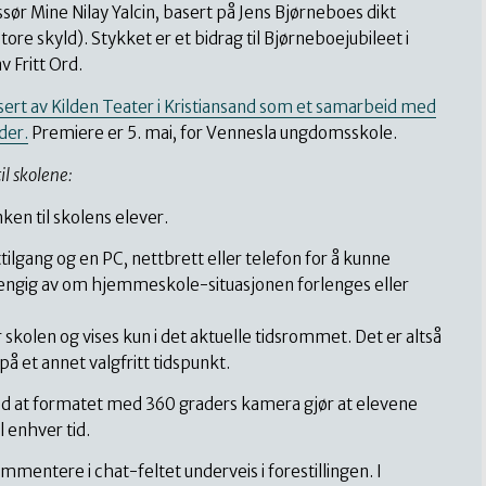
issør Mine Nilay Yalcin, basert på Jens Bjørneboes dikt
skyld). Stykket er et bidrag til Bjørneboejubileet i
 Fritt Ord.
ert av Kilden Teater i Kristiansand som et samarbeid med
der.
Premiere er 5. mai, for Vennesla ungdomsskole.
il skolene:
ken til skolens elever.
ilgang og en PC, nettbrett eller telefon for å kunne
hengig av om hjemmeskole-situasjonen forlenges eller
r skolen og vises kun i det aktuelle tidsrommet. Det er altså
 på et annet valgfritt tidspunkt.
 ved at formatet med 360 graders kamera gjør at elevene
il enhver tid.
mmentere i chat-feltet underveis i forestillingen. I