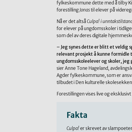
fylkeskommune dette med å tilby Ki
forestilling
Jonas
til elever på videre
Nå er det altså
Culpa! i unntakstilstan
for elever på ungdomsskoler i tidlig
som del av deres digitale hjemmesk
– Jeg synes dette er blitt et veldig
relevant prosjekt å kunne formidle t
ungdomsskoleelever og skoler, jeg
sier Anne Tone Hageland, avdelingsled
Agder fylkeskommune, som er ansvar
tilbudet i Den kulturelle skolesekken 
Forestillingen vises live og eksklusivt
Fakta
Culpa!
er skrevet av slampoete