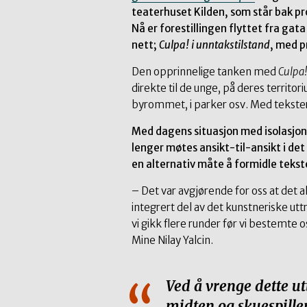
teaterhuset Kilden, som står bak pr
Nå er forestillingen flyttet fra gata
nett;
Culpa! i unntakstilstand
, med p
Den opprinnelige tanken med
Culpa
direkte til de unge, på deres territo
byrommet, i parker osv. Med tekster
Med dagens situasjon med isolasjon 
lenger møtes ansikt-til-ansikt i det 
en alternativ måte å formidle tekst
– Det var avgjørende for oss at det 
integrert del av det kunstneriske utt
vi gikk flere runder før vi bestemte 
Mine Nilay Yalcin.
Ved å vrenge dette u
midten og skuespille