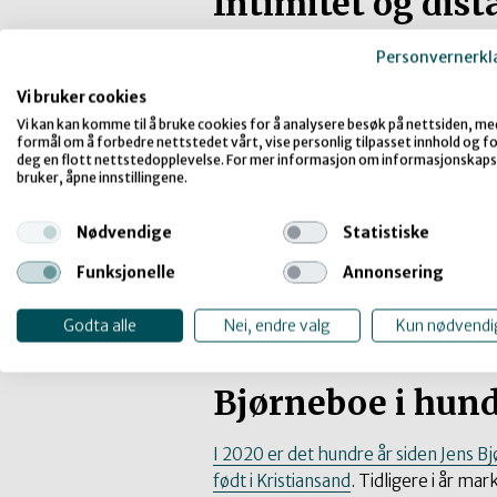
Intimitet og dist
Det er både fordeler og ulemper ved å
Personvernerkl
mister den umiddelbare kontakten
Vi bruker cookies
fysiske tilstedeværelsen i et åpent r
Vi kan kan komme til å bruke cookies for å analysere besøk på nettsiden, me
teatersjef ved Kilden Teater, Valbor
formål om å forbedre nettstedet vårt, vise personlig tilpasset innhold og for
annen intimitet
deg en flott nettstedopplevelse. For mer informasjon om informasjonskaps
bruker, åpne innstillingene.
– Covid-19 skaper en spesiell og mots
invasjon, intimitet og distanse. So
Nødvendige
Statistiske
direkte og «kun» til deg, og at det s
Funksjonelle
Annonsering
illusjon. Det digitale distansere og 
publikummer. Det har en dobbelthet
Godta alle
Nei, endre valg
Kun nødvendi
fungere, sier Frøysnes.
Bjørneboe i hun
I 2020 er det hundre år siden Jens B
født i Kristiansand
. Tidligere i år ma