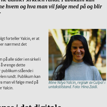
e hvem og hva man vil følge med på og blir
r
gt forteller Yalcin, er at
er nærmest det
å alle sider i en sirkel i
 å vrenge dette
r publikum stående i
elen rundt. Publikum kan
 man vil følge med på
Mine Nilya Yalcin, regisør av Culpa! i
untakstilstand. Foto: Hina Zaidi.
r Yalcin.