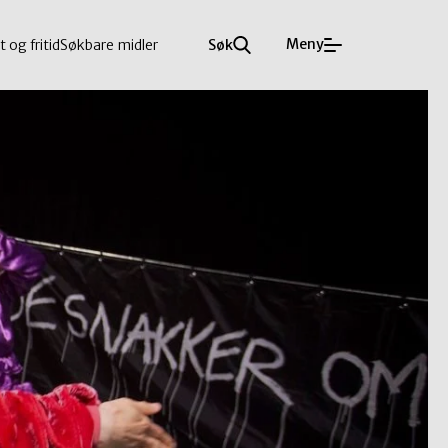
Meny
t og fritid
Søkbare midler
Søk