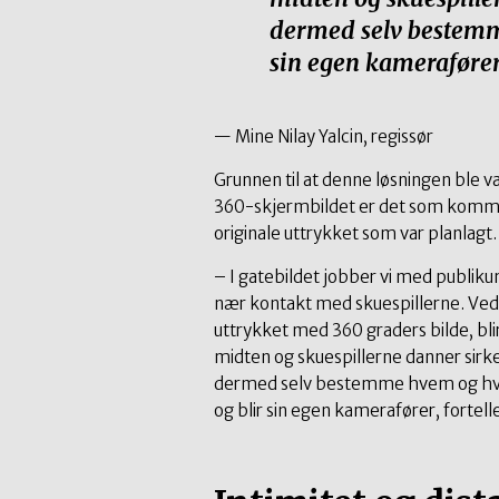
dermed selv bestemm
sin egen kameraføre
— Mine Nilay Yalcin, regissør
Grunnen til at denne løsningen ble val
360-skjermbildet er det som komm
originale uttrykket som var planlagt.
– I gatebildet jobber vi med publikum p
nær kontakt med skuespillerne. Ved
uttrykket med 360 graders bilde, bli
midten og skuespillerne danner sirk
dermed selv bestemme hvem og hva
og blir sin egen kamerafører, fortelle