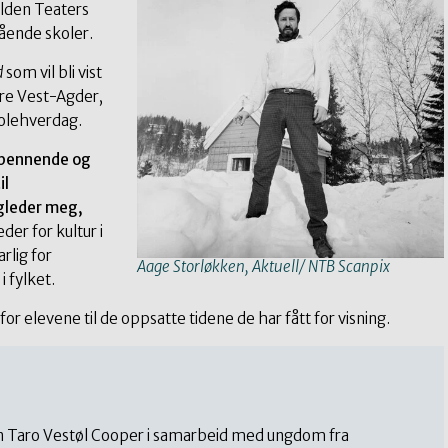
lden Teaters
gående skoler.
d
som vil bli vist
ere Vest-Agder,
olehverdag.
 spennende og
il
 gleder meg,
er for kultur i
lig for
Aage Storløkken, Aktuell/ NTB Scanpix
i fylket.
 for elevene til de oppsatte tidene de har fått for visning.
n Taro Vestøl Cooper i samarbeid med ungdom fra