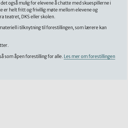
r det også mulig for elevene å chatte med skuespillerne i
 er helt fritt og frivillig møte mellom elevene og
ra teatret, DKS eller skolen.
teriell i tilknytning til forestillingen, som lærere kan
tter.
så som åpen forestilling for alle.
Les mer om forestillingen