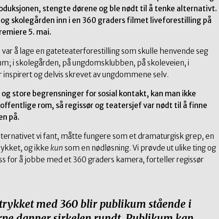
oduksjonen, stengte dørene og ble nødt til å tenke alternativt.
 og skolegården inn i en 360 graders filmet liveforestilling på
remiere 5. mai.
!
var å lage en gateteaterforestilling som skulle henvende seg
rium; i skolegården, på ungdomsklubben, på skoleveien, i
 inspirert og delvis skrevet av ungdommene selv.
og store begrensninger for sosial kontakt, kan man ikke
offentlige rom, så regissør og teatersjef var nødt til å finne
en på.
alternativet vi fant, måtte fungere som et dramaturgisk grep, en
rykket, og ikke
kun
som en nødløsning. Vi prøvde ut ulike ting og
oss for å jobbe med et 360 graders kamera, forteller regissør
ttrykket med 360 blir publikum stående i
rne danner sirkelen rundt. Publikum kan