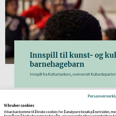
Innspill til kunst- og ku
barnehagebarn
Innspill fra Kulturtanken, oversendt Kulturdepart
Aktuelt og nyheter
Personvernerkl
Vi bruker cookies
Vi kan kan komme til å bruke cookies for å analysere besøk på nettsiden, me