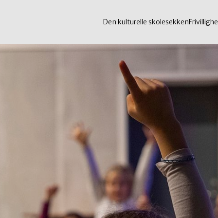
Den kulturelle skolesekken
Frivillighe