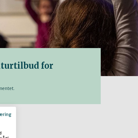
lturtilbud for
ementet.
æring
d