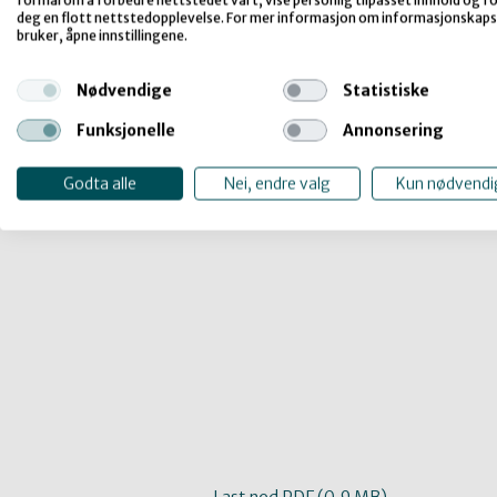
formål om å forbedre nettstedet vårt, vise personlig tilpasset innhold og for
deg en flott nettstedopplevelse. For mer informasjon om informasjonskaps
bruker, åpne innstillingene.
Nødvendige
Statistiske
Funksjonelle
Annonsering
Godta alle
Nei, endre valg
Kun nødvendi