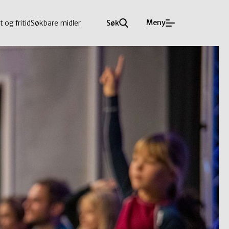
Meny
t og fritid
Søkbare midler
Søk