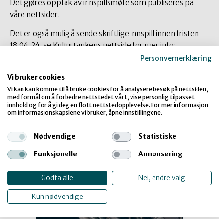
Det gjøres opptak av innspillsmøte som publiseres på
våre nettsider.
Det er også mulig å sende skriftlige innspill innen fristen
18.04.24, se Kulturtankens nettside for mer info:
https://www.kulturtanken.no/aktuelt/2024/innspillsrund
Personvernerklæring
e-om-tilskudd/
Vi bruker cookies
Vi kan kan komme til å bruke cookies for å analysere besøk på nettsiden,
Les mer
med formål om å forbedre nettstedet vårt, vise personlig tilpasset
innhold og for å gi deg en flott nettstedopplevelse. For mer informasjon
om informasjonskapslene vi bruker, åpne innstillingene.
Nødvendige
Statistiske
Funksjonelle
Annonsering
Godta alle
Nei, endre valg
Kun nødvendige