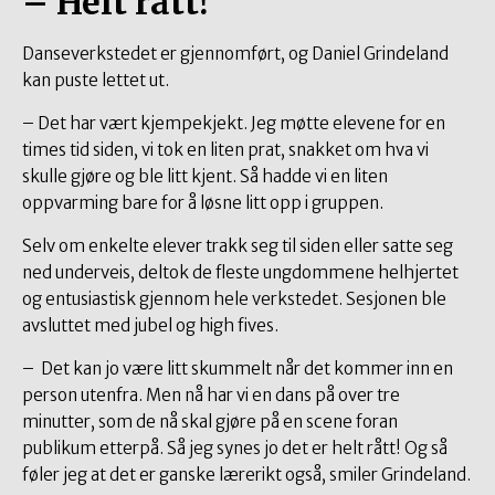
– Helt rått!
Danseverkstedet er gjennomført, og Daniel Grindeland
kan puste lettet ut.
– Det har vært kjempekjekt. Jeg møtte elevene for en
times tid siden, vi tok en liten prat, snakket om hva vi
skulle gjøre og ble litt kjent. Så hadde vi en liten
oppvarming bare for å løsne litt opp i gruppen.
Selv om enkelte elever trakk seg til siden eller satte seg
ned underveis, deltok de fleste ungdommene helhjertet
og entusiastisk gjennom hele verkstedet. Sesjonen ble
avsluttet med jubel og high fives.
– Det kan jo være litt skummelt når det kommer inn en
person utenfra. Men nå har vi en dans på over tre
minutter, som de nå skal gjøre på en scene foran
publikum etterpå. Så jeg synes jo det er helt rått! Og så
føler jeg at det er ganske lærerikt også, smiler Grindeland.