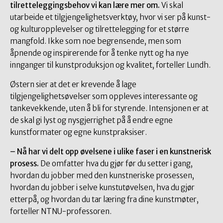
tilretteleggingsbehov vi kan lære mer om.
Vi skal
utarbeide et tilgjengelighetsverktøy, hvor vi ser på kunst-
og kulturopplevelser og tilrettelegging for et større
mangfold. Ikke som noe begrensende, men som
åpnende og inspirerende for å tenke nytt og ha nye
innganger til kunstproduksjon og kvalitet, forteller Lundh.
Østern sier at det er krevende å lage
tilgjengelighetsøvelser som oppleves interessante og
tankevekkende, uten å bli for styrende. Intensjonen er at
de skal gi lyst og nysgjerrighet på å endre egne
kunstformater og egne kunstpraksiser.
– Nå har vi delt opp øvelsene i ulike faser i en kunstnerisk
prosess.
De omfatter hva du gjør før du setter i gang,
hvordan du jobber med den kunstneriske prosessen,
hvordan du jobber i selve kunstutøvelsen, hva du gjør
etterpå, og hvordan du tar læring fra dine kunstmøter,
forteller NTNU-professoren.