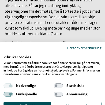
– Jeg ser etter hvordan Daniel jobber i møtet med de
ulike elevene. Så tar jeg med meg inntrykk og
observasjoner fra det møtet, for å fortsette å jobbe med
tilgjengelighetsøvelsene.
De skal stimulere til, kanskje
provosere til, at man endrer og utvikler måten man lager
kunst som skal ut i DKS og møte barn og unge med en stor
bredde av ulikhet, forklarer Østern.
Hun forteller at barn og unge med ulike
Personvernerklæring
funksjonsnedsettelser finnes i alle skoler overalt. Ideelt
sett skal kunstverk og kunstformidling som kommer ut i
Vi bruker cookies
skolen treffe, kommunisere og være interessant for hele
Vi kan kan komme til å bruke cookies for å analysere besøk på nettsiden,
spektrumet av barn og unge.
med formål om å forbedre nettstedet vårt, vise personlig tilpasset
innhold og for å gi deg en flott nettstedopplevelse. For mer informasjon
om informasjonskapslene vi bruker, åpne innstillingene.
Inspirerende
Nødvendige
Statistiske
tilgjengelighetsverktøy
Funksjonelle
Annonsering
I etterkant av Grindelands besøk blir elever, lærere og
utøveren selv intervjuet om opplevelsen av Østern og