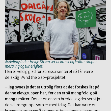
Avdelingsleder Helge Strøm ser at kunst og kultur skaper
mestring og tilhørighet.
Han er veldig glad for at ressursenteret nå får være
delaktig i Mind the Gap-prosjektet.
– Jeg synes jo det er utrolig flott at det forskes litt på
denne elevgruppen her, for den er så mangfoldig på
mange måter.
Det er en enorm bredde, og det ser vi jo i
den dansegruppa som er med i dag. Det kan være en
krevende oppgave å «fange» hele denne elevgruppa,