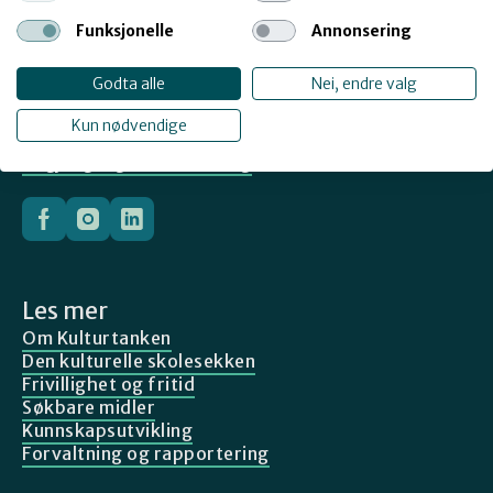
Gullhaug torg 2B
0484 Oslo
Funksjonelle
Annonsering
Org.nr: 974 761 114
Godta alle
Nei, endre valg
Kontakt og fakturainfo
Personvernerklæring
Kun nødvendige
Tilgjengelighetserklæring
Les mer
Om Kulturtanken
Den kulturelle skolesekken
Frivillighet og fritid
Søkbare midler
Kunnskapsutvikling
Forvaltning og rapportering