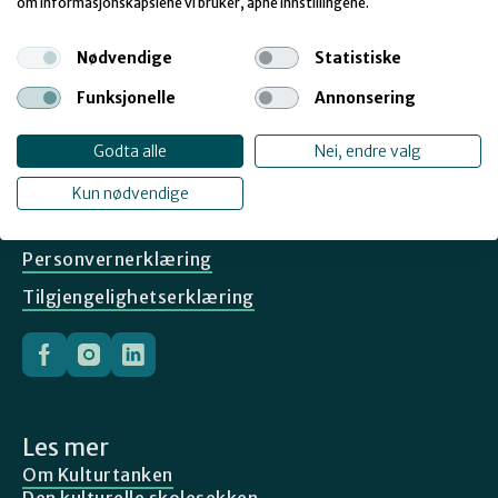
om informasjonskapslene vi bruker, åpne innstillingene.
Nødvendige
Statistiske
Kontakt
Telefon:
(+47) 22 02 59 00
Funksjonelle
Annonsering
E-post:
post@kulturtanken.no
Gullhaug torg 2B
Godta alle
Nei, endre valg
0484 Oslo
Org.nr: 974 761 114
Kun nødvendige
Kontakt og fakturainfo
Personvernerklæring
Tilgjengelighetserklæring
Les mer
Om Kulturtanken