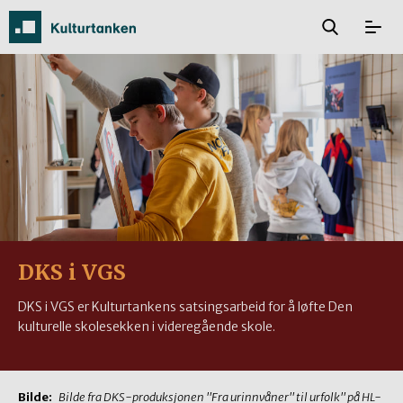
DKS i VGS
DKS i VGS er Kulturtankens satsingsarbeid for å løfte Den
kulturelle skolesekken i videregående skole.
Bilde:
Bilde fra DKS-produksjonen "Fra urinnvåner" til urfolk" på HL-