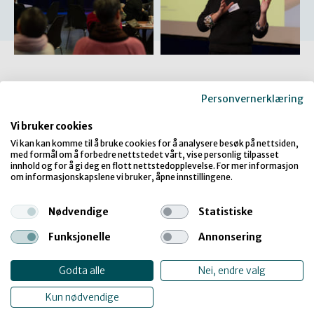
Nettverkssamling 24. mars 2023
Personvernerklæring
Bilder fra arrangementet:
Vi bruker cookies
Vi kan kan komme til å bruke cookies for å analysere besøk på nettsiden,
med formål om å forbedre nettstedet vårt, vise personlig tilpasset
innhold og for å gi deg en flott nettstedopplevelse. For mer informasjon
om informasjonskapslene vi bruker, åpne innstillingene.
Nødvendige
Statistiske
Funksjonelle
Annonsering
Godta alle
Nei, endre valg
Kun nødvendige