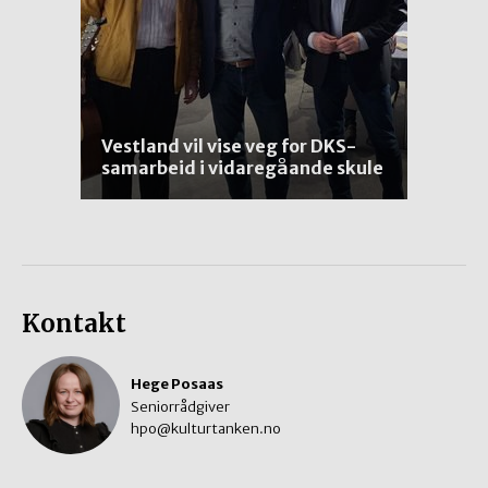
Vestland vil vise veg for DKS-
samarbeid i vidaregåande skule
Kontakt
Hege Posaas
Seniorrådgiver
hpo@kulturtanken.no