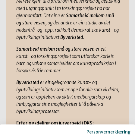
Merete kjem til å prata om medverknad og deltaking
med utgangspunkt i to forskingsprosjekt ho har
gjennomført. Det eine er
Samarbeid mellom små
og store vesen,
og det andre er ein studie av det
nedanfrå-og-opp, radikalt demokratiske kunst- og
byutviklingsinitiativet
Byverksted
.
Samarbeid mellom små og store vesen
er eit
kunst- og forskingsprosjekt som utforskar korleis
barn og vaksne samarbeider om kunstproduksjon i
forsøksvis frie rammer.
Byverksted
er eit sjølvgroande kunst- og
byutviklingsinitiativ som er ope for alle som vil delta,
og som er oppteken av aktivt medborgarskap og
innbyggarar sine moglegheiter til å påverka
byutviklingsprosessar.
Erfaringsdeling om juryarbeid i DKS:
Personvernerklæring
Filmkritikk og juryarbeid i kulturarrangement