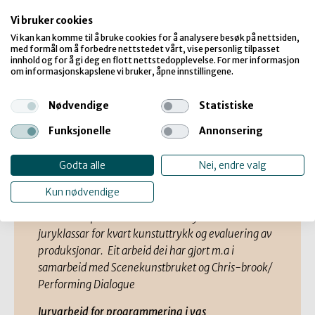
Vi bruker cookies
Øyvind Anda er avdelingsleiar og koordinator i DKS
Vi kan kan komme til å bruke cookies for å analysere besøk på nettsiden,
Trondheim. Øyvind skal presentere arbeidet i
med formål om å forbedre nettstedet vårt, vise personlig tilpasset
kommunen med filmkritikk og juryarbeid.
innhold og for å gi deg en flott nettstedopplevelse. For mer informasjon
om informasjonskapslene vi bruker, åpne innstillingene.
Kommunen har hatt eit lengre samarbeid med
filmfestivalen Kosmorama. No ønskjer dei å
Nødvendige
Statistiske
involvere fleire kulturinstitusjonar i
medverknadsarbeidet.
Funksjonelle
Annonsering
Juryklasser i kunstuttrykka
Godta alle
Nei, endre valg
Kristin Sundelin er koordinator for vgs og har
Kun nødvendige
fagansvar for litteratur i DKS Troms og Finnmark.
Kristin skal presentere arbeidet i fylket med
juryklassar for kvart kunstuttrykk og evaluering av
produksjonar. Eit arbeid dei har gjort m.a i
samarbeid med Scenekunstbruket og Chris-brook/
Performing Dialogue
Juryarbeid for programmering i vgs