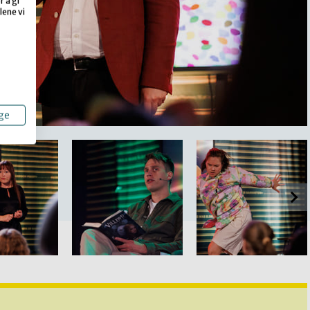
 å gi
lene vi
ge