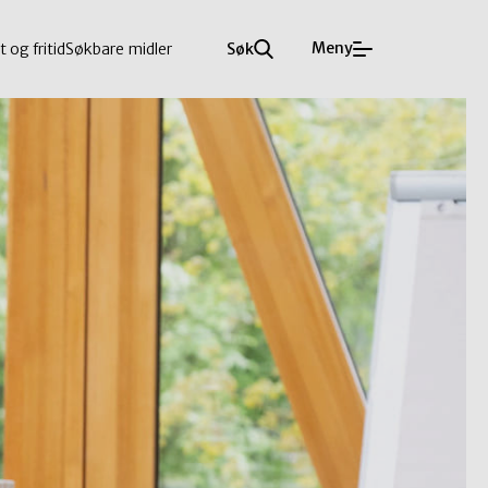
Meny
t og fritid
Søkbare midler
Søk