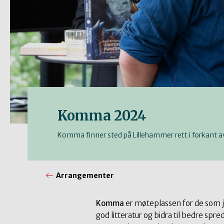
Komma 2024
Komma finner sted på Lillehammer rett i forkant av 
Arrangementer
Komma
er møteplassen for de som j
god litteratur og bidra til bedre sp