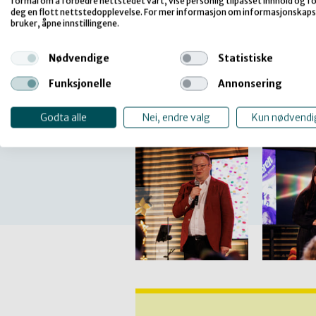
formål om å forbedre nettstedet vårt, vise personlig tilpasset innhold og for
deg en flott nettstedopplevelse. For mer informasjon om informasjonskaps
bruker, åpne innstillingene.
Nødvendige
Statistiske
Funksjonelle
Annonsering
Godta alle
Nei, endre valg
Kun nødvendi