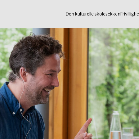
Den kulturelle skolesekken
Frivillighe