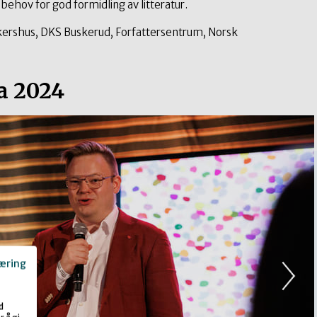
hov for god formidling av litteratur.
kershus, DKS Buskerud, Forfattersentrum, Norsk
a 2024
æring
d