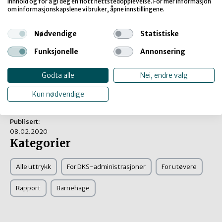
innhold og for å gi deg en flott nettstedopplevelse. For mer informasjon
om informasjonskapslene vi bruker, åpne innstillingene.
Last ned PDF (0,9 MB)
Nødvendige
Statistiske
Funksjonelle
Annonsering
Godta alle
Nei, endre valg
Informasjon
Kun nødvendige
Innspel frå Kulturtanken, sendt over til Kulturdepartementet.
Publisert:
08.02.2020
Kategorier
Alle uttrykk
For DKS-administrasjoner
For utøvere
Rapport
Barnehage