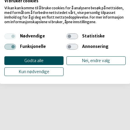
Alle uttrykk
For lærere og kulturkontakter
Veiledning
Vi bruker cookies
Vi kan kan komme til å bruke cookies for å analysere besøk på nettsiden,
med formål om å forbedre nettstedet vårt, vise personlig tilpasset
Den kulturelle skolesekken
innhold og for å gi deg en flott nettstedopplevelse. For mer informasjon
om informasjonskapslene vi bruker, åpne innstillingene.
Nødvendige
Statistiske
Funksjonelle
Annonsering
Godta alle
Nei, endre valg
Kun nødvendige