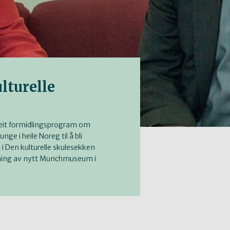
lturelle
eit formidlingsprogram om
ge i heile Noreg til å bli
g i Den kulturelle skulesekken
pning av nytt Munchmuseum i