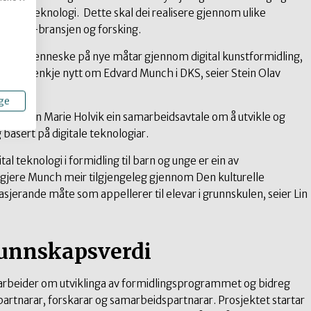
 ny teknologi. Dette skal dei realisere gjennom ulike
r, tech-bransjen og forsking.
 til unge menneske på nye måtar gjennom digital kunstformidling,
 til å tenkje nytt om Edvard Munch i DKS, seier Stein Olav
ge
tanken Lin Marie Holvik ein samarbeidsavtale om å utvikle og
basert på digitale teknologiar.
tal teknologi i formidling til barn og unge er ein av
å gjere Munch meir tilgjengeleg gjennom Den kulturelle
jerande måte som appellerer til elevar i grunnskulen, seier Lin
kunnskapsverdi
beider om utviklinga av formidlingsprogrammet og bidreg
artnarar, forskarar og samarbeidspartnarar. Prosjektet startar