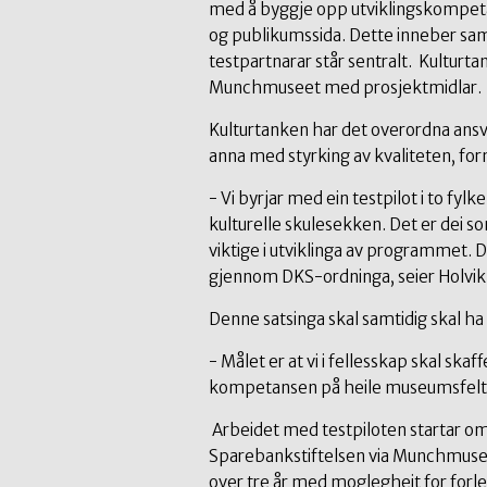
med å byggje opp utviklingskompetan
og publikumssida. Dette inneber sa
testpartnarar står sentralt. Kulturt
Munchmuseet med prosjektmidlar.
Kulturtanken har det overordna ans
anna med styrking av kvaliteten, forn
- Vi byrjar med ein testpilot i to fyl
kulturelle skulesekken. Det er dei so
viktige i utviklinga av programmet. De
gjennom DKS-ordninga, seier Holvik
Denne satsinga skal samtidig skal ha
- Målet er at vi i fellesskap skal ska
kompetansen på heile museumsfelte
Arbeidet med testpiloten startar om
Sparebankstiftelsen via Munchmusee
over tre år med moglegheit for forl