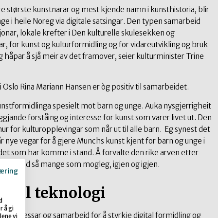
re største kunstnarar og mest kjende namn i kunsthistoria, blir
nge i heile Noreg via digitale satsingar. Den typen samarbeid
onar, lokale krefter i Den kulturelle skulesekken og
ar, for kunst og kulturformidling og for vidareutvikling og bruk
Eg håpar å sjå meir av det framover, seier kulturminister Trine
it i Oslo Rina Mariann Hansen er òg positiv til samarbeidet.
unstformidlinga spesielt mot barn og unge. Auka nysgjerrigheit
eggjande forståing og interesse for kunst som varer livet ut. Den
r for kulturopplevingar som når ut til alle barn. Eg synest det
r nye vegar for å gjere Munchs kunst kjent for barn og unge i
idet som har komme i stand. Å forvalte den rike arven etter
ele ho med så mange som mogleg, igjen og igjen.
æring
gital teknologi
d
 å gi
e prosessar og samarbeid for å styrkje digital formidling og
lene vi