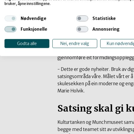
bruker, åpne innstillingene.
skape gode kunstopplevingar gjennom
samarbeid mellom kulturinstitusjona
Nødvendige
Statistiske
- Vi deler eit felles mål om å nå ut
Funksjonelle
Annonsering
og får gjennom dette prosjektet høve
Henrichsen.
Godta alle
Nei, endre valg
Kun nødvendi
No signerer han og direktør i Kultur
gjennomføre eit formidlingsopplegg 
- Dette er gode nyheiter. Bruk av digi
satsingsområda våre. Målet vårt er 
skulesekken på ein moderne og engas
Marie Holvik.
Satsing skal gi 
Kulturtanken og Munchmuseet samar
begge med teamet sitt av utviklingsp