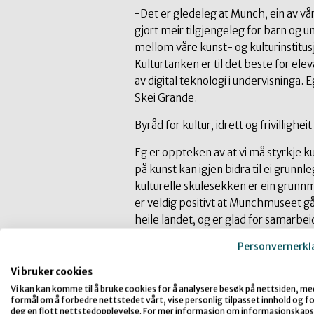
-Det er gledeleg at Munch, ein av vå
gjort meir tilgjengeleg for barn og u
mellom våre kunst- og kulturinstitusj
Kulturtanken er til det beste for elev
av digital teknologi i undervisninga. 
Skei Grande.
Byråd for kultur, idrett og frivillighe
Eg er oppteken av at vi må styrkje k
på kunst kan igjen bidra til ei grunnl
kulturelle skulesekken er ein grunnmu
er veldig positivt at Munchmuseet gå
heile landet, og er glad for samarbe
Munch inneber ei forplikting til å d
Personvernerkl
Formidling og di
Vi bruker cookies
Vi kan kan komme til å bruke cookies for å analysere besøk på nettsiden, me
formål om å forbedre nettstedet vårt, vise personlig tilpasset innhold og for
Munchmuseet har sett i gang ei rekkj
deg en flott nettstedopplevelse. For mer informasjon om informasjonskaps