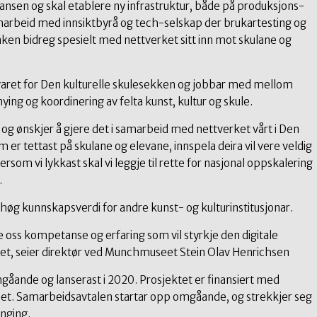
sen og skal etablere ny infrastruktur, både på produksjons-
marbeid med innsiktbyrå og tech-selskap der brukartesting og
anken bidreg spesielt med nettverket sitt inn mot skulane og
varet for Den kulturelle skulesekken og jobbar med mellom
ying og koordinering av felta kunst, kultur og skule.
ke og ønskjer å gjere det i samarbeid med nettverket vårt i Den
m er tettast på skulane og elevane, innspela deira vil vere veldig
rsom vi lykkast skal vi leggje til rette for nasjonal oppskalering
.
 høg kunnskapsverdi for andre kunst- og kulturinstitusjonar.
ffe oss kompetanse og erfaring som vil styrkje den digitale
t, seier direktør ved Munchmuseet Stein Olav Henrichsen
gåande og lanserast i 2020. Prosjektet er finansiert med
t. Samarbeidsavtalen startar opp omgåande, og strekkjer seg
enging.