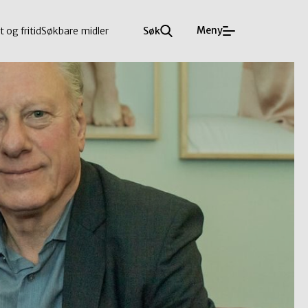
Meny
t og fritid
Søkbare midler
Søk