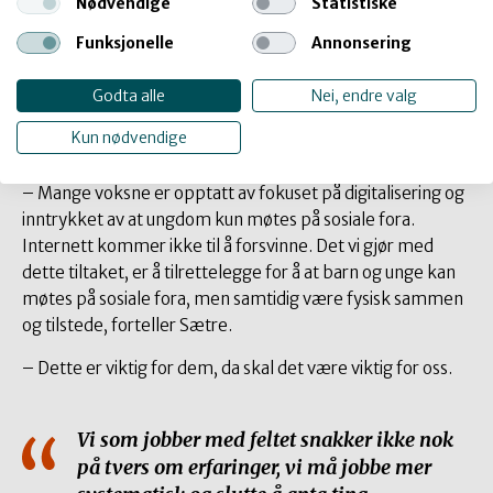
i sentrum, som allerede var definert/utpekt som en arena
Nødvendige
Statistiske
for barn og unge.
Funksjonelle
Annonsering
Tiltaket har medført en klar tilstrømming til plassen. Nå
Godta alle
Nei, endre valg
jobber kulturenheten med samarbeidspartnere med å
finne ut av hvordan mange ungdommer samlet på ett
Kun nødvendige
sted kan videreutvikles til noe konstruktivt.
– Mange voksne er opptatt av fokuset på digitalisering og
inntrykket av at ungdom kun møtes på sosiale fora.
Internett kommer ikke til å forsvinne. Det vi gjør med
dette tiltaket, er å tilrettelegge for å at barn og unge kan
møtes på sosiale fora, men samtidig være fysisk sammen
og tilstede, forteller Sætre.
– Dette er viktig for dem, da skal det være viktig for oss.
Vi som jobber med feltet snakker ikke nok
på tvers om erfaringer, vi må jobbe mer