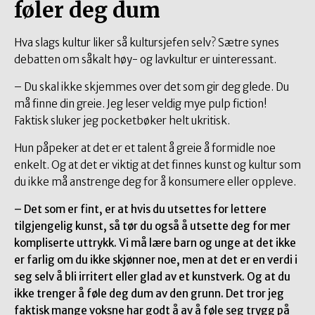
føler deg dum
Hva slags kultur liker så kultursjefen selv? Sætre synes
debatten om såkalt høy- og lavkultur er uinteressant.
– Du skal ikke skjemmes over det som gir deg glede. Du
må finne din greie. Jeg leser veldig mye pulp fiction!
Faktisk sluker jeg pocketbøker helt ukritisk.
Hun påpeker at det er et talent å greie å formidle noe
enkelt. Og at det er viktig at det finnes kunst og kultur som
du ikke må anstrenge deg for å konsumere eller oppleve.
– Det som er fint, er at hvis du utsettes for lettere
tilgjengelig kunst, så tør du også å utsette deg for mer
kompliserte uttrykk. Vi må lære barn og unge at det ikke
er farlig om du ikke skjønner noe, men at det er en verdi i
seg selv å bli irritert eller glad av et kunstverk. Og at du
ikke trenger å føle deg dum av den grunn. Det tror jeg
faktisk mange voksne har godt å av å føle seg trygg på