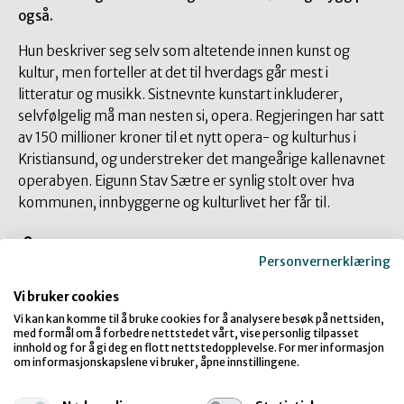
også.
Hun beskriver seg selv som altetende innen kunst og
kultur, men forteller at det til hverdags går mest i
litteratur og musikk. Sistnevnte kunstart inkluderer,
selvfølgelig må man nesten si, opera. Regjeringen har satt
av 150 millioner kroner til et nytt opera- og kulturhus i
Kristiansund, og understreker det mangeårige kallenavnet
operabyen. Eigunn Stav Sætre er synlig stolt over hva
kommunen, innbyggerne og kulturlivet her får til.
Å være ung i Kristiansund
Personvernerklæring
Vi bruker cookies
Da kommunen spurte Kristiansunds ungdom hva de mest
av alt ønsket seg for å kunne ta bruk byrommene, var
Vi kan kan komme til å bruke cookies for å analysere besøk på nettsiden,
med formål om å forbedre nettstedet vårt, vise personlig tilpasset
svaret enstemmig: gratis Wifi og lademuligheter. Som
innhold og for å gi deg en flott nettstedopplevelse. For mer informasjon
sagt, så gjort: hele byen skal etter hvert få gratis internett.
om informasjonskapslene vi bruker, åpne innstillingene.
Sætre og kollegaene har allerede klargjort Carolines plass