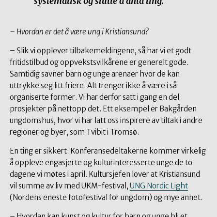
systematisk og slutte å anta ting.
– Hvordan er det å være ung i Kristiansund?
– Slik vi opplever tilbakemeldingene, så har vi et godt
fritidstilbud og oppvekstsvilkårene er generelt gode.
Samtidig savner barn og unge arenaer hvor de kan
uttrykke seg litt friere. Alt trenger ikke å være i så
organiserte former. Vi har derfor satt i gang en del
prosjekter på nettopp det. Ett eksempel er Bakgården
ungdomshus, hvor vi har latt oss inspirere av tiltak i andre
regioner og byer, som Tvibit i Tromsø.
En ting er sikkert: Konferansedeltakerne kommer virkelig
å oppleve engasjerte og kulturinteresserte unge de to
dagene vi møtes i april. Kultursjefen lover at Kristiansund
vil summe av liv med UKM-festival,
UNG Nordic Light
(Nordens eneste fotofestival for ungdom) og mye annet.
– Hvordan kan kunst og kultur for barn og unge bli et