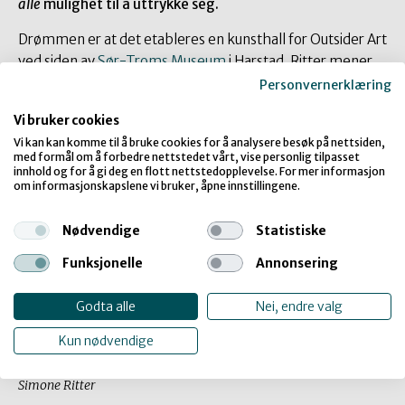
alle
mulighet til å uttrykke seg.
Drømmen er at det etableres en kunsthall for Outsider Art
ved siden av
Sør-Troms Museum
i Harstad. Ritter mener
det også er på tide å legge til rette for kunstneriske
Personvernerklæring
verksteder rundt om i landet.
Vi bruker cookies
– Det å tilrettelegge handler også om å skape
Vi kan kan komme til å bruke cookies for å analysere besøk på nettsiden,
med formål om å forbedre nettstedet vårt, vise personlig tilpasset
kunstneriske arbeidsplasser og muligheter. Å være
innhold og for å gi deg en flott nettstedopplevelse. For mer informasjon
kunstner innebærer å holde utstillinger og vise fram sine
om informasjonskapslene vi bruker, åpne innstillingene.
verk. Internasjonalt finnes det store atelier som nettopp
tilbyr kunstneriske arbeidsplasser og promoterer outsider
Nødvendige
Statistiske
art. Det ønsker vi oss også her i Norge.
Funksjonelle
Annonsering
Godta alle
Nei, endre valg
Kunst er skapt for å formidle hva det betyr å
Kun nødvendige
tilrettelegge og å inkludere.
Simone Ritter