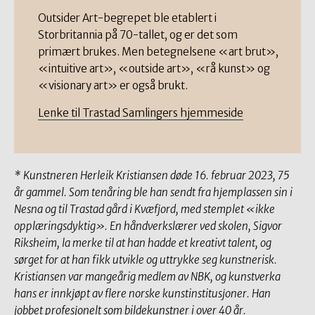
Outsider Art-begrepet ble etablert i
Storbritannia på 70-tallet, og er det som
primært brukes. Men betegnelsene «art brut»,
«intuitive art», «outside art», «rå kunst» og
«visionary art» er også brukt.
Lenke til Trastad Samlingers hjemmeside
* Kunstneren Herleik Kristiansen døde 16. februar 2023, 75
år gammel. Som tenåring ble han sendt fra hjemplassen sin i
Nesna og til Trastad gård i Kvæfjord, med stemplet «ikke
opplæringsdyktig». En håndverkslærer ved skolen, Sigvor
Riksheim, la merke til at han hadde et kreativt talent, og
sørget for at han fikk utvikle og uttrykke seg kunstnerisk.
Kristiansen var mangeårig medlem av NBK, og kunstverka
hans er innkjøpt av flere norske kunstinstitusjoner. Han
jobbet profesjonelt som bildekunstner i over 40 år.