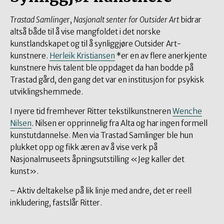
Trastad Samlinge
r,
Nasjonalt senter for Outsider Art
bidrar
altså både til å vise mangfoldet i det norske
kunstlandskapet og til å synliggjøre Outsider Art-
kunstnere.
Herleik Kristiansen
*er en av flere anerkjente
kunstnere hvis talent ble oppdaget da han bodde på
Trastad gård, den gang det var en institusjon for psykisk
utviklingshemmede.
I nyere tid fremhever Ritter tekstilkunstneren
Wenche
Nilsen
. Nilsen er opprinnelig fra Alta og har ingen formell
kunstutdannelse. Men via Trastad Samlinger ble hun
plukket opp og fikk æren av å vise verk på
Nasjonalmuseets åpningsutstilling «Jeg kaller det
kunst».
– Aktiv deltakelse på lik linje med andre, det er reell
inkludering, fastslår Ritter.