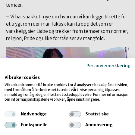
temaer.
– Vi har snakket mye om hvordan vi kan legge til rette for
et trygt rom der man faktisk kan ta opp det som er
vanskelig, sier Liabø og trekker fram temaer som normer,
religion, Pride og ulike forståelser av mangfold.
Personvernerklæring
Vi bruker cookies
Vi kan kan komme til å bruke cookies for å analysere besøk på nettsiden,
med formål om å forbedre nettstedet vårt, vise personlig tilpasset
innhold og for å gi deg en flott nettstedopplevelse. For mer informasjon
om informasjonskapslene vi bruker, åpne innstillingene.
Nødvendige
Statistiske
Funksjonelle
Annonsering
Stifinner Joel Lumba. Foto: Court Ropp