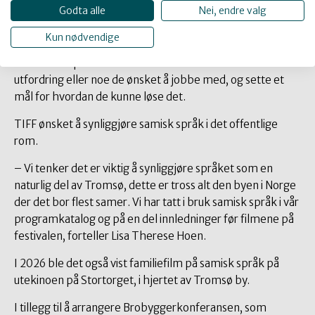
Godta alle
Nei, endre valg
Fra innsikt til handling
Kun nødvendige
Samarbeidspartnerne skulle identifisere en konkret
utfordring eller noe de ønsket å jobbe med, og sette et
mål for hvordan de kunne løse det.
TIFF ønsket å synliggjøre samisk språk i det offentlige
rom.
– Vi tenker det er viktig å synliggjøre språket som en
naturlig del av Tromsø, dette er tross alt den byen i Norge
der det bor flest samer. Vi har tatt i bruk samisk språk i vår
programkatalog og på en del innledninger før filmene på
festivalen, forteller Lisa Therese Hoen.
I 2026 ble det også vist familiefilm på samisk språk på
utekinoen på Stortorget, i hjertet av Tromsø by.
I tillegg til å arrangere Brobyggerkonferansen, som