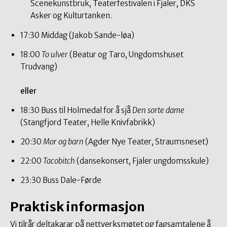
Scenekunstbruk, Teaterfestivalen i Fjaler, DKS
Asker og Kulturtanken.
17:30 Middag (Jakob Sande-løa)
18:00
To ulver
(Beatur og Taro, Ungdomshuset
Trudvang)
eller
18:30 Buss til Holmedal for å sjå
Den sorte dame
(Stangfjord Teater, Helle Knivfabrikk)
20:30
Mor og barn
(Agder Nye Teater, Straumsneset)
22:00
Tacobitch
(dansekonsert, Fjaler ungdomsskule)
23:30 Buss Dale-Førde
Praktisk informasjon
Vi tilrår deltakarar på nettverksmøtet og fagsamtalene å