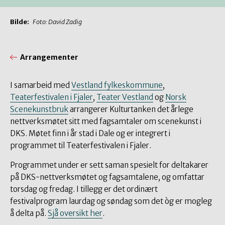
Bilde:
Foto: David Zadig
Arrangementer
I samarbeid med
Vestland fylkeskommune
,
Teaterfestivalen i Fjaler
,
Teater Vestland
og
Norsk
Scenekunstbruk
arrangerer Kulturtanken det årlege
nettverksmøtet sitt med fagsamtaler om scenekunst i
DKS. Møtet finn i år stad i Dale og er integrert i
programmet til Teaterfestivalen i Fjaler.
Programmet under er sett saman spesielt for deltakarer
på DKS-nettverksmøtet og fagsamtalene, og omfattar
torsdag og fredag. I tillegg er det ordinært
festivalprogram laurdag og søndag som det òg er mogleg
å delta på.
Sjå oversikt her
.