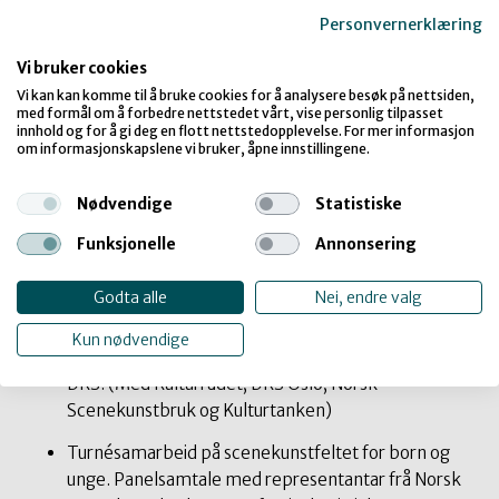
eller
Personvernerklæring
13:00
To ulver
(Beatur og Taro, Ungdomshuset
Vi bruker cookies
Trudvang)
Vi kan kan komme til å bruke cookies for å analysere besøk på nettsiden,
med formål om å forbedre nettstedet vårt, vise personlig tilpasset
14:00 Lunsj (Jakob Sande-løa)
innhold og for å gi deg en flott nettstedopplevelse. For mer informasjon
om informasjonskapslene vi bruker, åpne innstillingene.
15:00 Nettverksmøte og fagsamtaler om scenekunst i
DKS (Kommunestyresalen)
Nødvendige
Statistiske
Radio Fjaler: Om Norsk Scenekunstbruk sitt prosjekt
Funksjonelle
Annonsering
Unge Stemmer og samarbeidet mellom KHiO og
Fjaler ungdomsskule. Leia av scenekunstkritikar og
Godta alle
Nei, endre valg
dramaturg Mariken Lauvstad.
Kun nødvendige
Om nyproduksjon og tilgang til produksjonsmiddel i
DKS. (Med Kulturrådet, DKS Oslo, Norsk
Scenekunstbruk og Kulturtanken)
Turnésamarbeid på scenekunstfeltet for born og
unge. Panelsamtale med representantar frå Norsk