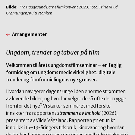
Bilde:
Fra Haugesund Barnefilmkonvent 2023. Foto: Trine Ruud
Grønningen/Kulturtanken
Arrangementer
Ungdom, trender og tabuer på film
Velkommen til årets ungdomsfilmseminar – en faglig
formiddag om ungdoms medievirkelighet, digitale
trender og filmformidlingens nye grenser.
Hvordan navigerer dagens unge i den enorme strømmen
av levende bilder, og hvorfor velger de så ofte det trygge
fremfor det nye? Vi starter seminaret med ferske
innsikter fra rapporten
I strømmen av innhold
(2026),
presentert av Vilde Vågsland. Rapporten gir et unikt
innblikk i 15–19-åringers tidsbruk, kinovaner og hvordan
de bruker filmer og serier som emosjonell selvregulering i