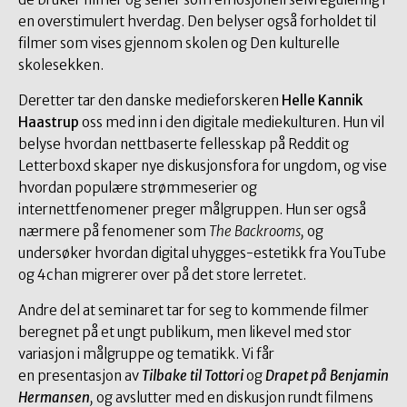
en overstimulert hverdag. Den belyser også forholdet til
filmer som vises gjennom skolen og Den kulturelle
skolesekken.
Deretter tar den danske medieforskeren
Helle Kannik
Haastrup
oss med inn i den digitale mediekulturen. Hun vil
belyse hvordan nettbaserte fellesskap på Reddit og
Letterboxd skaper nye diskusjonsfora for ungdom, og vise
hvordan populære strømmeserier og
internettfenomener preger målgruppen. Hun ser også
nærmere på fenomener som
The Backrooms,
og
undersøker hvordan digital uhygges-estetikk fra YouTube
og 4chan migrerer over på det store lerretet.
Andre del at seminaret tar for seg to kommende filmer
beregnet på et ungt publikum, men likevel med stor
variasjon i målgruppe og tematikk. Vi får
en presentasjon av
Tilbake til Tottori
og
Drapet på Benjamin
Hermansen
,
og avslutter med en diskusjon rundt filmens