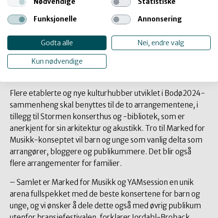
Nødvendige
Statistiske
Visningsarenaen for visuell kunst i DKS legges
i år til Bodø, som en del av Bodø Biennale.
Funksjonelle
Annonsering
Arrangementet skjer 4.-6. september.
Godta alle
Nei, endre valg
Mer info om Øyepå 2024
Kun nødvendige
Flere etablerte og nye kulturhubber utviklet i Bodø2024-
sammenheng skal benyttes til de to arrangementene, i
tillegg til Stormen konserthus og -bibliotek, som er
anerkjent for sin arkitektur og akustikk. Tro til Marked for
Musikk-konseptet vil barn og unge som vanlig delta som
arrangører, bloggere og publikummere. Det blir også
flere arrangementer for familier.
– Samlet er Marked for Musikk og YAMsession en unik
arena fullspekket med de beste konsertene for barn og
unge, og vi ønsker å dele dette også med øvrig publikum
utenfor bransjefestivalen, forklarer Jordahl-Broback.