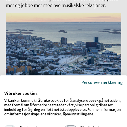
mer og jobbe mer med nye musikalske relasjoner.
Personvernerklæring
Oversiktsbilde av Bodø sentrum. Foto: Thor Wiggo
Vi bruker cookies
Skille/Nordland Fylkeskommune
Vi kan kan komme til å bruke cookies for å analysere besøk på nettsiden,
med formål om å forbedre nettstedet vårt, vise personlig tilpasset
innhold og for å gi deg en flott nettstedopplevelse. For mer informasjon
om informasjonskapslene vi bruker, åpne innstillingene.
Øyepå arrangeres i Bodø