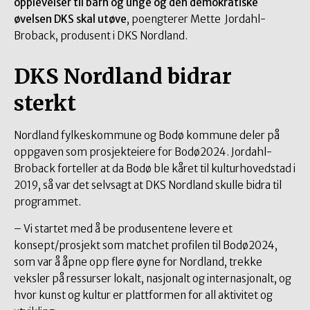
opplevelser til barn og unge og den demokratiske
øvelsen DKS skal utøve
, poengterer Mette Jordahl-
Broback, produsent i DKS Nordland.
DKS Nordland bidrar
sterkt
Nordland fylkeskommune og Bodø kommune deler på
oppgaven som prosjekteiere for Bodø2024. Jordahl-
Broback forteller at da Bodø ble kåret til kulturhovedstad i
2019, så var det selvsagt at DKS Nordland skulle bidra
til
programmet.
– Vi startet med å be produsentene levere et
konsept/prosjekt som matchet profilen til Bodø2024,
som var å åpne opp flere øyne for Nordland, trekke
veksler på ressurser lokalt, nasjonalt og internasjonalt, og
hvor kunst og kultur er plattformen for all aktivitet og