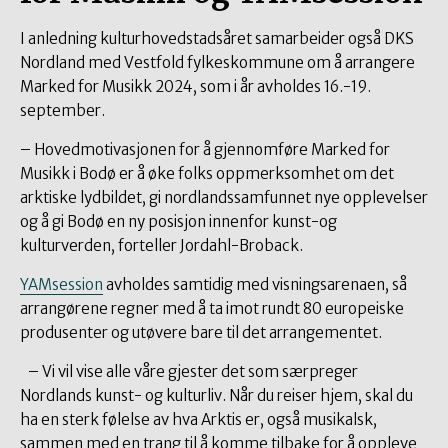
I anledning kulturhovedstadsåret samarbeider også DKS
Nordland med Vestfold fylkeskommune om å arrangere
Marked for Musikk 2024, som i år avholdes 16.-19.
september.
– Hovedmotivasjonen for å gjennomføre Marked for
Musikk i Bodø er å øke folks oppmerksomhet om det
arktiske lydbildet, gi nordlandssamfunnet nye opplevelser
og å gi Bodø en ny posisjon innenfor kunst-og
kulturverden
,
forteller Jordahl-Broback.
YAMsession
avholdes samtidig med visningsarenaen, så
arrangørene regner med å ta imot rundt 80 europeiske
produsenter og utøvere bare til det arrangementet.
– Vi vil vise alle våre gjester det som særpreger
Nordlands kunst- og kulturliv. Når du reiser hjem, skal du
ha en sterk følelse av hva Arktis er, også musikalsk,
sammen med en trang til å komme tilbake for å oppleve