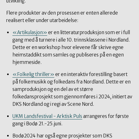
utvikling.
Flere produkter av den prosessen er enten allerede
realisert eller under utarbeidelse:
«Artikulasjon»
er en litteraturproduksjon som er i full
gang med å turnere i alle 10. trinnsklassene i Nordland.
Dette er en workshop hvor elevene får skrive egne
heimstaddikt som samles og publiseres på en egen
hjemmeside.
«Folkelig thriller»
er en interaktiv forestilling basert
på folkemusikk og folkedans fra Nordland. Dette er en
samproduksjon og en del av et større
folkedansprosjekt som gjennomføres i 2024, initiert av
DKS Nordland og i regi av Scene Nord.
UKM Landsfestival - Arktisk Puls
arrangeres for første
gang i Bodø 21.-25.juni.
Bodø2024 har også egne prosjekter som DKS