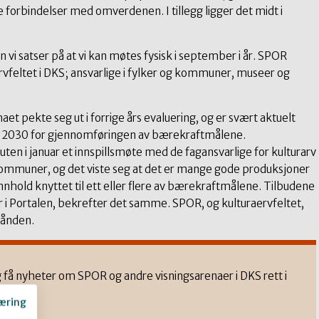
forbindelser med omverdenen. I tillegg ligger det midt i
n vi satser på at vi kan møtes fysisk i september i år. SPOR
rvfeltet i DKS; ansvarlige i fylker og kommuner, museer og
aet pekte seg ut i forrige års evaluering, og er svært aktuelt
mot 2030 for gjennomføringen av bærekraftmålene.
en i januar et innspillsmøte med de fagansvarlige for kulturarv
ommuner, og det viste seg at det er mange gode produksjoner
nnhold knyttet til ett eller flere av bærekraftmålene. Tilbudene
r i Portalen, bekrefter det samme. SPOR, og kulturaervfeltet,
dsånden.
 få nyheter om SPOR og andre visningsarenaer i DKS rett i
æring