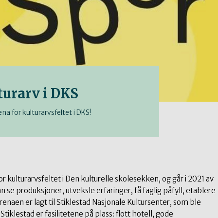
turarv i DKS
a for kulturarvsfeltet i DKS!
or kulturarvsfeltet i Den kulturelle skolesekken, og går i 2021 av
 se produksjoner, utveksle erfaringer, få faglig påfyll, etablere
naen er lagt til Stiklestad Nasjonale Kultursenter, som ble
tiklestad er fasilitetene på plass: flott hotell, gode