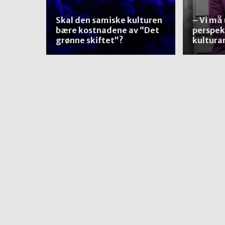
Skal den samiske kulturen
– Vi må
bære kostnadene av “Det
perspek
grønne skiftet”?
kultura