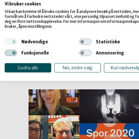
Vi bruker cookies
Vi kan kan komme til å bruke cookies for å analysere besøk på nettsiden, me
formål om å forbedre nettstedet vårt, vise personlig tilpasset innhold og for
Program og påm
deg en flott nettstedopplevelse. For mer informasjon om informasjonskaps
bruker, åpne innstillingene.
HER finner du det foreløpige prog
Nødvendige
Statistiske
HER kan du melde deg på.
Funksjonelle
Annonsering
HER finner du mer praktisk inform
Godta alle
Nei, endre valg
Kun nødvendi
SPOR 2020