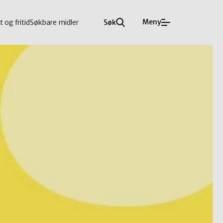
Meny
t og fritid
Søkbare midler
Søk