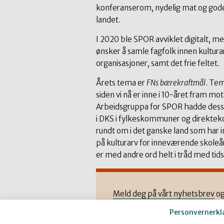
konferanserom, nydelig mat og gode 
landet.
I 2020 ble SPOR avviklet digitalt, me
ønsker å samle fagfolk innen kultura
organisasjoner, samt det frie feltet.
Årets tema er
FNs bærekraftmål
. Tem
siden vi nå er inne i 10-året fram 
Arbeidsgruppa for SPOR hadde dessut
i DKS i fylkeskommuner og direktek
rundt om i det ganske land som har i
på kulturarv for inneværende skoleå
er med andre ord helt i tråd med ti
Meld deg på vårt nyhetsbrev
og
innboksen!
Personvernerkl