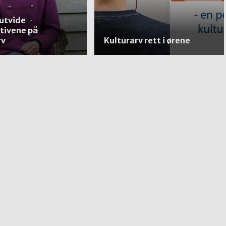
 utvide
tivene på
rv
Kulturarv rett i ørene