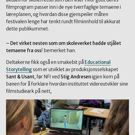
filmprogram passer inn i de nye tverrfaglige temaene i
læreplanen, og hvordan disse gjenspeiler måten
festivalen lenge har tenkt rundt filminnhold til akkurat
dette publikummet.
– Det virket nesten som om skoleverket hadde stjålet
temaene fra oss
! bemerket han.
Deltakerne fikk også en smakebit på
Educational
Storytelling
som er utviklet av produksjonsselskapet
Sant & Usant
, før NFI ved
Stig Andresen
igjen kom på
banen for å forklare hvordan instituttet videreutvikler sine
filmstudieark på nett,