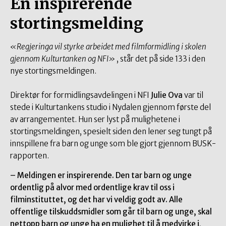
En inspirerende
stortingsmelding
«Regjeringa vil styrke arbeidet med filmformidling i skolen
gjennom Kulturtanken og NFI»
, står det på side 133 i den
nye stortingsmeldingen.
Direktør for formidlingsavdelingen i NFI
Julie Ova
var til
stede i Kulturtankens studio i Nydalen gjennom første del
av arrangementet. Hun ser lyst på mulighetene i
stortingsmeldingen, spesielt siden den lener seg tungt på
innspillene fra barn og unge som ble gjort gjennom BUSK-
rapporten.
– Meldingen er inspirerende. Den tar barn og unge
ordentlig på alvor med ordentlige krav til oss i
filminstituttet, og det har vi veldig godt av. Alle
offentlige tilskuddsmidler som går til barn og unge, skal
nettopp barn og unge ha en mulighet til å medvirke i
,