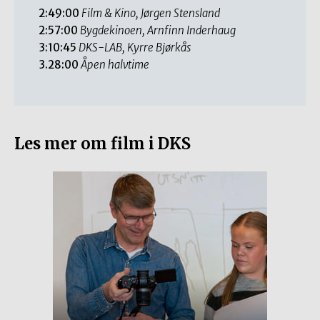
2:49:00
Film & Kino, Jørgen Stensland
2:57:00
Bygdekinoen, Arnfinn Inderhaug
3:10:45
DKS-LAB, Kyrre Bjørkås
3.28:00
Åpen halvtime
Les mer om film i DKS