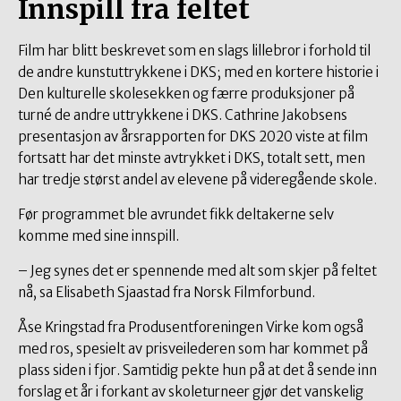
Innspill fra feltet
Film har blitt beskrevet som en slags lillebror i forhold til
de andre kunstuttrykkene i DKS; med en kortere historie i
Den kulturelle skolesekken og færre produksjoner på
turné de andre uttrykkene i DKS. Cathrine Jakobsens
presentasjon av årsrapporten for DKS 2020 viste at film
fortsatt har det minste avtrykket i DKS, totalt sett, men
har tredje størst andel av elevene på videregående skole.
Før programmet ble avrundet fikk deltakerne selv
komme med sine innspill.
– Jeg synes det er spennende med alt som skjer på feltet
nå, sa Elisabeth Sjaastad fra Norsk Filmforbund.
Åse Kringstad fra Produsentforeningen Virke kom også
med ros, spesielt av prisveilederen som har kommet på
plass siden i fjor. Samtidig pekte hun på at det å sende inn
forslag et år i forkant av skoleturneer gjør det vanskelig