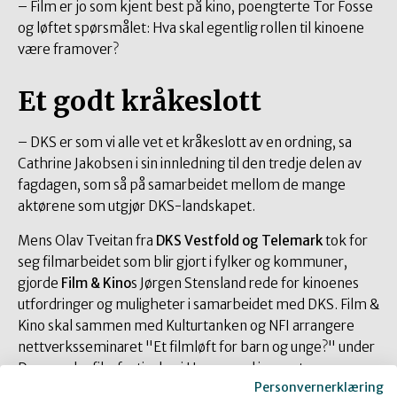
– Film er jo som kjent best på kino, poengterte Tor Fosse
og løftet spørsmålet: Hva skal egentlig rollen til kinoene
være framover?
Et godt kråkeslott
– DKS er som vi alle vet et kråkeslott av en ordning, sa
Cathrine Jakobsen i sin innledning til den tredje delen av
fagdagen, som så på samarbeidet mellom de mange
aktørene som utgjør DKS-landskapet.
Mens Olav Tveitan fra
DKS Vestfold og Telemark
tok for
seg filmarbeidet som blir gjort i fylker og kommuner,
gjorde
Film & Kino
s Jørgen Stensland rede for kinoenes
utfordringer og muligheter i samarbeidet med DKS. Film &
Kino skal sammen med Kulturtanken og NFI arrangere
nettverksseminaret "Et filmløft for barn og unge?" under
Den norske filmfestivalen i Haugesund i august.
Personvernerklæring