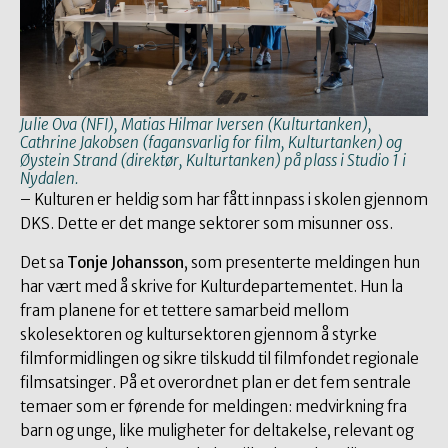
Julie Ova (NFI), Matias Hilmar Iversen (Kulturtanken),
Cathrine Jakobsen (fagansvarlig for film, Kulturtanken) og
Øystein Strand (direktør, Kulturtanken) på plass i Studio 1 i
Nydalen.
– Kulturen er heldig som har fått innpass i skolen gjennom
DKS. Dette er det mange sektorer som misunner oss.
Det sa
Tonje Johansson
, som presenterte meldingen hun
har vært med å skrive for Kulturdepartementet. Hun la
fram planene for et tettere samarbeid mellom
skolesektoren og kultursektoren gjennom å styrke
filmformidlingen og sikre tilskudd til filmfondet regionale
filmsatsinger. På et overordnet plan er det fem sentrale
temaer som er førende for meldingen: medvirkning fra
barn og unge, like muligheter for deltakelse, relevant og