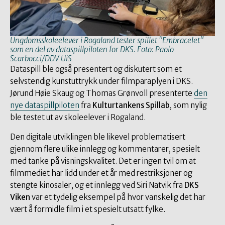
Ungdomsskoleelever i Rogaland tester spillet "Embracelet"
som en del av dataspillpiloten for DKS. Foto: Paolo
Scarbocci/DDV UiS
Dataspill ble også presentert og diskutert som et
selvstendig kunstuttrykk under filmparaplyen i DKS.
Jørund Høie Skaug og Thomas Grønvoll presenterte
den
nye dataspillpiloten
fra
Kulturtankens Spillab
, som nylig
ble testet ut av skoleelever i Rogaland.
Den digitale utviklingen ble likevel problematisert
gjennom flere ulike innlegg og kommentarer, spesielt
med tanke på visningskvalitet. Det er ingen tvil om at
filmmediet har lidd under et år med restriksjoner og
stengte kinosaler, og et innlegg ved Siri Natvik fra
DKS
Viken
var et tydelig eksempel på hvor vanskelig det har
vært å formidle film i et spesielt utsatt fylke.