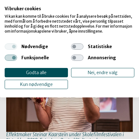
Jørgen Stenslands kollega Arnfinn Indrehaug tok oss med
Vi bruker cookies
på tur med
Bygdekinoen
, som har 175 spillesteder rundt
om i Norge. – Vi kjører i alt fra flotte kulturhus til små
Vi kan kan komme til å bruke cookies for å analysere besøk på nettsiden,
med formål om å forbedre nettstedet vårt, vise personlig tilpasset
bygdehus, sa Indrehaug om lavterskeltilbudet som kan
innhold og for å gi deg en flott nettstedopplevelse. For mer informasjon
være en viktig samarbeidspartner for filmvisninger i DKS
om informasjonskapslene vi bruker, åpne innstillingene.
på mange steder i landet.
Nødvendige
Statistiske
Funksjonelle
Annonsering
Godta alle
Nei, endre valg
Kun nødvendige
Effektmaker Steinar Kaarstein under Skolefilmfestivalen i