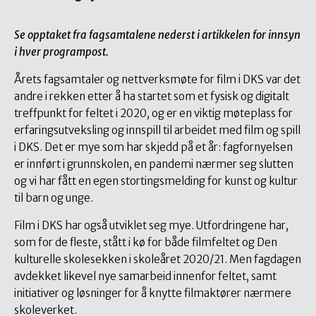
Se opptaket fra fagsamtalene nederst i artikkelen for innsyn
i hver programpost.
Årets fagsamtaler og nettverksmøte for film i DKS var det
andre i rekken etter å ha startet som et fysisk og digitalt
treffpunkt for feltet i 2020, og er en viktig møteplass for
erfaringsutveksling og innspill til arbeidet med film og spill
i DKS. Det er mye som har skjedd på et år: fagfornyelsen
er innført i grunnskolen, en pandemi nærmer seg slutten
og vi har fått en egen stortingsmelding for kunst og kultur
til barn og unge.
Film i DKS har også utviklet seg mye. Utfordringene har,
som for de fleste, stått i kø for både filmfeltet og Den
kulturelle skolesekken i skoleåret 2020/21. Men fagdagen
avdekket likevel nye samarbeid innenfor feltet, samt
initiativer og løsninger for å knytte filmaktører nærmere
skoleverket.