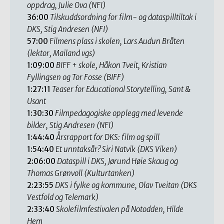
oppdrag, Julie Ova (NFI)
36:00
Tilskuddsordning for film- og dataspilltiltak i
DKS, Stig Andresen (NFI)
57:00
Filmens plass i skolen, Lars Audun Bråten
(lektor, Mailand vgs)
1:09:00
BIFF + skole, Håkon Tveit, Kristian
Fyllingsen og Tor Fosse (BIFF)
1:27:11
Teaser for Educational Storytelling, Sant &
Usant
1:30:30
Filmpedagogiske opplegg med levende
bilder, Stig Andresen (NFI)
1:44:40
Årsrapport for DKS: film og spill
1:54:40
Et unntaksår? Siri Natvik (DKS Viken)
2:06:00
Dataspill i DKS, Jørund Høie Skaug og
Thomas Grønvoll (Kulturtanken)
2:23:55
DKS i fylke og kommune, Olav Tveitan (DKS
Vestfold og Telemark)
2:33:40
Skolefilmfestivalen på Notodden, Hilde
Hem