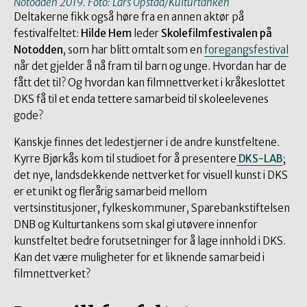
Notodden 2019. Foto: Lars Opstad/Kulturtanken
Deltakerne fikk også høre fra en annen aktør på
festivalfeltet:
Hilde Hem
leder
Skolefilmfestivalen på
Notodden
, som har blitt omtalt som en
foregangsfestival
når det gjelder å nå fram til barn og unge. Hvordan har de
fått det til? Og hvordan kan filmnettverket i kråkeslottet
DKS få til et enda tettere samarbeid til skoleelevenes
gode?
Kanskje finnes det ledestjerner i de andre kunstfeltene.
Kyrre Bjørkås kom til studioet for å presentere
DKS-LAB
;
det nye, landsdekkende nettverket for visuell kunst i DKS
er et unikt og flerårig samarbeid mellom
vertsinstitusjoner, fylkeskommuner, Sparebankstiftelsen
DNB og Kulturtankens som skal gi utøvere innenfor
kunstfeltet bedre forutsetninger for å lage innhold i DKS.
Kan det være muligheter for et liknende samarbeid i
filmnettverket?