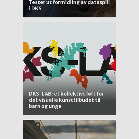
Tester ut formidling av dataspill
i DKS
DKS-LAB: et kollektivt løft for
det visuelle kunsttilbudet til
barn og unge