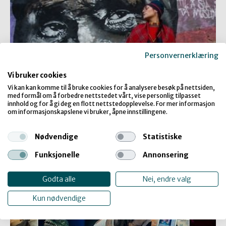
Personvernerklæring
Vi bruker cookies
Vi kan kan komme til å bruke cookies for å analysere besøk på nettsiden,
med formål om å forbedre nettstedet vårt, vise personlig tilpasset
innhold og for å gi deg en flott nettstedopplevelse. For mer informasjon
om informasjonskapslene vi bruker, åpne innstillingene.
Biejvvelådde – fra jukselapp til sommerfugl
Nødvendige
Statistiske
Funksjonelle
Annonsering
Godta alle
Nei, endre valg
Kun nødvendige