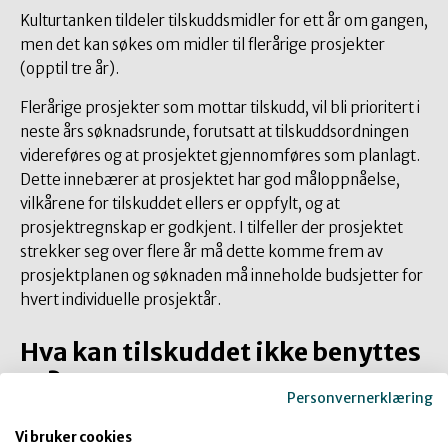
Kulturtanken tildeler tilskuddsmidler for ett år om gangen,
men det kan søkes om midler til flerårige prosjekter
(opptil tre år).
Flerårige prosjekter som mottar tilskudd, vil bli prioritert i
neste års søknadsrunde, forutsatt at tilskuddsordningen
videreføres og at prosjektet gjennomføres som planlagt.
Dette innebærer at prosjektet har god måloppnåelse,
vilkårene for tilskuddet ellers er oppfylt, og at
prosjektregnskap er godkjent.
I tilfeller der prosjektet
strekker seg over flere år må dette komme frem av
prosjektplanen og søknaden må inneholde budsjetter for
hvert individuelle prosjektår.
Hva kan tilskuddet ikke benyttes
til?
Personvernerklæring
Utgifter som er uavhengige av prosjektet.
Vi bruker cookies