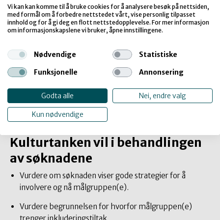
Ordinære lønnsutgifter.
Vi kan kan komme til å bruke cookies for å analysere besøk på nettsiden,
med formål om å forbedre nettstedet vårt, vise personlig tilpasset
innhold og for å gi deg en flott nettstedopplevelse. For mer informasjon
Innkjøp/finansiering av utstyr som er forventet brukt ut
om informasjonskapslene vi bruker, åpne innstillingene.
over prosjektets rammer, eksempelvis datamaskiner,
møbler, instrumenter, teknisk utstyr og lignende.
Nødvendige
Statistiske
Tiltak som allerede er gjennomført.
Funksjonelle
Annonsering
Private, lukkede eller på andre måter ekskluderende
Godta alle
Nei, endre valg
aktiviteter.
Kun nødvendige
Premier eller gaver.
Kulturtanken vil i behandlingen
av søknadene
Vurdere om søknaden viser gode strategier for å
involvere og nå målgruppen(e).
Vurdere begrunnelsen for hvorfor målgruppen(e)
trenger inkluderingstiltak.