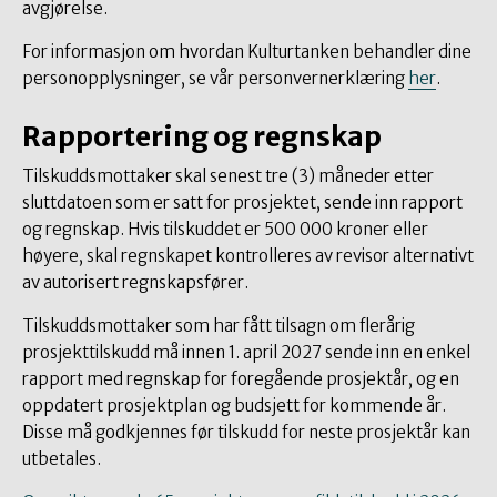
avgjørelse.
For informasjon om hvordan Kulturtanken behandler dine
personopplysninger, se vår personvernerklæring
her
.
Rapportering og regnskap
Tilskuddsmottaker skal senest tre (3) måneder etter
sluttdatoen som er satt for prosjektet, sende inn rapport
og regnskap. Hvis tilskuddet er 500 000 kroner eller
høyere, skal regnskapet kontrolleres av revisor alternativt
av autorisert regnskapsfører.
Tilskuddsmottaker som har fått tilsagn om flerårig
prosjekttilskudd må innen 1. april 2027 sende inn en enkel
rapport med regnskap for foregående prosjektår, og en
oppdatert prosjektplan og budsjett for kommende år.
Disse må godkjennes før tilskudd for neste prosjektår kan
utbetales.